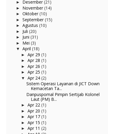
Desember
(21)
►
November
(14)
►
Oktober
(10)
►
September
(15)
►
Agustus
(10)
►
Juli
(20)
►
Juni
(31)
►
Mei
(3)
►
April
(18)
▼
Apr 29
(1)
►
Apr 28
(1)
►
Apr 26
(1)
►
Apr 25
(1)
►
Apr 24
(2)
▼
Sistem Operasi Layanan di JICT Down
Kemacetan Ta...
Danpuspomal Pimpin Sertijab Kolonel
Laut (PM) B...
Apr 22
(1)
►
Apr 20
(1)
►
Apr 17
(1)
►
Apr 15
(1)
►
Apr 11
(2)
►