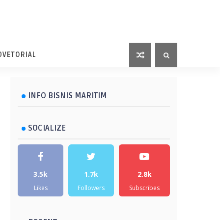
DVETORIAL
INFO BISNIS MARITIM
SOCIALIZE
3.5k
1.7k
2.8k
Likes
Followers
Subscribes