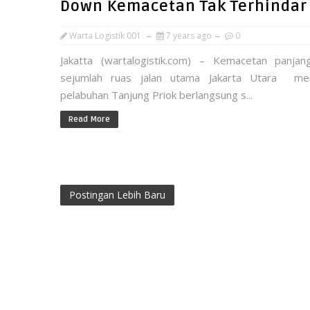
Down Kemacetan Tak Terhindar
Warta Logistik 001
7 years ago
0
Jakatta (wartalogistik.com) – Kemacetan panjan
sejumlah ruas jalan utama Jakarta Utara me
pelabuhan Tanjung Priok berlangsung s...
Read More
Postingan Lebih Baru