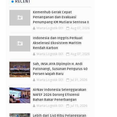
RECENT
Kemenhub Gerak Cepat
Penanganan dan Evakuasi
Penumpang KM Mutiara Sentosa II
Warta Logistik 001
Aug 07, 2026
Indonesia dan Inggris Perkuat
Akselerasi Ekosistem Maritim
Rendah Karbon
Warta Logistik 001
Aug 07, 2026
Sah, INSA JAYA Dipimpin H. Andi
Patonangi, Susunan Pengurus 40
Persen Wajah Baru
Warta Logistik 001
Jul 31, 2026
AirNav Indonesia Selenggarakan
NAFEF 2026 Dorong Efisiensi
Bahan Bakar Penerbangan
Warta Logistik 001
Jul 15, 2026
Lebih dari 140 Ribu Pelanggaran