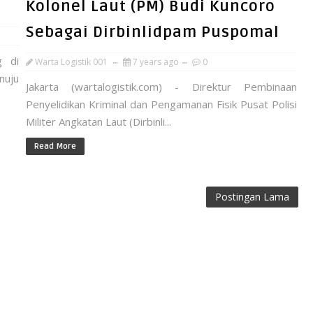
Kolonel Laut (PM) Budi Kuncoro
Sebagai Dirbinlidpam Puspomal
g di
Warta Logistik 001
7 years ago
0
nuju
Jakarta (wartalogistik.com) - Direktur Pembinaan
Penyelidikan Kriminal dan Pengamanan Fisik Pusat Polisi
Militer Angkatan Laut (Dirbinli...
Read More
Postingan Lama