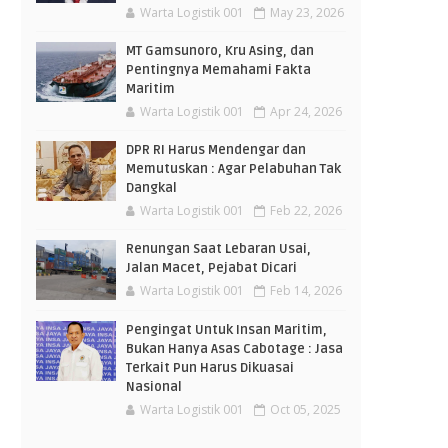
Warta Logistik 001
May 23, 2026
MT Gamsunoro, Kru Asing, dan
Pentingnya Memahami Fakta
Maritim
Warta Logistik 001
Apr 24, 2026
DPR RI Harus Mendengar dan
Memutuskan : Agar Pelabuhan Tak
Dangkal
Warta Logistik 001
Feb 22, 2026
Renungan Saat Lebaran Usai,
Jalan Macet, Pejabat Dicari
Warta Logistik 001
Feb 14, 2026
Pengingat Untuk Insan Maritim,
Bukan Hanya Asas Cabotage : Jasa
Terkait Pun Harus Dikuasai
Nasional
Warta Logistik 001
Oct 05, 2025