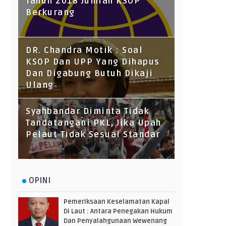
Tahun 2018 Jumlah KSOP
Berkurang
DR. Chandra Motik : Soal
KSOP Dan UPP Yang Dihapus
Dan Digabung Butuh Dikaji
Ulang
Syahbandar Diminta Tidak
Tandatangani PKL, Jika Upah
Pelaut Tidak Sesuai Standar
OPINI
Pemeriksaan Keselamatan Kapal
Di Laut : Antara Penegakan Hukum
Dan Penyalahgunaan Wewenang