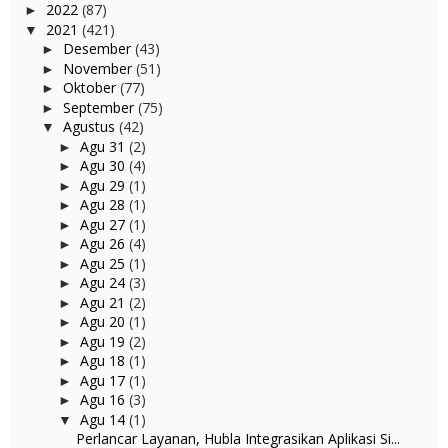
2022
(87)
►
2021
(421)
▼
Desember
(43)
►
November
(51)
►
Oktober
(77)
►
September
(75)
►
Agustus
(42)
▼
Agu 31
(2)
►
Agu 30
(4)
►
Agu 29
(1)
►
Agu 28
(1)
►
Agu 27
(1)
►
Agu 26
(4)
►
Agu 25
(1)
►
Agu 24
(3)
►
Agu 21
(2)
►
Agu 20
(1)
►
Agu 19
(2)
►
Agu 18
(1)
►
Agu 17
(1)
►
Agu 16
(3)
►
Agu 14
(1)
▼
Perlancar Layanan, Hubla Integrasikan Aplikasi Si...