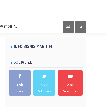
DVETORIAL
INFO BISNIS MARITIM
SOCIALIZE
3.5k
1.7k
2.8k
Likes
Followers
Subscribes