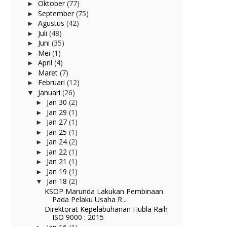
Oktober
(77)
►
September
(75)
►
Agustus
(42)
►
Juli
(48)
►
Juni
(35)
►
Mei
(1)
►
April
(4)
►
Maret
(7)
►
Februari
(12)
►
Januari
(26)
▼
Jan 30
(2)
►
Jan 29
(1)
►
Jan 27
(1)
►
Jan 25
(1)
►
Jan 24
(2)
►
Jan 22
(1)
►
Jan 21
(1)
►
Jan 19
(1)
►
Jan 18
(2)
▼
KSOP Marunda Lakukan Pembinaan
Pada Pelaku Usaha R...
Direktorat Kepelabuhanan Hubla Raih
ISO 9000 : 2015