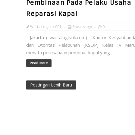
Pembinaan Pada Pelaku Usaha
Reparasi Kapal
Warta Logistik 001
6 years ago
0
Jakarta ( wartalogistik.com) - Kantor Kesyahband
dan Otoritas Pelabuhan (KSOP) Kelas IV Mar
menata perusahaan pembuat kapal yang...
Read More
Postingan Lebih Baru