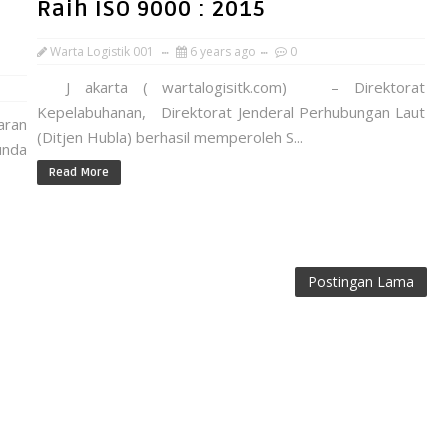
Raih ISO 9000 : 2015
Warta Logistik 001
6 years ago
0
J akarta ( wartalogisitk.com) – Direktorat
Kepelabuhanan, Direktorat Jenderal Perhubungan Laut
aran
(Ditjen Hubla) berhasil memperoleh S...
unda
Read More
Postingan Lama