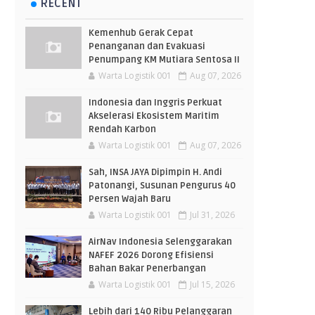
RECENT
Kemenhub Gerak Cepat
Penanganan dan Evakuasi
Penumpang KM Mutiara Sentosa II
Warta Logistik 001
Aug 07, 2026
Indonesia dan Inggris Perkuat
Akselerasi Ekosistem Maritim
Rendah Karbon
Warta Logistik 001
Aug 07, 2026
Sah, INSA JAYA Dipimpin H. Andi
Patonangi, Susunan Pengurus 40
Persen Wajah Baru
Warta Logistik 001
Jul 31, 2026
AirNav Indonesia Selenggarakan
NAFEF 2026 Dorong Efisiensi
Bahan Bakar Penerbangan
Warta Logistik 001
Jul 15, 2026
Lebih dari 140 Ribu Pelanggaran