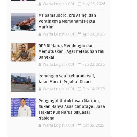
Warta Logistik 001
May 23, 2026
MT Gamsunoro, Kru Asing, dan
Pentingnya Memahami Fakta
Maritim
Warta Logistik 001
Apr 24, 2026
DPR RI Harus Mendengar dan
Memutuskan : Agar Pelabuhan Tak
Dangkal
Warta Logistik 001
Feb 22, 2026
Renungan Saat Lebaran Usai,
Jalan Macet, Pejabat Dicari
Warta Logistik 001
Feb 14, 2026
Pengingat Untuk Insan Maritim,
Bukan Hanya Asas Cabotage : Jasa
Terkait Pun Harus Dikuasai
Nasional
Warta Logistik 001
Oct 05, 2025