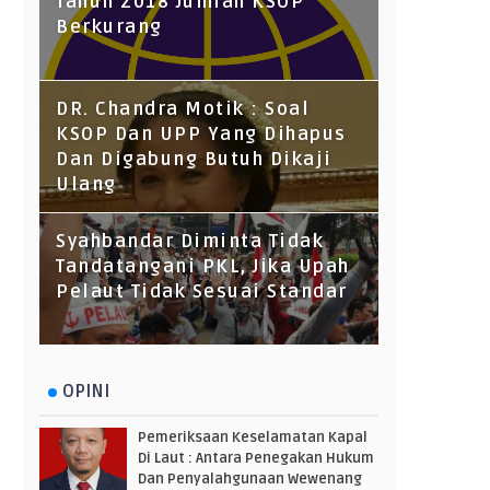
Tahun 2018 Jumlah KSOP
Berkurang
DR. Chandra Motik : Soal
KSOP Dan UPP Yang Dihapus
Dan Digabung Butuh Dikaji
Ulang
Syahbandar Diminta Tidak
Tandatangani PKL, Jika Upah
Pelaut Tidak Sesuai Standar
OPINI
Pemeriksaan Keselamatan Kapal
Di Laut : Antara Penegakan Hukum
Dan Penyalahgunaan Wewenang