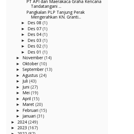
PT API dan Maerakaca Graha Kencana
Tandatangani ...
Pangkalan PLP Tanjung Perak
Mengerahkan KN. Granti...
Des 08
(1)
►
Des 07
(1)
►
Des 04
(1)
►
Des 03
(1)
►
Des 02
(1)
►
Des 01
(1)
►
November
(14)
►
Oktober
(10)
►
September
(13)
►
Agustus
(24)
►
Juli
(43)
►
Juni
(27)
►
Mei
(19)
►
April
(15)
►
Maret
(20)
►
Februari
(15)
►
Januari
(31)
►
2024
(249)
►
2023
(167)
►
2022
(87)
►