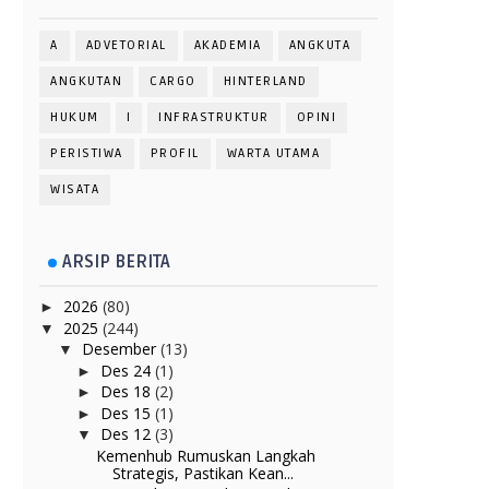
A
ADVETORIAL
AKADEMIA
ANGKUTA
ANGKUTAN
CARGO
HINTERLAND
HUKUM
I
INFRASTRUKTUR
OPINI
PERISTIWA
PROFIL
WARTA UTAMA
WISATA
ARSIP BERITA
2026
(80)
►
2025
(244)
▼
Desember
(13)
▼
Des 24
(1)
►
Des 18
(2)
►
Des 15
(1)
►
Des 12
(3)
▼
Kemenhub Rumuskan Langkah
Strategis, Pastikan Kean...