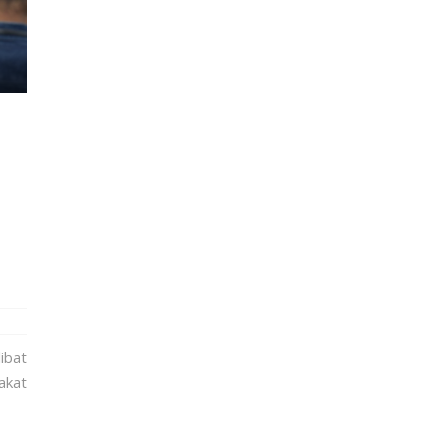
1
ibat
akat