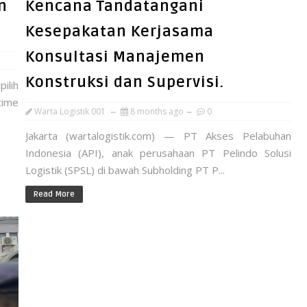
n
Kencana Tandatangani
Kesepakatan Kerjasama
Konsultasi Manajemen
Konstruksi dan Supervisi.
ilih
time
Warta Logistik 001
8 months ago
0
Jakarta (wartalogistik.com) — PT Akses Pelabuhan
Indonesia (API), anak perusahaan PT Pelindo Solusi
Logistik (SPSL) di bawah Subholding PT P...
Read More