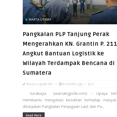
WARTA UTAMA
Pangkalan PLP Tanjung Perak
Mengerahkan KN. Grantin P. 21
Angkut Bantuan Logistik ke
Wilayah Terdampak Bencana di
Sumatera
Warta Logistik 001
8 months ago
0
Surabaya (wartalogistik.com) - Upaya terl
membantu mengatasi kesulitan terhadap masyar
ditunjukan Pangkalan Penjagaan Laut dan Pa...
Read More