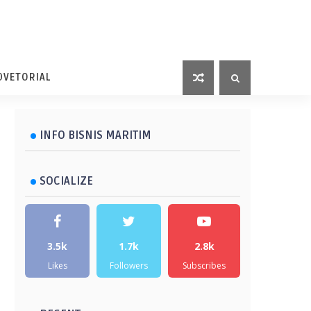
DVETORIAL
INFO BISNIS MARITIM
SOCIALIZE
3.5k
1.7k
2.8k
Likes
Followers
Subscribes