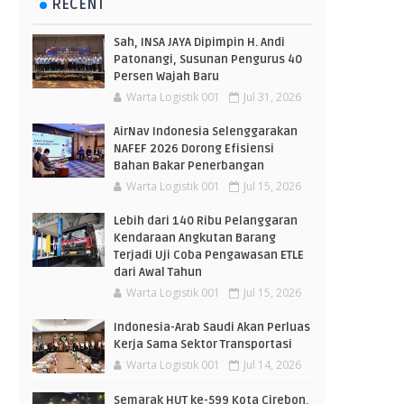
RECENT
Sah, INSA JAYA Dipimpin H. Andi
Patonangi, Susunan Pengurus 40
Persen Wajah Baru
Warta Logistik 001
Jul 31, 2026
AirNav Indonesia Selenggarakan
NAFEF 2026 Dorong Efisiensi
Bahan Bakar Penerbangan
Warta Logistik 001
Jul 15, 2026
Lebih dari 140 Ribu Pelanggaran
Kendaraan Angkutan Barang
Terjadi Uji Coba Pengawasan ETLE
dari Awal Tahun
Warta Logistik 001
Jul 15, 2026
Indonesia-Arab Saudi Akan Perluas
Kerja Sama Sektor Transportasi
Warta Logistik 001
Jul 14, 2026
Semarak HUT ke-599 Kota Cirebon,