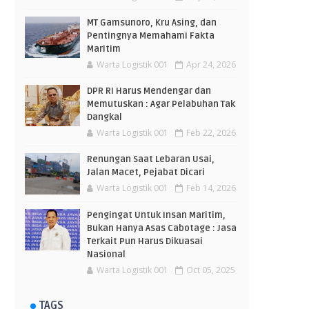
MT Gamsunoro, Kru Asing, dan
Pentingnya Memahami Fakta
Maritim
Warta Logistik 001
Apr 24, 2026
DPR RI Harus Mendengar dan
Memutuskan : Agar Pelabuhan Tak
Dangkal
Warta Logistik 001
Feb 22, 2026
Renungan Saat Lebaran Usai,
Jalan Macet, Pejabat Dicari
Warta Logistik 001
Feb 14, 2026
Pengingat Untuk Insan Maritim,
Bukan Hanya Asas Cabotage : Jasa
Terkait Pun Harus Dikuasai
Nasional
Warta Logistik 001
Oct 05, 2025
TAGS