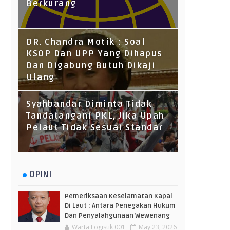
Berkurang
DR. Chandra Motik : Soal
KSOP Dan UPP Yang Dihapus
Dan Digabung Butuh Dikaji
Ulang
Syahbandar Diminta Tidak
Tandatangani PKL, Jika Upah
Pelaut Tidak Sesuai Standar
OPINI
Pemeriksaan Keselamatan Kapal
Di Laut : Antara Penegakan Hukum
Dan Penyalahgunaan Wewenang
Warta Logistik 001
May 23, 2026