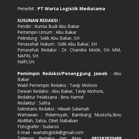
Penerbit :
PT Warta Logistik Mediatama
SUSUNAN REDAKSI
:
Pendiri : Kurnia Budi Abu Bakar
Pemimpin Umum : Abu Bakar
Pelindung : Sidik Abu Bakar, SH
Penasehat Hukum : Sidik Abu Bakar, SH
Penasehat Redaksi : Dr. Chandra Motik, SH. MM,
NAFRI, SH.
Nafri,SH.
Pemimpin Redaksi/Penanggung Jawab
: Abu
Bakar
Wakil Pemimpin Redaksi : Tavip Mohoni
Dewan Redaksi : Abu Bakar, Tavip Mohoni,
Redaktur Pelaksana : Ibnu Hamid
Redaktur : Safira
Sekretaris Redaksi : Hilwah Salamah
Wartawan : Ihdamsyah, Bambang Mustofa,Ibnu
Abdillah, Salsa, Obet Nababan
Fotografer : Sudarso
E-mail : wartalogistik@gmail.com
Telepon Redaksi dan Iklan :
081392870488