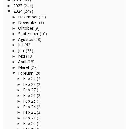
►
2025
(244)
►
2024
(249)
▼
Desember
(19)
►
November
(9)
►
Oktober
(9)
►
September
(10)
►
Agustus
(28)
►
Juli
(42)
►
Juni
(38)
►
Mei
(19)
►
April
(18)
►
Maret
(27)
►
Februari
(20)
▼
Feb 29
(4)
►
Feb 28
(2)
►
Feb 27
(1)
►
Feb 26
(2)
►
Feb 25
(1)
►
Feb 24
(2)
►
Feb 22
(2)
►
Feb 21
(1)
►
Feb 20
(1)
►