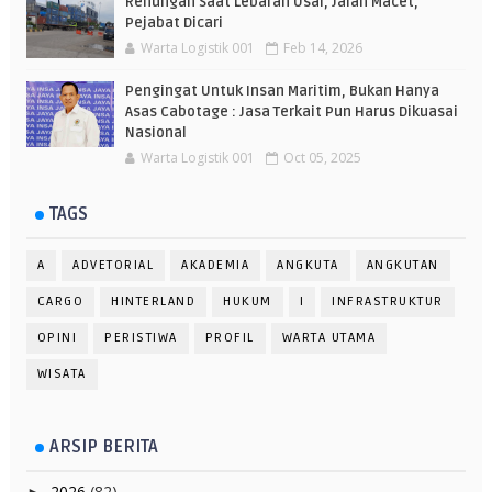
Renungan Saat Lebaran Usai, Jalan Macet,
Pejabat Dicari
Warta Logistik 001
Feb 14, 2026
Pengingat Untuk Insan Maritim, Bukan Hanya
Asas Cabotage : Jasa Terkait Pun Harus Dikuasai
Nasional
Warta Logistik 001
Oct 05, 2025
TAGS
A
ADVETORIAL
AKADEMIA
ANGKUTA
ANGKUTAN
CARGO
HINTERLAND
HUKUM
I
INFRASTRUKTUR
OPINI
PERISTIWA
PROFIL
WARTA UTAMA
WISATA
ARSIP BERITA
2026
(82)