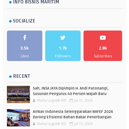
INFO BISNIS MARITIM
SOCIALIZE
3.5k
1.7k
2.8k
Likes
Followers
Subscribes
RECENT
Sah, INSA JAYA Dipimpin H. Andi Patonangi,
Susunan Pengurus 40 Persen Wajah Baru
Warta Logistik 001
Jul 31, 2026
AirNav Indonesia Selenggarakan NAFEF 2026
Dorong Efisiensi Bahan Bakar Penerbangan
Warta Logistik 001
Jul 15, 2026