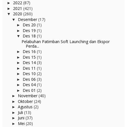
2022
(87)
►
2021
(421)
►
2020
(260)
▼
Desember
(17)
▼
Des 20
(1)
►
Des 19
(1)
►
Des 18
(1)
▼
Pelabuhan Patimban Soft Launching dan Ekspor
Perda...
Des 16
(1)
►
Des 15
(1)
►
Des 14
(3)
►
Des 11
(1)
►
Des 10
(2)
►
Des 06
(3)
►
Des 04
(1)
►
Des 01
(2)
►
November
(40)
►
Oktober
(24)
►
Agustus
(2)
►
Juli
(13)
►
Juni
(37)
►
Mei
(20)
►