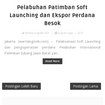
Pelabuhan Patimban Soft
Launching dan Ekspor Perdana
Besok
Warta Logistik 001
6 years ago
0
Jakarta (wartalogisitk.com) – Pelaksanaan Soft Launching
dan pengoperasian perdana Pelabuhan Internasional
Patimban Subang Jawa Barat yan...
Read More
Postingan Lebih Baru
Postingan Lama