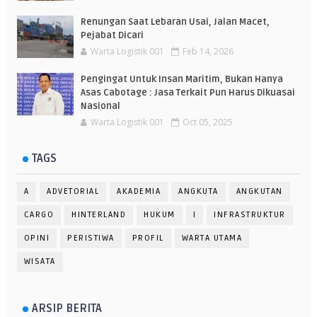
Renungan Saat Lebaran Usai, Jalan Macet,
Pejabat Dicari
Warta Logistik 001
Feb 14, 2026
Pengingat Untuk Insan Maritim, Bukan Hanya
Asas Cabotage : Jasa Terkait Pun Harus Dikuasai
Nasional
Warta Logistik 001
Oct 05, 2025
TAGS
A
ADVETORIAL
AKADEMIA
ANGKUTA
ANGKUTAN
CARGO
HINTERLAND
HUKUM
I
INFRASTRUKTUR
OPINI
PERISTIWA
PROFIL
WARTA UTAMA
WISATA
ARSIP BERITA