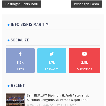
Postingan Lebih Baru
Postingan Lama
INFO BISNIS MARITIM
SOCIALIZE
3.5k
1.7k
2.8k
Likes
Followers
Subscribes
RECENT
Sah, INSA JAYA Dipimpin H. Andi Patonangi,
Susunan Pengurus 40 Persen Wajah Baru
Warta Logistik 001
Jul 31, 2026