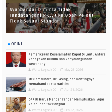
Syahbandar Diminta Tidak
Tandatangani PKL, Jika Upah Pelaut
Tidak Sesuai Standar
OPINI
Pemeriksaan Keselamatan Kapal Di Laut : Antara
Penegakan Hukum Dan Penyalahgunaan
Wewenang
Warta Logistik 001
May 23, 2026
MT Gamsunoro, Kru Asing, dan Pentingnya
Memahami Fakta Maritim
Warta Logistik 001
Apr 24, 2026
DPR RI Harus Mendengar dan Memutuskan : Agar
Pelabuhan Tak Dangkal
Warta Logistik 001
Feb 22, 2026