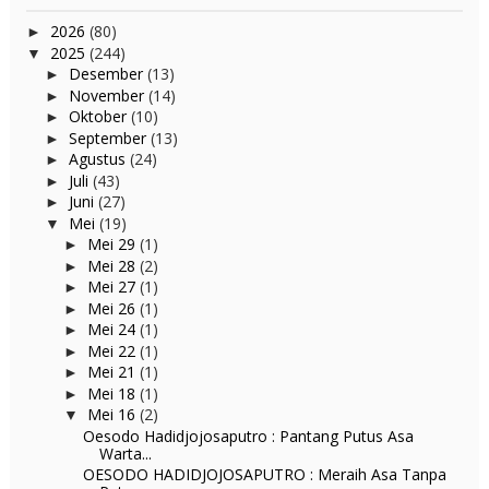
2026
(80)
►
2025
(244)
▼
Desember
(13)
►
November
(14)
►
Oktober
(10)
►
September
(13)
►
Agustus
(24)
►
Juli
(43)
►
Juni
(27)
►
Mei
(19)
▼
Mei 29
(1)
►
Mei 28
(2)
►
Mei 27
(1)
►
Mei 26
(1)
►
Mei 24
(1)
►
Mei 22
(1)
►
Mei 21
(1)
►
Mei 18
(1)
►
Mei 16
(2)
▼
Oesodo Hadidjojosaputro : Pantang Putus Asa
Warta...
OESODO HADIDJOJOSAPUTRO : Meraih Asa Tanpa