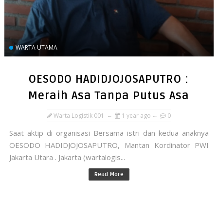
WARTA UTAMA
OESODO HADIDJOJOSAPUTRO :
Meraih Asa Tanpa Putus Asa
Warta Logistik 001
1 year ago
0
Saat aktip di organisasi Bersama istri dan kedua anaknya
OESODO HADIDJOJOSAPUTRO, Mantan Kordinator PWI
Jakarta Utara . Jakarta (wartalogis...
Read More