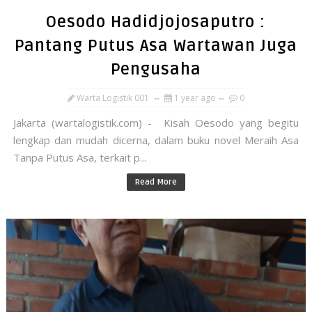
Oesodo Hadidjojosaputro :
Pantang Putus Asa Wartawan Juga
Pengusaha
Warta Logistik 001
1 year ago
0
Jakarta (wartalogistik.com) - Kisah Oesodo yang begitu
lengkap dan mudah dicerna, dalam buku novel Meraih Asa
Tanpa Putus Asa, terkait p...
Read More