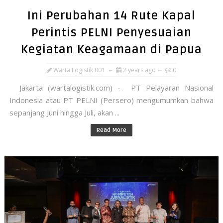
Ini Perubahan 14 Rute Kapal
Perintis PELNI Penyesuaian
Kegiatan Keagamaan di Papua
Warta Logistik 001
2 years ago
0
Jakarta (wartalogistik.com) - PT Pelayaran Nasional
Indonesia atau PT PELNI (Persero) mengumumkan bahwa
sepanjang Juni hingga Juli, akan ...
Read More