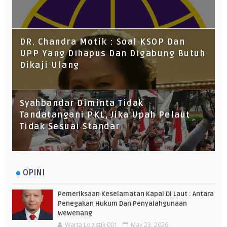
DR. Chandra Motik : Soal KSOP Dan
UPP Yang Dihapus Dan Digabung Butuh
Dikaji Ulang
Syahbandar Diminta Tidak
Tandatangani PKL, Jika Upah Pelaut
Tidak Sesuai Standar
OPINI
Pemeriksaan Keselamatan Kapal Di Laut : Antara
Penegakan Hukum Dan Penyalahgunaan
Wewenang
Warta Logistik 001
May 23, 2026