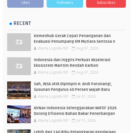
Likes
Followers
Subscribes
RECENT
Kemenhub Gerak Cepat Penanganan dan
Evakuasi Penumpang KM Mutiara Sentosa II
Warta Logistik 001
Aug 07, 2026
Indonesia dan Inggris Perkuat Akselerasi
Ekosistem Maritim Rendah Karbon
Warta Logistik 001
Aug 07, 2026
Sah, INSA JAYA Dipimpin H. Andi Patonangi,
Susunan Pengurus 40 Persen Wajah Baru
Warta Logistik 001
Jul 31, 2026
AirNav Indonesia Selenggarakan NAFEF 2026
Dorong Efisiensi Bahan Bakar Penerbangan
Warta Logistik 001
Jul 15, 2026
Lebih dari 140 Ribu Pelanggaran Kendaraan