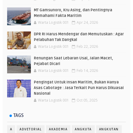
MT Gamsunoro, Kru Asing, dan Pentingnya
Memahami Fakta Maritim
Warta Logistik 001
Apr 24, 2026
DPR RI Harus Mendengar dan Memutuskan : Agar
Pelabuhan Tak Dangkal
Warta Logistik 001
Feb 22, 2026
Renungan Saat Lebaran Usai, Jalan Macet,
Pejabat Dicari
Warta Logistik 001
Feb 14, 2026
Pengingat Untuk Insan Maritim, Bukan Hanya
Asas Cabotage : Jasa Terkait Pun Harus Dikuasai
Nasional
Warta Logistik 001
Oct 05, 2025
TAGS
A
ADVETORIAL
AKADEMIA
ANGKUTA
ANGKUTAN