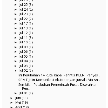
Jul 25
(3)
►
Jul 24
(2)
►
Jul 23
(1)
►
Jul 22
(2)
►
Jul 17
(1)
►
Jul 13
(1)
►
Jul 12
(1)
►
Jul 11
(3)
►
Jul 10
(3)
►
Jul 09
(1)
►
Jul 06
(1)
►
Jul 05
(1)
►
Jul 04
(1)
►
Jul 03
(1)
►
Jul 02
(3)
▼
Ini Perubahan 14 Rute Kapal Perintis PELNI Penyes...
SPMT Jalin Komunikasi Aktip dengan Jurnalis Via An...
Sembilan Pelabuhan Pemerintah Pusat Diserahkan
Pen...
Jul 01
(1)
►
Juni
(38)
►
Mei
(19)
►
April
(18)
►