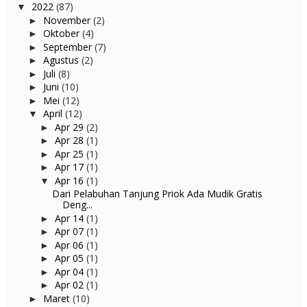
2022
(87)
▼
November
(2)
►
Oktober
(4)
►
September
(7)
►
Agustus
(2)
►
Juli
(8)
►
Juni
(10)
►
Mei
(12)
►
April
(12)
▼
Apr 29
(2)
►
Apr 28
(1)
►
Apr 25
(1)
►
Apr 17
(1)
►
Apr 16
(1)
▼
Dari Pelabuhan Tanjung Priok Ada Mudik Gratis
Deng...
Apr 14
(1)
►
Apr 07
(1)
►
Apr 06
(1)
►
Apr 05
(1)
►
Apr 04
(1)
►
Apr 02
(1)
►
Maret
(10)
►