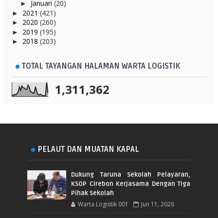
Januari
(20)
►
2021
(421)
►
2020
(260)
►
2019
(195)
►
2018
(203)
►
TOTAL TAYANGAN HALAMAN WARTA LOGISTIK
1,311,362
PELAUT DAN MUATAN KAPAL
Dukung Taruna Sekolah Pelayaran,
KSOP Cirebon Kerjasama Dengan Tiga
Pihak Sekolah
Warta Logistik 001
Jun 11, 2026