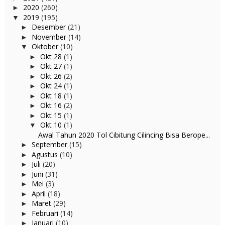
2020
(260)
►
2019
(195)
▼
Desember
(21)
►
November
(14)
►
Oktober
(10)
▼
Okt 28
(1)
►
Okt 27
(1)
►
Okt 26
(2)
►
Okt 24
(1)
►
Okt 18
(1)
►
Okt 16
(2)
►
Okt 15
(1)
►
Okt 10
(1)
▼
Awal Tahun 2020 Tol Cibitung Cilincing Bisa Berope...
September
(15)
►
Agustus
(10)
►
Juli
(20)
►
Juni
(31)
►
Mei
(3)
►
April
(18)
►
Maret
(29)
►
Februari
(14)
►
Januari
(10)
►