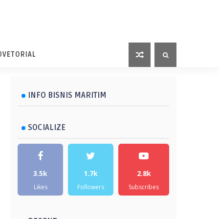
DVETORIAL
INFO BISNIS MARITIM
SOCIALIZE
3.5k
1.7k
2.8k
Likes
Followers
Subscribes