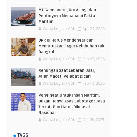
MT Gamsunoro, Kru Asing, dan
Pentingnya Memahami Fakta
Maritim
Warta Logistik 001
Apr 24, 2026
DPR RI Harus Mendengar dan
Memutuskan : Agar Pelabuhan Tak
Dangkal
Warta Logistik 001
Feb 22, 2026
Renungan Saat Lebaran Usai,
Jalan Macet, Pejabat Dicari
Warta Logistik 001
Feb 14, 2026
Pengingat Untuk Insan Maritim,
Bukan Hanya Asas Cabotage : Jasa
Terkait Pun Harus Dikuasai
Nasional
Warta Logistik 001
Oct 05, 2025
TAGS