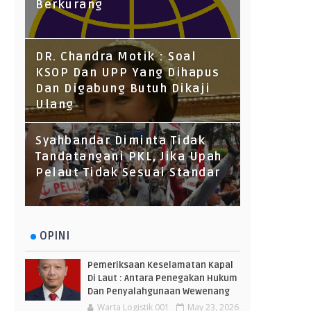
Berkurang
DR. Chandra Motik : Soal
KSOP Dan UPP Yang Dihapus
Dan Digabung Butuh Dikaji
Ulang
Syahbandar Diminta Tidak
Tandatangani PKL, Jika Upah
Pelaut Tidak Sesuai Standar
OPINI
Pemeriksaan Keselamatan Kapal
Di Laut : Antara Penegakan Hukum
Dan Penyalahgunaan Wewenang
Warta Logistik 001
May 23, 2026