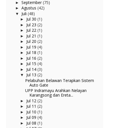
September
(75)
►
Agustus
(42)
►
Juli
(48)
▼
Jul 30
(1)
►
Jul 23
(2)
►
Jul 22
(1)
►
Jul 21
(1)
►
Jul 20
(2)
►
Jul 19
(4)
►
Jul 18
(1)
►
Jul 16
(2)
►
Jul 15
(4)
►
Jul 14
(3)
►
Jul 13
(2)
▼
Pelabuhan Belawan Terapkan Sistem
Auto Gate
UPP Indramayu Arahkan Nelayan
Karangsong dan Ereta...
Jul 12
(2)
►
Jul 11
(2)
►
Jul 10
(1)
►
Jul 09
(4)
►
Jul 08
(1)
►