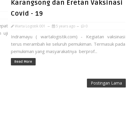
Karangsong dan Eretan Vaksinasi
Covid - 19
epat
Warta Logistik 001
5 years ago
0
 uji
Indramayu ( wartalogistik.com) - Kegiatan vaksinasi
terus merambah ke seluruh pemukiman. Termasuk pada
pemukiman yang masyarakatnya berprof...
Read More
Postingan Lama