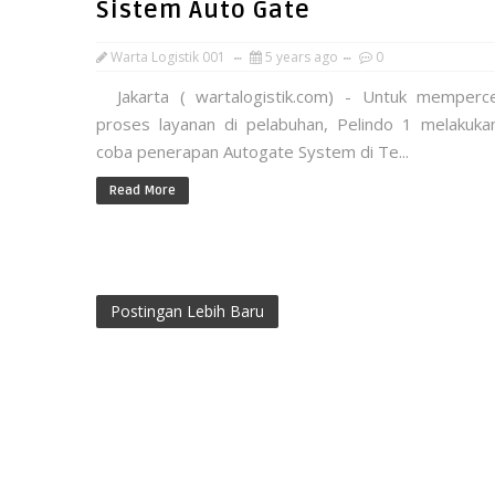
Sistem Auto Gate
Warta Logistik 001
5 years ago
0
Jakarta ( wartalogistik.com) - Untuk memperc
proses layanan di pelabuhan, Pelindo 1 melakukan
coba penerapan Autogate System di Te...
Read More
Postingan Lebih Baru