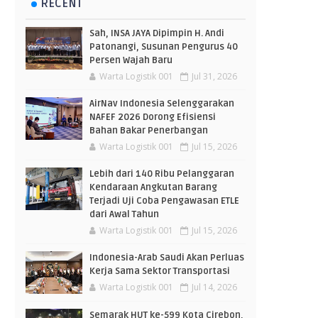
RECENT
Sah, INSA JAYA Dipimpin H. Andi
Patonangi, Susunan Pengurus 40
Persen Wajah Baru
Warta Logistik 001
Jul 31, 2026
AirNav Indonesia Selenggarakan
NAFEF 2026 Dorong Efisiensi
Bahan Bakar Penerbangan
Warta Logistik 001
Jul 15, 2026
Lebih dari 140 Ribu Pelanggaran
Kendaraan Angkutan Barang
Terjadi Uji Coba Pengawasan ETLE
dari Awal Tahun
Warta Logistik 001
Jul 15, 2026
Indonesia-Arab Saudi Akan Perluas
Kerja Sama Sektor Transportasi
Warta Logistik 001
Jul 14, 2026
Semarak HUT ke-599 Kota Cirebon,