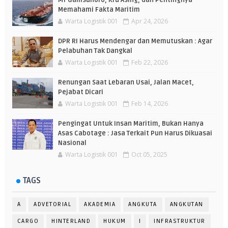
MT Gamsunoro, Kru Asing, dan Pentingnya
Memahami Fakta Maritim
Warta Logistik 001
Apr 24, 2026
DPR RI Harus Mendengar dan Memutuskan : Agar
Pelabuhan Tak Dangkal
Warta Logistik 001
Feb 22, 2026
Renungan Saat Lebaran Usai, Jalan Macet,
Pejabat Dicari
Warta Logistik 001
Feb 14, 2026
Pengingat Untuk Insan Maritim, Bukan Hanya
Asas Cabotage : Jasa Terkait Pun Harus Dikuasai
Nasional
Warta Logistik 001
Oct 05, 2025
TAGS
A
ADVETORIAL
AKADEMIA
ANGKUTA
ANGKUTAN
CARGO
HINTERLAND
HUKUM
I
INFRASTRUKTUR