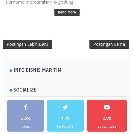
Purnomo meresmikian 6 gedung...
Read More
Postingan Lebih Baru
Postingan Lama
INFO BISNIS MARITIM
SOCIALIZE
3.5k
1.7k
2.8k
Likes
Followers
Subscribes