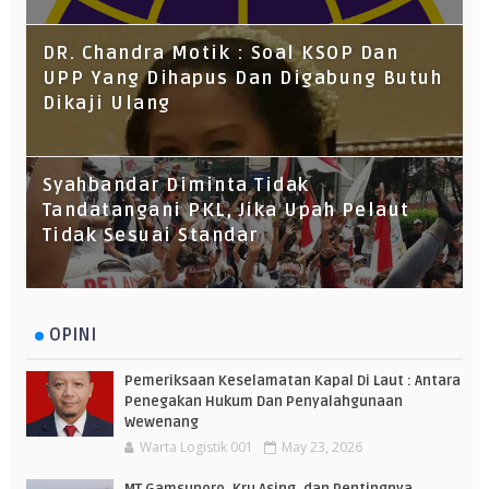
DR. Chandra Motik : Soal KSOP Dan
UPP Yang Dihapus Dan Digabung Butuh
Dikaji Ulang
Syahbandar Diminta Tidak
Tandatangani PKL, Jika Upah Pelaut
Tidak Sesuai Standar
OPINI
Pemeriksaan Keselamatan Kapal Di Laut : Antara
Penegakan Hukum Dan Penyalahgunaan
Wewenang
Warta Logistik 001
May 23, 2026