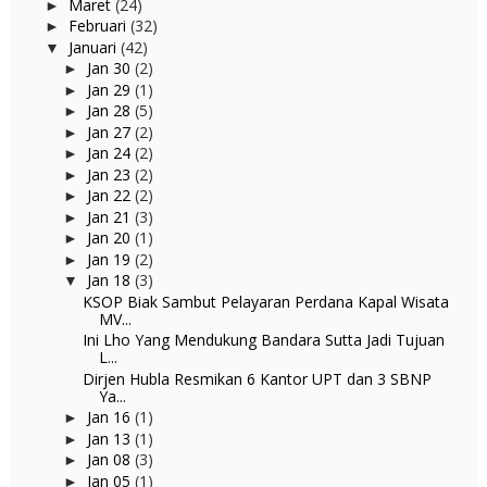
Maret
(24)
►
Februari
(32)
►
Januari
(42)
▼
Jan 30
(2)
►
Jan 29
(1)
►
Jan 28
(5)
►
Jan 27
(2)
►
Jan 24
(2)
►
Jan 23
(2)
►
Jan 22
(2)
►
Jan 21
(3)
►
Jan 20
(1)
►
Jan 19
(2)
►
Jan 18
(3)
▼
KSOP Biak Sambut Pelayaran Perdana Kapal Wisata
MV...
Ini Lho Yang Mendukung Bandara Sutta Jadi Tujuan
L...
Dirjen Hubla Resmikan 6 Kantor UPT dan 3 SBNP
Ya...
Jan 16
(1)
►
Jan 13
(1)
►
Jan 08
(3)
►
Jan 05
(1)
►