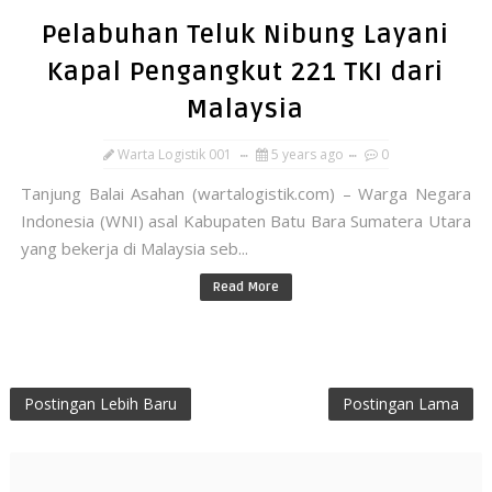
Pelabuhan Teluk Nibung Layani
Kapal Pengangkut 221 TKI dari
Malaysia
Warta Logistik 001
5 years ago
0
Tanjung Balai Asahan (wartalogistik.com) – Warga Negara
Indonesia (WNI) asal Kabupaten Batu Bara Sumatera Utara
yang bekerja di Malaysia seb...
Read More
Postingan Lebih Baru
Postingan Lama