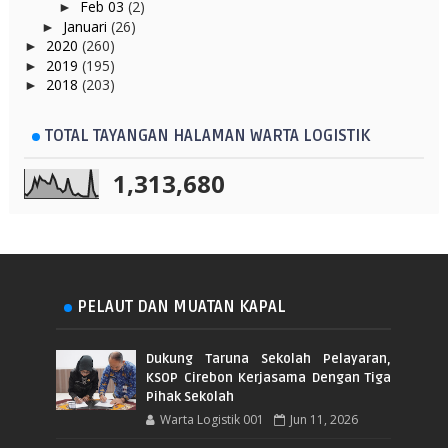
Feb 03
(2)
►
Januari
(26)
►
2020
(260)
►
2019
(195)
►
2018
(203)
►
TOTAL TAYANGAN HALAMAN WARTA LOGISTIK
1,313,680
PELAUT DAN MUATAN KAPAL
Dukung Taruna Sekolah Pelayaran,
KSOP Cirebon Kerjasama Dengan Tiga
Pihak Sekolah
Warta Logistik 001
Jun 11, 2026