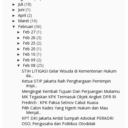
Juli
(18)
►
Juni
(1)
►
April
(2)
►
Maret
(16)
►
Februari
(36)
▼
Feb 27
(1)
►
Feb 26
(3)
►
Feb 25
(2)
►
Feb 20
(1)
►
Feb 10
(1)
►
Feb 09
(2)
►
Feb 08
(25)
▼
STIH LITIGASI Gelar Wisuda di Kementerian Hukum
da...
Ketua STIP Jakarta Raih Penghargaan Pemimpin
Inspi...
Mengingat Kembali Tujuan Dan Perjuangan Muliamu
MK Tegaskan KPK Termasuk Objek Angket DPR RI
Fredrich : KPK Paksa Setnov Cabut Kuasa
Pilih Calon Kades Yang Ngerti Hukum dan Mau
Menjal...
KPT DKI Jakarta Ambil Sumpah Advokat PERADRI
OSO; Pengusaha dan Politikus Otodidak