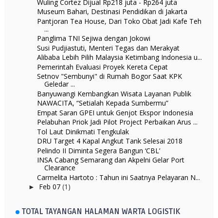
Wuling Cortez Dijual Rp218 juta - Rp264 juta
Museum Bahari, Destinasi Pendidikan di Jakarta
Pantjoran Tea House, Dari Toko Obat Jadi Kafe Teh
...
Panglima TNI Sejiwa dengan Jokowi
Susi Pudjiastuti, Menteri Tegas dan Merakyat
Alibaba Lebih Pilih Malaysia Ketimbang Indonesia u...
Pemerintah Evaluasi Proyek Kereta Cepat
Setnov "Sembunyi" di Rumah Bogor Saat KPK
Geledar ...
Banyuwangi Kembangkan Wisata Layanan Publik
NAWACITA, “Setialah Kepada Sumbermu”
Empat Saran GPEI untuk Genjot Ekspor Indonesia
Pelabuhan Priok Jadi Pilot Project Perbaikan Arus ...
Tol Laut Dinikmati Tengkulak
DRU Target 4 Kapal Angkut Tank Selesai 2018
Pelindo II Diminta Segera Bangun ‘CBL’
INSA Cabang Semarang dan Akpelni Gelar Port
Clearance
Carmelita Hartoto : Tahun ini Saatnya Pelayaran N...
Feb 07
(1)
►
TOTAL TAYANGAN HALAMAN WARTA LOGISTIK