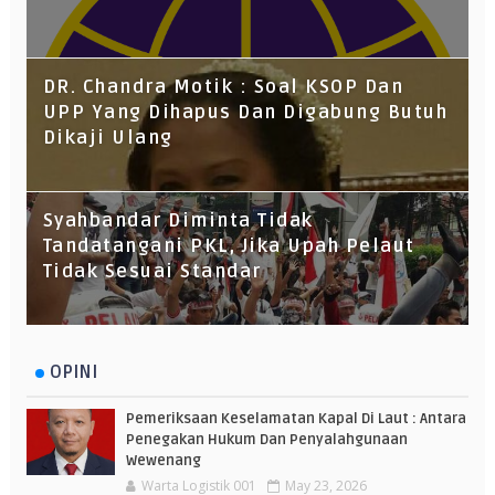
DR. Chandra Motik : Soal KSOP Dan
UPP Yang Dihapus Dan Digabung Butuh
Dikaji Ulang
Syahbandar Diminta Tidak
Tandatangani PKL, Jika Upah Pelaut
Tidak Sesuai Standar
OPINI
Pemeriksaan Keselamatan Kapal Di Laut : Antara
Penegakan Hukum Dan Penyalahgunaan
Wewenang
Warta Logistik 001
May 23, 2026