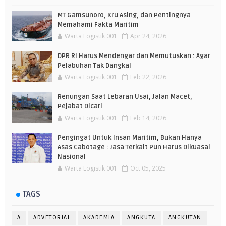
MT Gamsunoro, Kru Asing, dan Pentingnya
Memahami Fakta Maritim
Warta Logistik 001
Apr 24, 2026
DPR RI Harus Mendengar dan Memutuskan : Agar
Pelabuhan Tak Dangkal
Warta Logistik 001
Feb 22, 2026
Renungan Saat Lebaran Usai, Jalan Macet,
Pejabat Dicari
Warta Logistik 001
Feb 14, 2026
Pengingat Untuk Insan Maritim, Bukan Hanya
Asas Cabotage : Jasa Terkait Pun Harus Dikuasai
Nasional
Warta Logistik 001
Oct 05, 2025
TAGS
A
ADVETORIAL
AKADEMIA
ANGKUTA
ANGKUTAN