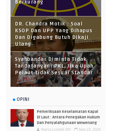
Berkurang
DR. Chandra Motik : Soal
KSOP Dan UPP Yang Dihapus
Dan Digabung Butuh Dikaji
Ulang
Syahbandar Diminta Tidak
Tandatangani PKL, Jika Upah
Pelaut Tidak Sesuai Standar
OPINI
Pemeriksaan Keselamatan Kapal
Di Laut : Antara Penegakan Hukum
Dan Penyalahgunaan Wewenang
Warta Logistik 001
May 23, 2026