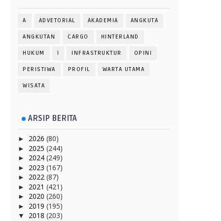
A
ADVETORIAL
AKADEMIA
ANGKUTA
ANGKUTAN
CARGO
HINTERLAND
HUKUM
I
INFRASTRUKTUR
OPINI
PERISTIWA
PROFIL
WARTA UTAMA
WISATA
ARSIP BERITA
2026
(80)
►
2025
(244)
►
2024
(249)
►
2023
(167)
►
2022
(87)
►
2021
(421)
►
2020
(260)
►
2019
(195)
►
2018
(203)
▼