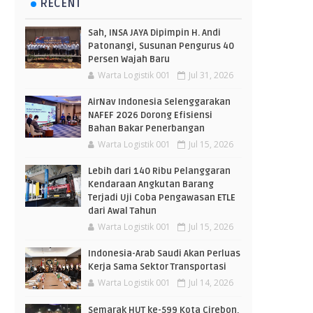
RECENT
Sah, INSA JAYA Dipimpin H. Andi
Patonangi, Susunan Pengurus 40
Persen Wajah Baru
Warta Logistik 001
Jul 31, 2026
AirNav Indonesia Selenggarakan
NAFEF 2026 Dorong Efisiensi
Bahan Bakar Penerbangan
Warta Logistik 001
Jul 15, 2026
Lebih dari 140 Ribu Pelanggaran
Kendaraan Angkutan Barang
Terjadi Uji Coba Pengawasan ETLE
dari Awal Tahun
Warta Logistik 001
Jul 15, 2026
Indonesia-Arab Saudi Akan Perluas
Kerja Sama Sektor Transportasi
Warta Logistik 001
Jul 14, 2026
Semarak HUT ke-599 Kota Cirebon,