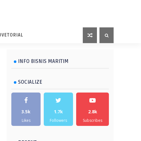
DVETORIAL
INFO BISNIS MARITIM
SOCIALIZE
3.5k
1.7k
2.8k
Likes
Followers
Subscribes