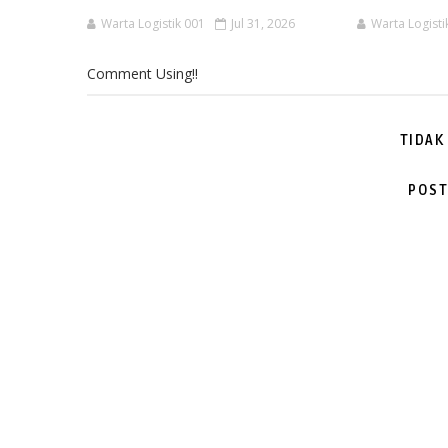
Warta Logistik 001
Jul 31, 2026
Warta Logisti
Comment Using!!
TIDAK
POST