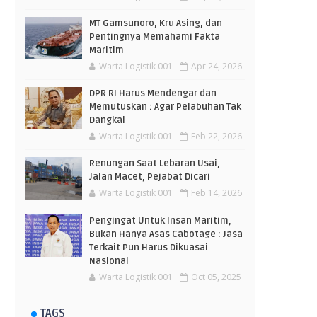
MT Gamsunoro, Kru Asing, dan
Pentingnya Memahami Fakta
Maritim
Warta Logistik 001
Apr 24, 2026
DPR RI Harus Mendengar dan
Memutuskan : Agar Pelabuhan Tak
Dangkal
Warta Logistik 001
Feb 22, 2026
Renungan Saat Lebaran Usai,
Jalan Macet, Pejabat Dicari
Warta Logistik 001
Feb 14, 2026
Pengingat Untuk Insan Maritim,
Bukan Hanya Asas Cabotage : Jasa
Terkait Pun Harus Dikuasai
Nasional
Warta Logistik 001
Oct 05, 2025
TAGS