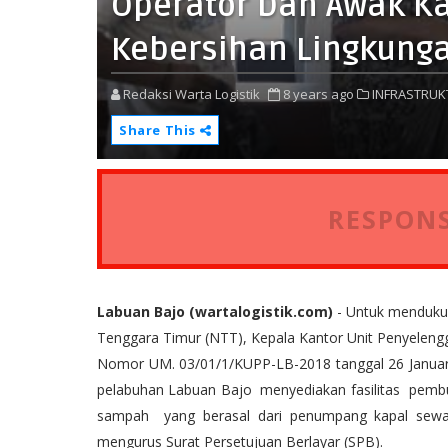
Operator Dan Awak Ka
Kebersihan Lingkung
Redaksi Warta Logistik
8 years ago
INFRASTRUK
Share This
RESPONS
Labuan Bajo (wartalogistik.com)
- Untuk mendukun
Tenggara Timur (NTT), Kepala Kantor Unit Penyelen
Nomor UM. 03/01/1/KUPP-LB-2018 tanggal 26 Januari
pelabuhan Labuan Bajo menyediakan fasilitas pemb
sampah yang berasal dari penumpang kapal sewak
mengurus Surat Persetujuan Berlayar (SPB).