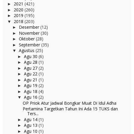
2021
(421)
►
2020
(260)
►
2019
(195)
►
2018
(203)
▼
Desember
(12)
►
November
(30)
►
Oktober
(28)
►
September
(35)
►
Agustus
(25)
▼
Agu 30
(6)
►
Agu 28
(1)
►
Agu 27
(2)
►
Agu 22
(1)
►
Agu 21
(1)
►
Agu 19
(2)
►
Agu 18
(4)
►
Agu 16
(2)
▼
OP Priok Atur Jadwal Bongkar Muat Di Idul Adha
Pertamina Targetkan Tahun Ini Ada 15 TUKS dan
Ters...
Agu 14
(1)
►
Agu 13
(1)
►
Agu 10
(1)
►