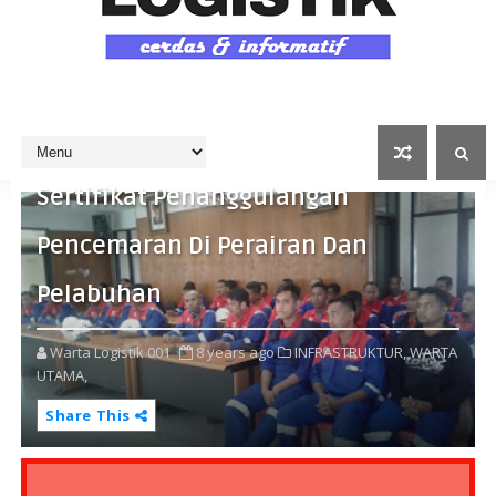
Pertamina Targetkan Tahun Ini Ada
15 TUKS dan Tersus Yang Raih
Sertifikat Penanggulangan
Pencemaran Di Perairan Dan
Pelabuhan
Warta Logistik 001
8 years ago
INFRASTRUKTUR,
WARTA
UTAMA,
Share This