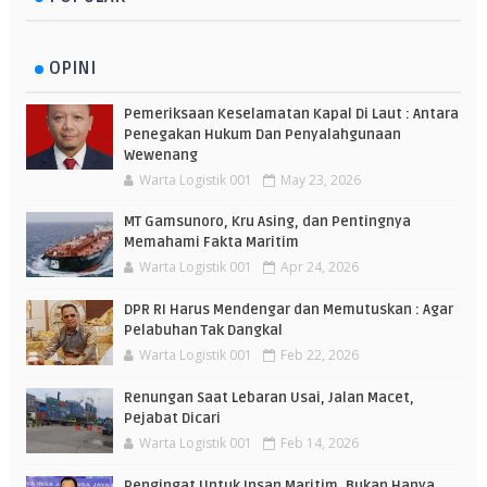
OPINI
Pemeriksaan Keselamatan Kapal Di Laut : Antara
Penegakan Hukum Dan Penyalahgunaan
Wewenang
Warta Logistik 001
May 23, 2026
MT Gamsunoro, Kru Asing, dan Pentingnya
Memahami Fakta Maritim
Warta Logistik 001
Apr 24, 2026
DPR RI Harus Mendengar dan Memutuskan : Agar
Pelabuhan Tak Dangkal
Warta Logistik 001
Feb 22, 2026
Renungan Saat Lebaran Usai, Jalan Macet,
Pejabat Dicari
Warta Logistik 001
Feb 14, 2026
Pengingat Untuk Insan Maritim, Bukan Hanya