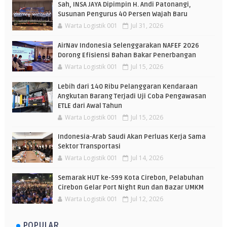
Sah, INSA JAYA Dipimpin H. Andi Patonangi,
Susunan Pengurus 40 Persen Wajah Baru
Warta Logistik 001
Jul 31, 2026
AirNav Indonesia Selenggarakan NAFEF 2026
Dorong Efisiensi Bahan Bakar Penerbangan
Warta Logistik 001
Jul 15, 2026
Lebih dari 140 Ribu Pelanggaran Kendaraan
Angkutan Barang Terjadi Uji Coba Pengawasan
ETLE dari Awal Tahun
Warta Logistik 001
Jul 15, 2026
Indonesia-Arab Saudi Akan Perluas Kerja Sama
Sektor Transportasi
Warta Logistik 001
Jul 14, 2026
Semarak HUT ke-599 Kota Cirebon, Pelabuhan
Cirebon Gelar Port Night Run dan Bazar UMKM
Warta Logistik 001
Jul 12, 2026
POPULAR