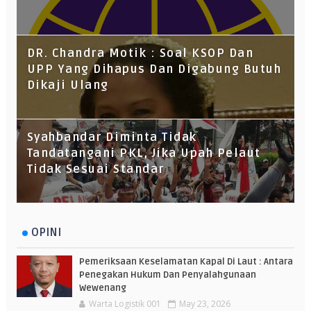
DR. Chandra Motik : Soal KSOP Dan
UPP Yang Dihapus Dan Digabung Butuh
Dikaji Ulang
Syahbandar Diminta Tidak
Tandatangani PKL, Jika Upah Pelaut
Tidak Sesuai Standar
OPINI
Pemeriksaan Keselamatan Kapal Di Laut : Antara
Penegakan Hukum Dan Penyalahgunaan
Wewenang
Warta Logistik 001
May 23, 2026