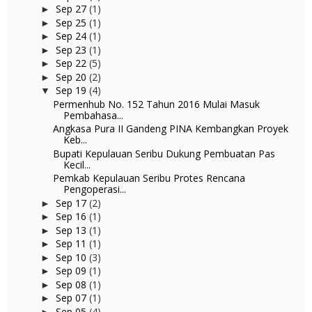
Sep 27
(1)
►
Sep 25
(1)
►
Sep 24
(1)
►
Sep 23
(1)
►
Sep 22
(5)
►
Sep 20
(2)
►
Sep 19
(4)
▼
Permenhub No. 152 Tahun 2016 Mulai Masuk
Pembahasa...
Angkasa Pura II Gandeng PINA Kembangkan Proyek
Keb...
Bupati Kepulauan Seribu Dukung Pembuatan Pas
Kecil...
Pemkab Kepulauan Seribu Protes Rencana
Pengoperasi...
Sep 17
(2)
►
Sep 16
(1)
►
Sep 13
(1)
►
Sep 11
(1)
►
Sep 10
(3)
►
Sep 09
(1)
►
Sep 08
(1)
►
Sep 07
(1)
►
Sep 05
(4)
►