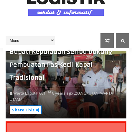
Bupati Kepulauan Seribu Dukung
Pembuatan Pas Kecil Kapal
Tradisional
Warta Logistik 001
8 years ago
ANGKUTAN,
WARTA
UTAMA,
Share This