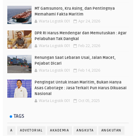
MT Gamsunoro, Kru Asing, dan Pentingnya
Memahami Fakta Maritim
Warta Logistik 001
Apr 24, 2026
DPR RI Harus Mendengar dan Memutuskan : Agar
Pelabuhan Tak Dangkal
Warta Logistik 001
Feb 22, 2026
Renungan Saat Lebaran Usai, Jalan Macet,
Pejabat Dicari
Warta Logistik 001
Feb 14, 2026
Pengingat Untuk Insan Maritim, Bukan Hanya
Asas Cabotage : Jasa Terkait Pun Harus Dikuasai
Nasional
Warta Logistik 001
Oct 05, 2025
TAGS
A
ADVETORIAL
AKADEMIA
ANGKUTA
ANGKUTAN