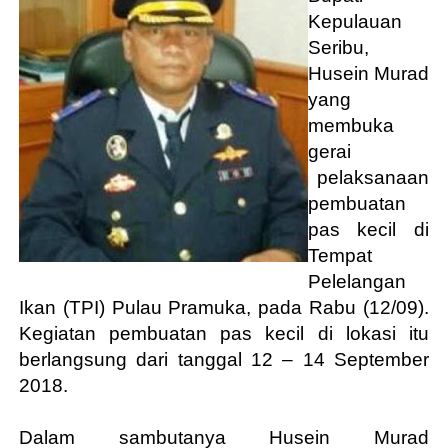
Kepulauan
Seribu,
Husein Murad
yang
membuka
gerai
pelaksanaan
pembuatan
pas kecil di
Tempat
Pelelangan
Ikan (TPI) Pulau Pramuka, pada Rabu (12/09)
.
Kegiatan pembuatan pas kecil di lokasi itu
berlangsung dari tanggal 12 – 14 September
2018.
Dalam sambutanya Husein Murad