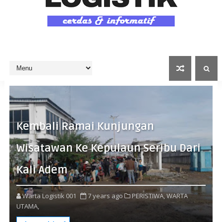
Kembali Ramai Kunjungan
Wisatawan Ke Kepulaun Seribu Dari
Kali Adem
Warta Logistik 001
7 years ago
PERISTIWA,
WARTA
UTAMA,