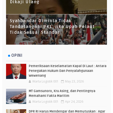
Dikaji Ulang
Syahbandar Diminta Tidak
Tandatangani PKL, Jika Upah Pelaut
Tidak Sesuai Standar
OPINI
Pemeriksaan Keselamatan Kapal Di Laut : Antara
Penegakan Hukum Dan Penyalahgunaan
Wewenang
Warta Logistik 001
May 23, 2026
MT Gamsunoro, Kru Asing, dan Pentingnya
Memahami Fakta Maritim
Warta Logistik 001
Apr 24, 2026
DPR RI Harus Mendengar dan Memutuskan : Agar