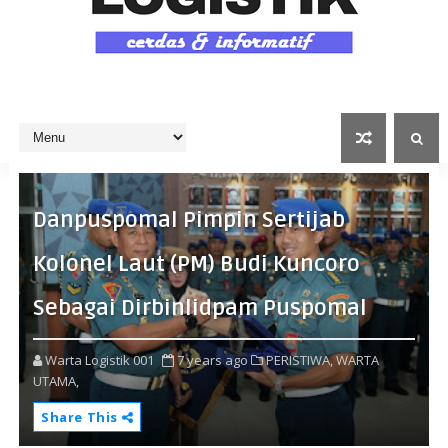
Danpuspomal Pimpin Sertijab
Kolonel Laut (PM) Budi Kuncoro
Sebagai Dirbinlidpam Puspomal
Warta Logistik 001
7 years ago
PERISTIWA,
WARTA
UTAMA,
Share This