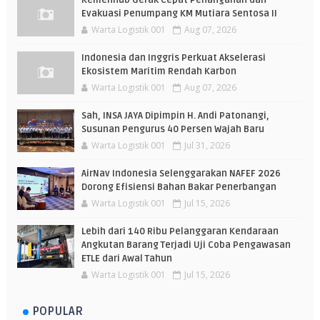
Evakuasi Penumpang KM Mutiara Sentosa II
Warta Logistik 001
Aug 07, 2026
Indonesia dan Inggris Perkuat Akselerasi
Ekosistem Maritim Rendah Karbon
Warta Logistik 001
Aug 07, 2026
Sah, INSA JAYA Dipimpin H. Andi Patonangi,
Susunan Pengurus 40 Persen Wajah Baru
Warta Logistik 001
Jul 31, 2026
AirNav Indonesia Selenggarakan NAFEF 2026
Dorong Efisiensi Bahan Bakar Penerbangan
Warta Logistik 001
Jul 15, 2026
Lebih dari 140 Ribu Pelanggaran Kendaraan
Angkutan Barang Terjadi Uji Coba Pengawasan
ETLE dari Awal Tahun
Warta Logistik 001
Jul 15, 2026
POPULAR