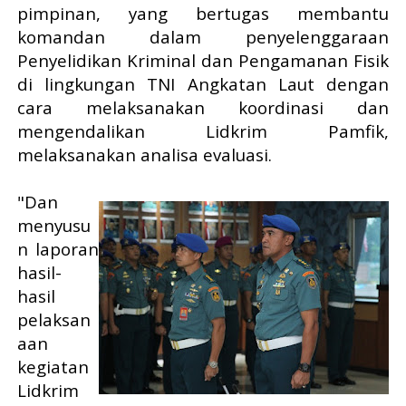
pimpinan, yang bertugas membantu
komandan dalam penyelenggaraan
Penyelidikan Kriminal dan Pengamanan Fisik
di lingkungan TNI Angkatan Laut dengan
cara melaksanakan koordinasi dan
mengendalikan Lidkrim Pamfik,
melaksanakan analisa evaluasi.
"Dan
menyusu
n laporan
hasil-
hasil
pelaksan
aan
kegiatan
Lidkrim