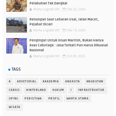
Pelabuhan Tak Dangkal
Warta Logistik 001
Feb 22, 2026
Renungan Saat Lebaran Usai, Jalan Macet,
Pejabat Dicari
Warta Logistik 001
Feb 14, 2026
Pengingat Untuk Insan Maritim, Bukan Hanya
Asas Cabotage : Jasa Terkait Pun Harus Dikuasai
Nasional
Warta Logistik 001
Oct 05, 2025
TAGS
A
ADVETORIAL
AKADEMIA
ANGKUTA
ANGKUTAN
CARGO
HINTERLAND
HUKUM
I
INFRASTRUKTUR
OPINI
PERISTIWA
PROFIL
WARTA UTAMA
WISATA