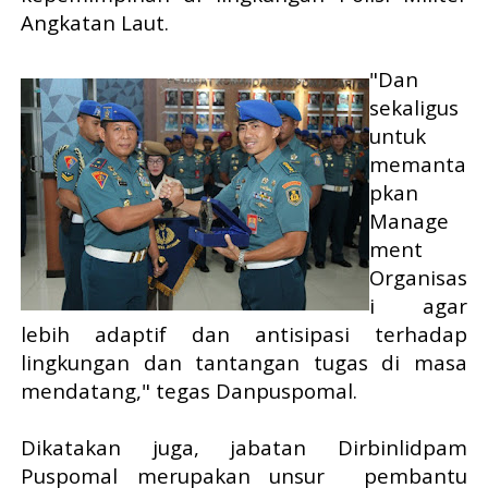
Angkatan Laut.
"Dan
sekaligus
untuk
memanta
pkan
Manage
ment
Organisas
i agar
lebih adaptif dan antisipasi terhadap
lingkungan dan tantangan tugas di masa
mendatang," tegas Danpuspomal.
Dikatakan juga, jabatan Dirbinlidpam
Puspomal merupakan unsur pembantu