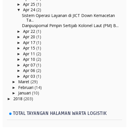
Apr 25
(1)
►
Apr 24
(2)
▼
Sistem Operasi Layanan di JICT Down Kemacetan
Ta...
Danpuspomal Pimpin Sertijab Kolonel Laut (PM) B...
Apr 22
(1)
►
Apr 20
(1)
►
Apr 17
(1)
►
Apr 15
(1)
►
Apr 11
(2)
►
Apr 10
(2)
►
Apr 07
(1)
►
Apr 06
(2)
►
Apr 03
(1)
►
Maret
(29)
►
Februari
(14)
►
Januari
(10)
►
2018
(203)
►
TOTAL TAYANGAN HALAMAN WARTA LOGISTIK