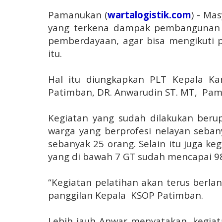
Pamanukan (
wartalogistik.com
) - Ma
yang terkena dampak pembangunan 
pemberdayaan, agar bisa mengikuti
itu.
Hal itu diungkapkan PLT Kepala Ka
Patimban, DR. Anwarudin ST. MT, Pama
Kegiatan yang sudah dilakukan berup
warga yang berprofesi nelayan seban
sebanyak 25 orang. Selain itu juga ke
yang di bawah 7 GT sudah mencapai 980
“
Kegiatan pelatihan akan terus berla
panggilan Kepala KSOP Patimban.
Lebih jauh Anwar menyatakan, kegia