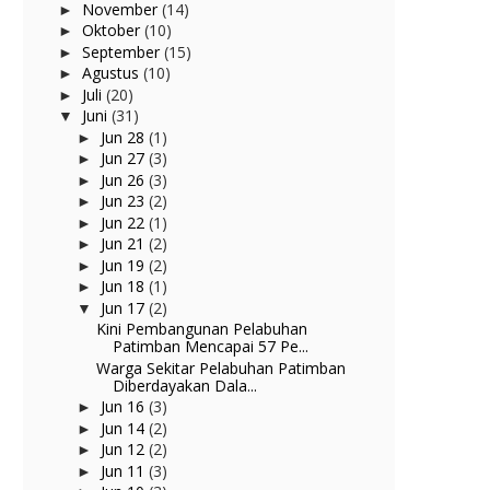
November
(14)
►
Oktober
(10)
►
September
(15)
►
Agustus
(10)
►
Juli
(20)
►
Juni
(31)
▼
Jun 28
(1)
►
Jun 27
(3)
►
Jun 26
(3)
►
Jun 23
(2)
►
Jun 22
(1)
►
Jun 21
(2)
►
Jun 19
(2)
►
Jun 18
(1)
►
Jun 17
(2)
▼
Kini Pembangunan Pelabuhan
Patimban Mencapai 57 Pe...
Warga Sekitar Pelabuhan Patimban
Diberdayakan Dala...
Jun 16
(3)
►
Jun 14
(2)
►
Jun 12
(2)
►
Jun 11
(3)
►