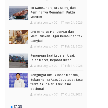
MT Gamsunoro, Kru Asing, dan
Pentingnya Memahami Fakta
Maritim
Warta Logistik 001
Apr 24, 2026
DPR RI Harus Mendengar dan
Memutuskan : Agar Pelabuhan Tak
Dangkal
Warta Logistik 001
Feb 22, 2026
Renungan Saat Lebaran Usai,
Jalan Macet, Pejabat Dicari
Warta Logistik 001
Feb 14, 2026
Pengingat Untuk Insan Maritim,
Bukan Hanya Asas Cabotage : Jasa
Terkait Pun Harus Dikuasai
Nasional
Warta Logistik 001
Oct 05, 2025
TAGS