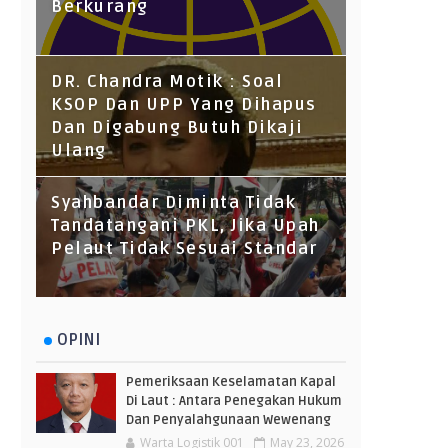
Berkurang
DR. Chandra Motik : Soal
KSOP Dan UPP Yang Dihapus
Dan Digabung Butuh Dikaji
Ulang
Syahbandar Diminta Tidak
Tandatangani PKL, Jika Upah
Pelaut Tidak Sesuai Standar
OPINI
Pemeriksaan Keselamatan Kapal
Di Laut : Antara Penegakan Hukum
Dan Penyalahgunaan Wewenang
Warta Logistik 001
May 23, 2026