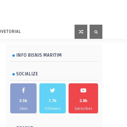
DVETORIAL
INFO BISNIS MARITIM
SOCIALIZE
3.5k
1.7k
2.8k
Likes
Followers
Subscribes