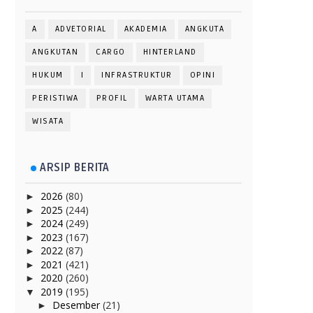
A
ADVETORIAL
AKADEMIA
ANGKUTA
ANGKUTAN
CARGO
HINTERLAND
HUKUM
I
INFRASTRUKTUR
OPINI
PERISTIWA
PROFIL
WARTA UTAMA
WISATA
ARSIP BERITA
2026
(80)
►
2025
(244)
►
2024
(249)
►
2023
(167)
►
2022
(87)
►
2021
(421)
►
2020
(260)
►
2019
(195)
▼
Desember
(21)
►