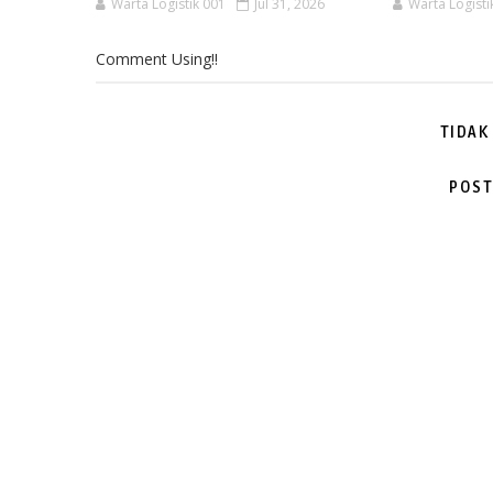
Warta Logistik 001
Jul 31, 2026
Warta Logisti
Comment Using!!
TIDAK
POST