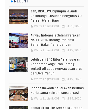
RECENT
Sah, INSA JAYA Dipimpin H. Andi
Patonangi, Susunan Pengurus 40
Persen Wajah Baru
Warta Logistik 001
Jul 31, 2026
AirNav Indonesia Selenggarakan
NAFEF 2026 Dorong Efisiensi
Bahan Bakar Penerbangan
Warta Logistik 001
Jul 15, 2026
Lebih dari 140 Ribu Pelanggaran
Kendaraan Angkutan Barang
Terjadi Uji Coba Pengawasan ETLE
dari Awal Tahun
Warta Logistik 001
Jul 15, 2026
Indonesia-Arab Saudi Akan Perluas
Kerja Sama Sektor Transportasi
Warta Logistik 001
Jul 14, 2026
Semarak HUT ke-599 Kota Cirebon,