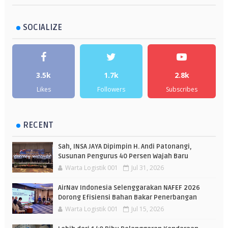
SOCIALIZE
3.5k
1.7k
2.8k
Likes
Followers
Subscribes
RECENT
Sah, INSA JAYA Dipimpin H. Andi Patonangi,
Susunan Pengurus 40 Persen Wajah Baru
Warta Logistik 001
Jul 31, 2026
AirNav Indonesia Selenggarakan NAFEF 2026
Dorong Efisiensi Bahan Bakar Penerbangan
Warta Logistik 001
Jul 15, 2026