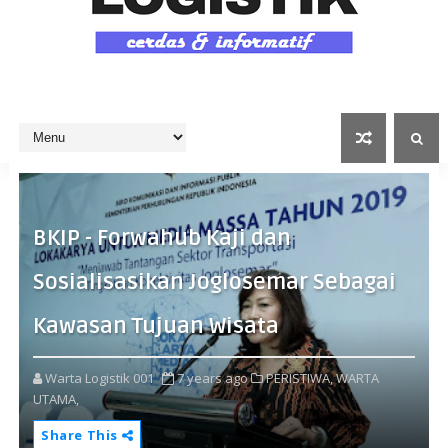
BKIP - Forwahub Kaji dan
Sosialisasikan Joglosemar Sebagai
Kawasan Tujuan Wisata
Warta Logistik 001
7 years ago
PERISTIWA,
WARTA
UTAMA,
Share This