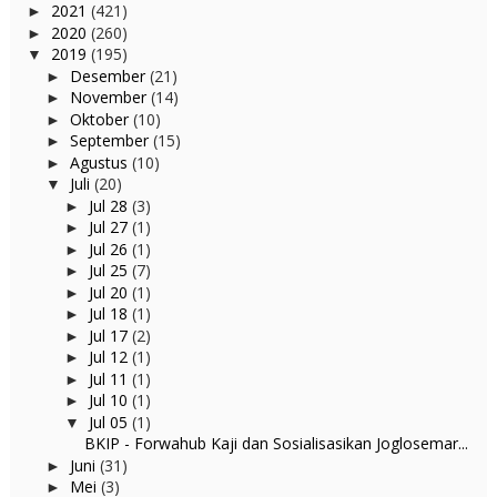
2021
(421)
►
2020
(260)
►
2019
(195)
▼
Desember
(21)
►
November
(14)
►
Oktober
(10)
►
September
(15)
►
Agustus
(10)
►
Juli
(20)
▼
Jul 28
(3)
►
Jul 27
(1)
►
Jul 26
(1)
►
Jul 25
(7)
►
Jul 20
(1)
►
Jul 18
(1)
►
Jul 17
(2)
►
Jul 12
(1)
►
Jul 11
(1)
►
Jul 10
(1)
►
Jul 05
(1)
▼
BKIP - Forwahub Kaji dan Sosialisasikan Joglosemar...
Juni
(31)
►
Mei
(3)
►