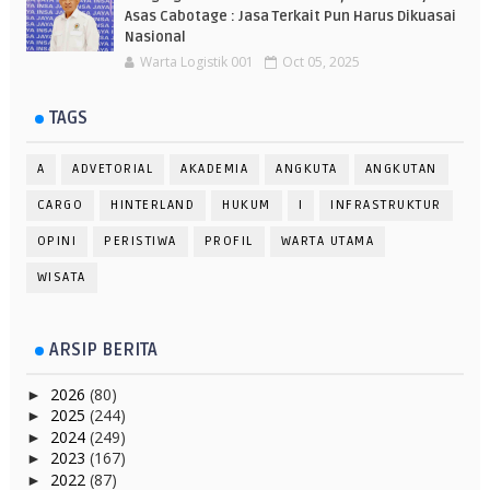
Asas Cabotage : Jasa Terkait Pun Harus Dikuasai
Nasional
Warta Logistik 001
Oct 05, 2025
TAGS
A
ADVETORIAL
AKADEMIA
ANGKUTA
ANGKUTAN
CARGO
HINTERLAND
HUKUM
I
INFRASTRUKTUR
OPINI
PERISTIWA
PROFIL
WARTA UTAMA
WISATA
ARSIP BERITA
2026
(80)
►
2025
(244)
►
2024
(249)
►
2023
(167)
►
2022
(87)
►