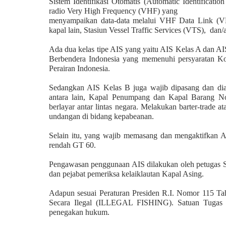
Sistem Identifikasi Otomatis (Automatic Identificati
radio Very High Frequency (VHF) yang
menyampaikan data-data melalui VHF Data Link (VD
kapal lain, Stasiun Vessel Traffic Services (VTS), dan/
Ada dua kelas tipe AIS yang yaitu AIS Kelas A dan AI
Berbendera Indonesia yang memenuhi persyaratan Ko
Perairan Indonesia.
Sedangkan AIS Kelas B juga wajib dipasang dan diak
antara lain, Kapal Penumpang dan Kapal Barang N
berlayar antar lintas negara. Melakukan barter-trade a
undangan di bidang kepabeanan.
Selain itu, yang wajib memasang dan mengaktifkan 
rendah GT 60.
Pengawasan penggunaan AIS dilakukan oleh petugas S
dan pejabat pemeriksa kelaiklautan Kapal Asing.
Adapun sesuai Peraturan Presiden R.I. Nomor 115 T
Secara Ilegal (ILLEGAL FISHING). Satuan Tugas 
penegakan hukum.