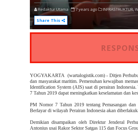
Redaktur Utama
7 years ago
INFRASTRUKTUR,
W
Share This
RESPONS
YOGYAKARTA (wartalogistik.com) - Ditjen Perhubung
dan masyarakat maritim. Pemenuhan kewajiban memasan
Identification System (AIS) saat di perairan Indones
7 Tahun 2019 dapat meningkatkan keselamatan dan kese
PM Nomor 7 Tahun 2019 tentang Pemasangan dan Pen
Berlayar di wilayah Perairan Indonesia akan diberlaku
Demikian disampaikan oleh Direktur Jenderal Perh
Antonius usai Rakor Sektor Satgas 115 dan Focus Grou