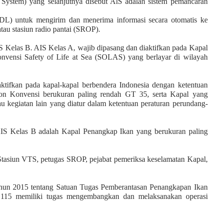
on System) yang selanjutnya disebut AlS adalah sistem pemancaran
L) untuk mengirim dan menerima informasi secara otomatis ke
atau stasiun radio pantai (SROP).
S Kelas B. AIS Kelas A, wajib dipasang dan diaktifkan pada Kapal
nvensi Safety of Life at Sea (SOLAS) yang berlayar di wilayah
tifkan pada kapal-kapal berbendera Indonesia dengan ketentuan
on Konvensi berukuran paling rendah GT 35, serta Kapal yang
tau kegiatan lain yang diatur dalam ketentuan peraturan perundang-
AIS Kelas B adalah Kapal Penangkap Ikan yang berukuran paling
tasiun VTS, petugas SROP, pejabat pemeriksa keselamatan Kapal,
ahun 2015 tentang Satuan Tugas Pemberantasan Penangkapan Ikan
115 memiliki tugas mengembangkan dan melaksanakan operasi