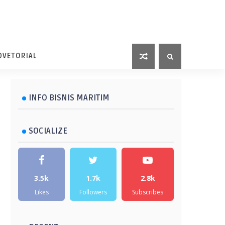
DVETORIAL
INFO BISNIS MARITIM
SOCIALIZE
3.5k
1.7k
2.8k
Likes
Followers
Subscribes