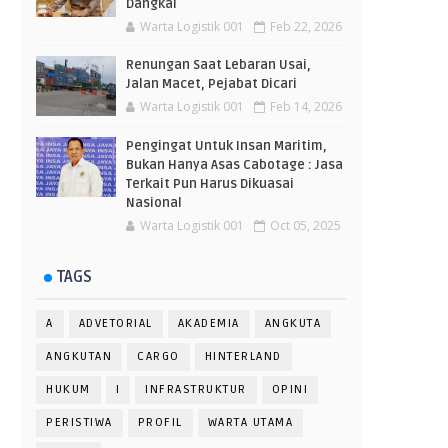
Dangkal
Warta Logistik 001
Feb 22, 2026
Renungan Saat Lebaran Usai,
Jalan Macet, Pejabat Dicari
Warta Logistik 001
Feb 14, 2026
Pengingat Untuk Insan Maritim,
Bukan Hanya Asas Cabotage : Jasa
Terkait Pun Harus Dikuasai
Nasional
Warta Logistik 001
Oct 05, 2025
TAGS
A
ADVETORIAL
AKADEMIA
ANGKUTA
ANGKUTAN
CARGO
HINTERLAND
HUKUM
I
INFRASTRUKTUR
OPINI
PERISTIWA
PROFIL
WARTA UTAMA