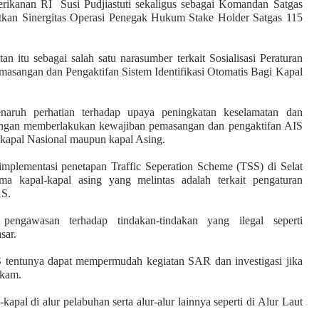
erikanan RI Susi Pudjiastuti sekaligus sebagai Komandan Satgas
an Sinergitas Operasi Penegak Hukum Stake Holder Satgas 115
n itu sebagai salah satu narasumber terkait Sosialisasi Peraturan
sangan dan Pengaktifan Sistem Identifikasi Otomatis Bagi Kapal
aruh perhatian terhadap upaya peningkatan keselamatan dan
dengan memberlakukan kewajiban pemasangan dan pengaktifan AIS
k kapal Nasional maupun kapal Asing.
mplementasi penetapan Traffic Seperation Scheme (TSS) di Selat
a kapal-kapal asing yang melintas adalah terkait pengaturan
AS.
ngawasan terhadap tindakan-tindakan yang ilegal seperti
sar.
 tentunya dapat mempermudah kegiatan SAR dan investigasi jika
ekam.
al di alur pelabuhan serta alur-alur lainnya seperti di Alur Laut