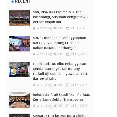
RECENT
Sah, INSA JAYA Dipimpin H. Andi
Patonangi, Susunan Pengurus 40
Persen Wajah Baru
Warta Logistik 001
Jul 31, 2026
AirNav Indonesia Selenggarakan
NAFEF 2026 Dorong Efisiensi
Bahan Bakar Penerbangan
Warta Logistik 001
Jul 15, 2026
Lebih dari 140 Ribu Pelanggaran
Kendaraan Angkutan Barang
Terjadi Uji Coba Pengawasan ETLE
dari Awal Tahun
Warta Logistik 001
Jul 15, 2026
Indonesia-Arab Saudi Akan Perluas
Kerja Sama Sektor Transportasi
Warta Logistik 001
Jul 14, 2026
Semarak HUT ke-599 Kota Cirebon,