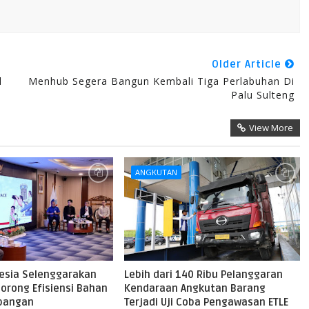
Older Article
l
Menhub Segera Bangun Kembali Tiga Perlabuhan Di
Palu Sulteng
View More
ANGKUTAN
nesia Selenggarakan
Lebih dari 140 Ribu Pelanggaran
orong Efisiensi Bahan
Kendaraan Angkutan Barang
rbangan
Terjadi Uji Coba Pengawasan ETLE