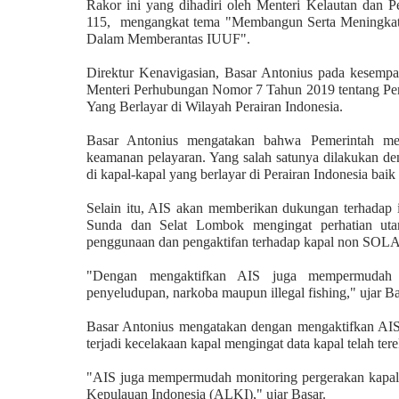
Rakor ini yang dihadiri oleh Menteri Kelautan dan P
115, mengangkat tema "Membangun Serta Meningkatk
Dalam Memberantas IUUF".
Direktur Kenavigasian, Basar Antonius pada kesempata
Menteri Perhubungan Nomor 7 Tahun 2019 tentang Pema
Yang Berlayar di Wilayah Perairan Indonesia.
Basar Antonius mengatakan bahwa Pemerintah men
keamanan pelayaran. Yang salah satunya dilakukan 
di kapal-kapal yang berlayar di Perairan Indonesia bai
Selain itu, AIS akan memberikan dukungan terhadap i
Sunda dan Selat Lombok mengingat perhatian utam
penggunaan dan pengaktifan terhadap kapal non SOL
"Dengan mengaktifkan AIS juga mempermudah pe
penyeludupan, narkoba maupun illegal fishing," ujar Ba
Basar Antonius mengatakan dengan mengaktifkan AIS
terjadi kecelakaan kapal mengingat data kapal telah ter
"AIS juga mempermudah monitoring pergerakan kapal-kap
Kepulauan Indonesia (ALKI)," ujar Basar.