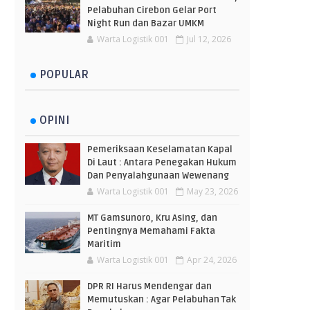
Pelabuhan Cirebon Gelar Port
Night Run dan Bazar UMKM
Warta Logistik 001
Jul 12, 2026
POPULAR
OPINI
Pemeriksaan Keselamatan Kapal
Di Laut : Antara Penegakan Hukum
Dan Penyalahgunaan Wewenang
Warta Logistik 001
May 23, 2026
MT Gamsunoro, Kru Asing, dan
Pentingnya Memahami Fakta
Maritim
Warta Logistik 001
Apr 24, 2026
DPR RI Harus Mendengar dan
Memutuskan : Agar Pelabuhan Tak