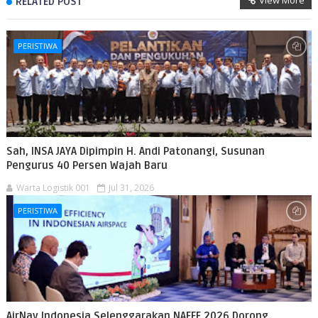
RELATED POST
PERISTIWA
Sah, INSA JAYA Dipimpin H. Andi Patonangi, Susunan
Pengurus 40 Persen Wajah Baru
Warta Logistik 001
Jul 31, 2026
PERISTIWA
AirNav Indonesia Selenggarakan NAFEF 2026 Dorong