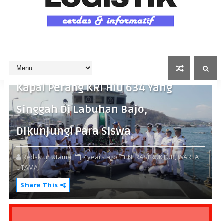
Kapal Perang KRI Hiu 634 Yang
Singgah Di Labuhan Bajo,
Dikunjungi Para Siswa
Redaktur Utama
7 years ago
INFRASTRUKTUR,
WARTA
UTAMA,
Share This