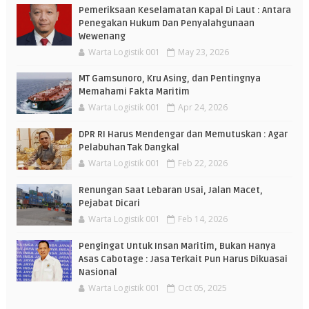
Pemeriksaan Keselamatan Kapal Di Laut : Antara
Penegakan Hukum Dan Penyalahgunaan
Wewenang
Warta Logistik 001
May 23, 2026
MT Gamsunoro, Kru Asing, dan Pentingnya
Memahami Fakta Maritim
Warta Logistik 001
Apr 24, 2026
DPR RI Harus Mendengar dan Memutuskan : Agar
Pelabuhan Tak Dangkal
Warta Logistik 001
Feb 22, 2026
Renungan Saat Lebaran Usai, Jalan Macet,
Pejabat Dicari
Warta Logistik 001
Feb 14, 2026
Pengingat Untuk Insan Maritim, Bukan Hanya
Asas Cabotage : Jasa Terkait Pun Harus Dikuasai
Nasional
Warta Logistik 001
Oct 05, 2025