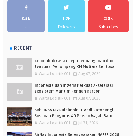
3.5k
1.7k
2.8k
Likes
Followers
Subscribes
RECENT
Kemenhub Gerak Cepat Penanganan dan
Evakuasi Penumpang KM Mutiara Sentosa II
Warta Logistik 001
Aug 07, 2026
Indonesia dan Inggris Perkuat Akselerasi
Ekosistem Maritim Rendah Karbon
Warta Logistik 001
Aug 07, 2026
Sah, INSA JAYA Dipimpin H. Andi Patonangi,
Susunan Pengurus 40 Persen Wajah Baru
Warta Logistik 001
Jul 31, 2026
AirNav Indonesia Selenggarakan NAFEF 2026