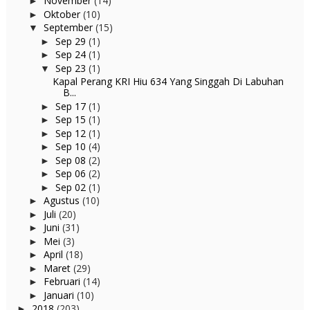
November
(14)
►
Oktober
(10)
►
September
(15)
▼
Sep 29
(1)
►
Sep 24
(1)
►
Sep 23
(1)
▼
Kapal Perang KRI Hiu 634 Yang Singgah Di Labuhan
B...
Sep 17
(1)
►
Sep 15
(1)
►
Sep 12
(1)
►
Sep 10
(4)
►
Sep 08
(2)
►
Sep 06
(2)
►
Sep 02
(1)
►
Agustus
(10)
►
Juli
(20)
►
Juni
(31)
►
Mei
(3)
►
April
(18)
►
Maret
(29)
►
Februari
(14)
►
Januari
(10)
►
2018
(203)
►