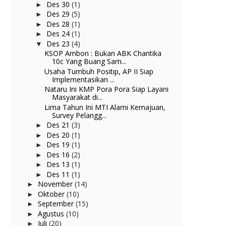
Des 30
(1)
►
Des 29
(5)
►
Des 28
(1)
►
Des 24
(1)
►
Des 23
(4)
▼
KSOP Ambon : Bukan ABK Chantika
10c Yang Buang Sam...
Usaha Tumbuh Positip, AP II Siap
Implementasikan ...
Nataru Ini KMP Pora Pora Siap Layani
Masyarakat di...
Lima Tahun Ini MTI Alami Kemajuan,
Survey Pelangg...
Des 21
(3)
►
Des 20
(1)
►
Des 19
(1)
►
Des 16
(2)
►
Des 13
(1)
►
Des 11
(1)
►
November
(14)
►
Oktober
(10)
►
September
(15)
►
Agustus
(10)
►
Juli
(20)
►