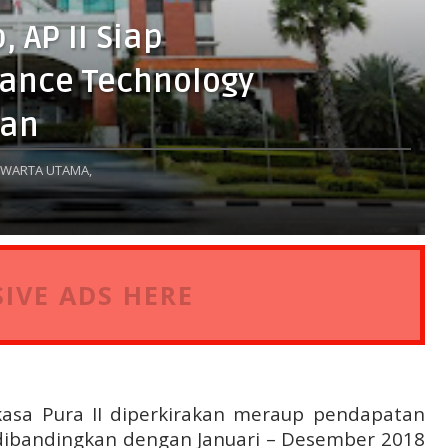
 AP II Siap
ance Technology
pan
WARTA UTAMA,
IVE ADS HERE
asa Pura II diperkirakan meraup pendapatan
 dibandingkan dengan Januari – Desember 2018