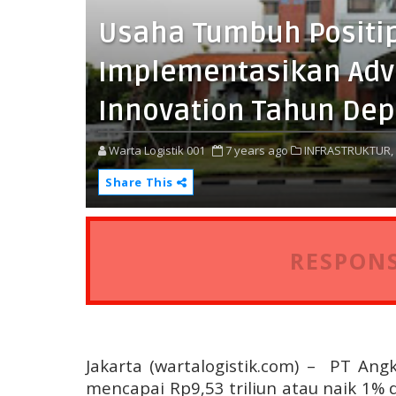
Usaha Tumbuh Positip,
Implementasikan Adv
Innovation Tahun De
Warta Logistik 001
7 years ago
INFRASTRUKTUR,
Share This
RESPONS
Jakarta (wartalogistik.com) –
PT Angk
mencapai Rp9,53 triliun atau naik 1%