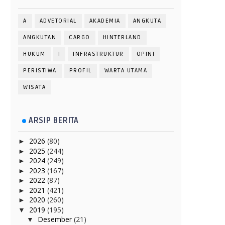
A
ADVETORIAL
AKADEMIA
ANGKUTA
ANGKUTAN
CARGO
HINTERLAND
HUKUM
I
INFRASTRUKTUR
OPINI
PERISTIWA
PROFIL
WARTA UTAMA
WISATA
ARSIP BERITA
2026
(80)
►
2025
(244)
►
2024
(249)
►
2023
(167)
►
2022
(87)
►
2021
(421)
►
2020
(260)
►
2019
(195)
▼
Desember
(21)
▼