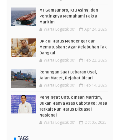
MT Gamsunoro, Kru Asing, dan
Pentingnya Memahami Fakta
Maritim
Warta Logistik 001
Apr 24, 2026
DPR RI Harus Mendengar dan
Memutuskan : Agar Pelabuhan Tak
Dangkal
Warta Logistik 001
Feb 22, 2026
Renungan Saat Lebaran Usai,
Jalan Macet, Pejabat Dicari
Warta Logistik 001
Feb 14, 2026
Pengingat Untuk Insan Maritim,
Bukan Hanya Asas Cabotage : Jasa
Terkait Pun Harus Dikuasai
Nasional
Warta Logistik 001
Oct 05, 2025
TAGS