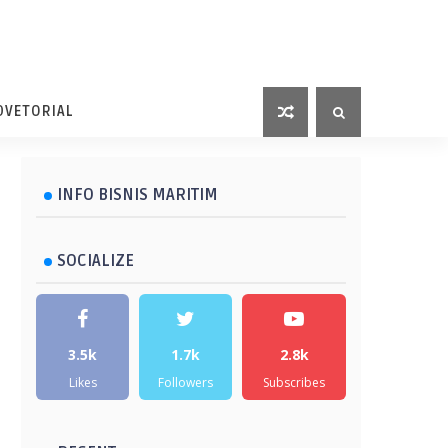
DVETORIAL
INFO BISNIS MARITIM
SOCIALIZE
3.5k
1.7k
2.8k
Likes
Followers
Subscribes