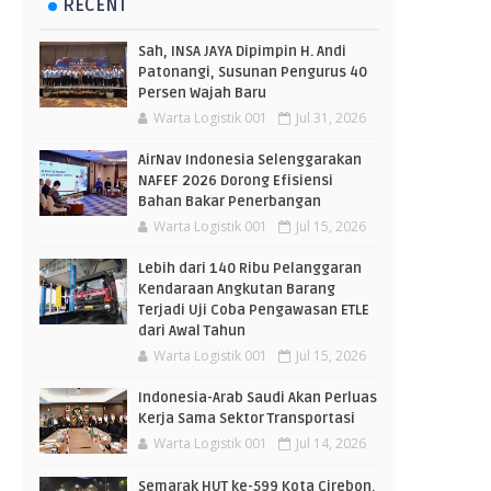
RECENT
Sah, INSA JAYA Dipimpin H. Andi
Patonangi, Susunan Pengurus 40
Persen Wajah Baru
Warta Logistik 001
Jul 31, 2026
AirNav Indonesia Selenggarakan
NAFEF 2026 Dorong Efisiensi
Bahan Bakar Penerbangan
Warta Logistik 001
Jul 15, 2026
Lebih dari 140 Ribu Pelanggaran
Kendaraan Angkutan Barang
Terjadi Uji Coba Pengawasan ETLE
dari Awal Tahun
Warta Logistik 001
Jul 15, 2026
Indonesia-Arab Saudi Akan Perluas
Kerja Sama Sektor Transportasi
Warta Logistik 001
Jul 14, 2026
Semarak HUT ke-599 Kota Cirebon,