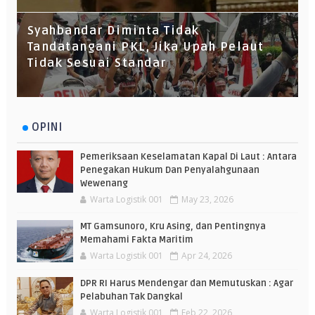
Syahbandar Diminta Tidak
Tandatangani PKL, Jika Upah Pelaut
Tidak Sesuai Standar
OPINI
Pemeriksaan Keselamatan Kapal Di Laut : Antara
Penegakan Hukum Dan Penyalahgunaan
Wewenang
Warta Logistik 001
May 23, 2026
MT Gamsunoro, Kru Asing, dan Pentingnya
Memahami Fakta Maritim
Warta Logistik 001
Apr 24, 2026
DPR RI Harus Mendengar dan Memutuskan : Agar
Pelabuhan Tak Dangkal
Warta Logistik 001
Feb 22, 2026