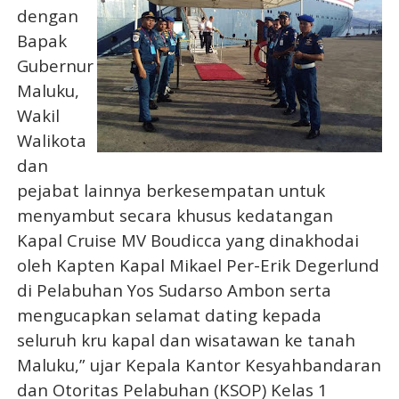
dengan
Bapak
Gubernur
Maluku,
Wakil
Walikota
dan
pejabat lainnya berkesempatan untuk
menyambut secara khusus kedatangan
Kapal Cruise MV Boudicca yang dinakhodai
oleh Kapten Kapal Mikael Per-Erik Degerlund
di Pelabuhan Yos Sudarso Ambon serta
mengucapkan selamat dating kepada
seluruh kru kapal dan wisatawan ke tanah
Maluku,” ujar Kepala Kantor Kesyahbandaran
dan Otoritas Pelabuhan (KSOP) Kelas 1