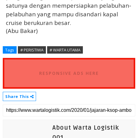
satunya dengan mempersiapkan pelabuhan-
pelabuhan yang mampu disandari kapal
cruise berukuran besar.
(Abu Bakar)
Tags
# PERISTIWA
# WARTA UTAMA
RESPONSIVE ADS HERE
Share This
About Warta Logistik
001