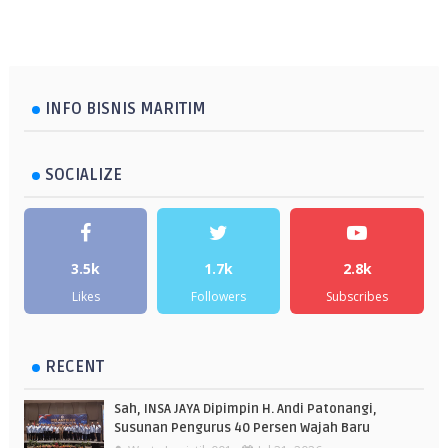
INFO BISNIS MARITIM
SOCIALIZE
3.5k
1.7k
2.8k
Likes
Followers
Subscribes
RECENT
Sah, INSA JAYA Dipimpin H. Andi Patonangi,
Susunan Pengurus 40 Persen Wajah Baru