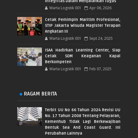
Integritas Dalam Menjalankan Tugas
Warta Logistik 001
Apr 06, 2026
Cetak Pemimpin Maritim Profesional,
STIP Jakarta Wisuda Magister Terapan
Angkatan III
Warta Logistik 001
Sept 24, 2025
ISAA Hadirkan Learning Center, Siap
Cetak SDM Keaganan Kapal
Berkompeten
Warta Logistik 001
Feb 07, 2025
RAGAM BERITA
Terbit UU No 66 Tahun 2024 Revisi UU
No. 17 Tahun 2008 Tentang Pelayaran,
Kemenhub Tidak Lagi Berkewajiban
Bentuk Sea And Coast Guard. Ini
Perubahan Lainnya