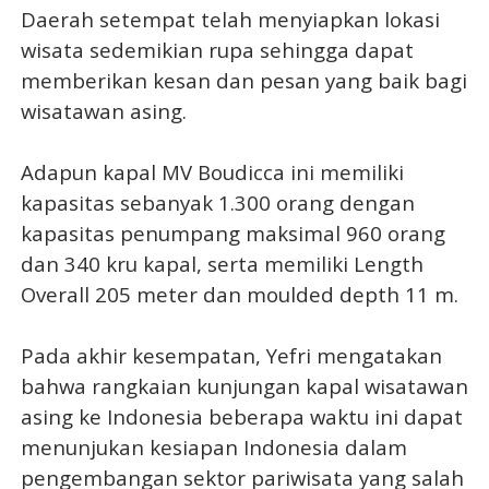
Daerah setempat telah menyiapkan lokasi
wisata sedemikian rupa sehingga dapat
memberikan kesan dan pesan yang baik bagi
wisatawan asing.
Adapun kapal MV Boudicca ini memiliki
kapasitas sebanyak 1.300 orang dengan
kapasitas penumpang maksimal 960 orang
dan 340 kru kapal, serta memiliki Length
Overall 205 meter dan moulded depth 11 m.
Pada akhir kesempatan, Yefri mengatakan
bahwa rangkaian kunjungan kapal wisatawan
asing ke Indonesia beberapa waktu ini dapat
menunjukan kesiapan Indonesia dalam
pengembangan sektor pariwisata yang salah