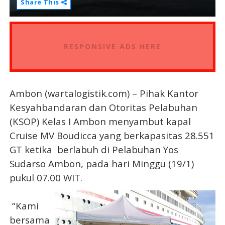
Share This
RESPONSIVE ADS HERE
Ambon (wartalogistik.com) – Pihak Kantor
Kesyahbandaran dan Otoritas Pelabuhan
(KSOP) Kelas I Ambon menyambut kapal
Cruise MV Boudicca yang berkapasitas 28.551
GT ketika
berlabuh di Pelabuhan Yos
Sudarso Ambon, pada hari Minggu (19/1)
pukul 07.00 WIT.
“Kami
bersama