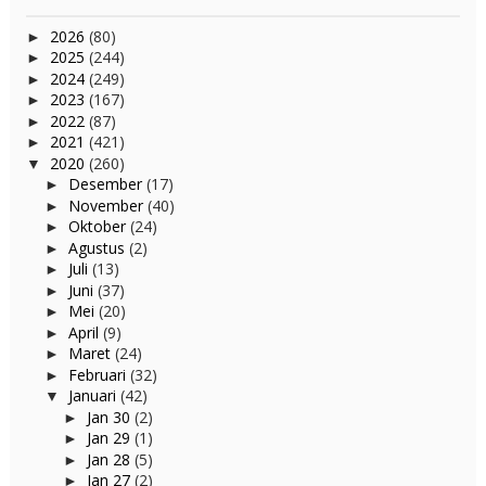
2026
(80)
►
2025
(244)
►
2024
(249)
►
2023
(167)
►
2022
(87)
►
2021
(421)
►
2020
(260)
▼
Desember
(17)
►
November
(40)
►
Oktober
(24)
►
Agustus
(2)
►
Juli
(13)
►
Juni
(37)
►
Mei
(20)
►
April
(9)
►
Maret
(24)
►
Februari
(32)
►
Januari
(42)
▼
Jan 30
(2)
►
Jan 29
(1)
►
Jan 28
(5)
►
Jan 27
(2)
►