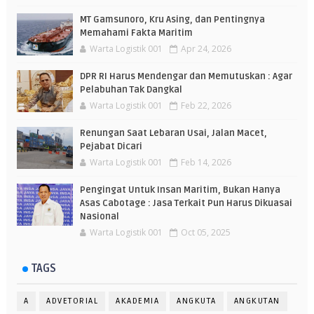
MT Gamsunoro, Kru Asing, dan Pentingnya
Memahami Fakta Maritim
Warta Logistik 001
Apr 24, 2026
DPR RI Harus Mendengar dan Memutuskan : Agar
Pelabuhan Tak Dangkal
Warta Logistik 001
Feb 22, 2026
Renungan Saat Lebaran Usai, Jalan Macet,
Pejabat Dicari
Warta Logistik 001
Feb 14, 2026
Pengingat Untuk Insan Maritim, Bukan Hanya
Asas Cabotage : Jasa Terkait Pun Harus Dikuasai
Nasional
Warta Logistik 001
Oct 05, 2025
TAGS
A
ADVETORIAL
AKADEMIA
ANGKUTA
ANGKUTAN