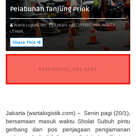
Pelabuhan Tanjung Priok
Warta Logistik 001
7 years ago
PERISTIWA,
WARTA
UTAMA,
Share This
RESPONSIVE ADS HERE
Jakarta (wartalogistik.com) –
Senin pagi (20/1),
bersamaan masuk waktu Sholat Subuh pintu
gerbang dan pos penjagaan pengamanan