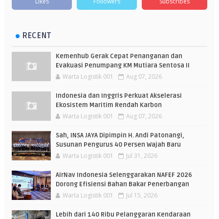
Likes
Followers
Subscribes
RECENT
Kemenhub Gerak Cepat Penanganan dan
Evakuasi Penumpang KM Mutiara Sentosa II
Warta Logistik 001
Aug 07, 2026
Indonesia dan Inggris Perkuat Akselerasi
Ekosistem Maritim Rendah Karbon
Warta Logistik 001
Aug 07, 2026
Sah, INSA JAYA Dipimpin H. Andi Patonangi,
Susunan Pengurus 40 Persen Wajah Baru
Warta Logistik 001
Jul 31, 2026
AirNav Indonesia Selenggarakan NAFEF 2026
Dorong Efisiensi Bahan Bakar Penerbangan
Warta Logistik 001
Jul 15, 2026
Lebih dari 140 Ribu Pelanggaran Kendaraan