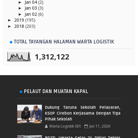
Jan 04
(2)
►
Jan 03
(3)
►
Jan 02
(6)
►
2019
(195)
►
2018
(203)
►
TOTAL TAYANGAN HALAMAN WARTA LOGISTIK
1,312,122
PELAUT DAN MUATAN KAPAL
Dukung Taruna Sekolah Pelayaran,
KSOP Cirebon Kerjasama Dengan Tiga
Pihak Sekolah
Warta Logistik 001
Jun 11, 2026
BP2TL Jakarta Gelar 21 Diklat Teknis