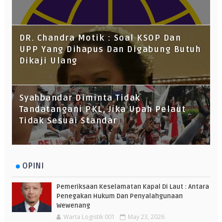
DR. Chandra Motik : Soal KSOP Dan
UPP Yang Dihapus Dan Digabung Butuh
Dikaji Ulang
Syahbandar Diminta Tidak
Tandatangani PKL, Jika Upah Pelaut
Tidak Sesuai Standar
OPINI
Pemeriksaan Keselamatan Kapal Di Laut : Antara
Penegakan Hukum Dan Penyalahgunaan
Wewenang
Warta Logistik 001
May 23, 2026