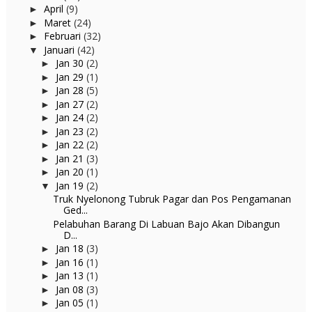
April
(9)
►
Maret
(24)
►
Februari
(32)
►
Januari
(42)
▼
Jan 30
(2)
►
Jan 29
(1)
►
Jan 28
(5)
►
Jan 27
(2)
►
Jan 24
(2)
►
Jan 23
(2)
►
Jan 22
(2)
►
Jan 21
(3)
►
Jan 20
(1)
►
Jan 19
(2)
▼
Truk Nyelonong Tubruk Pagar dan Pos Pengamanan
Ged...
Pelabuhan Barang Di Labuan Bajo Akan Dibangun
D...
Jan 18
(3)
►
Jan 16
(1)
►
Jan 13
(1)
►
Jan 08
(3)
►
Jan 05
(1)
►