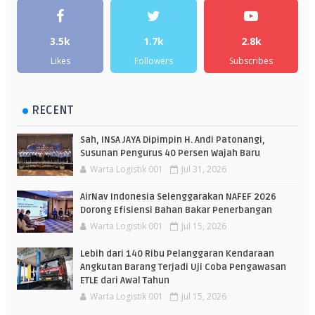
3.5k
1.7k
2.8k
Likes
Followers
Subscribes
RECENT
Sah, INSA JAYA Dipimpin H. Andi Patonangi,
Susunan Pengurus 40 Persen Wajah Baru
Warta Logistik 001
Jul 31, 2026
AirNav Indonesia Selenggarakan NAFEF 2026
Dorong Efisiensi Bahan Bakar Penerbangan
Warta Logistik 001
Jul 15, 2026
Lebih dari 140 Ribu Pelanggaran Kendaraan
Angkutan Barang Terjadi Uji Coba Pengawasan
ETLE dari Awal Tahun
Warta Logistik 001
Jul 15, 2026