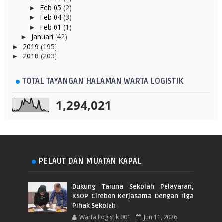
Feb 05
(2)
►
Feb 04
(3)
►
Feb 01
(1)
►
Januari
(42)
►
2019
(195)
►
2018
(203)
►
TOTAL TAYANGAN HALAMAN WARTA LOGISTIK
1,294,021
PELAUT DAN MUATAN KAPAL
Dukung Taruna Sekolah Pelayaran,
KSOP Cirebon Kerjasama Dengan Tiga
Pihak Sekolah
Warta Logistik 001
Jun 11, 2026