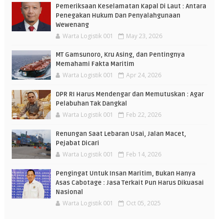
Pemeriksaan Keselamatan Kapal Di Laut : Antara
Penegakan Hukum Dan Penyalahgunaan
Wewenang
Warta Logistik 001
May 23, 2026
MT Gamsunoro, Kru Asing, dan Pentingnya
Memahami Fakta Maritim
Warta Logistik 001
Apr 24, 2026
DPR RI Harus Mendengar dan Memutuskan : Agar
Pelabuhan Tak Dangkal
Warta Logistik 001
Feb 22, 2026
Renungan Saat Lebaran Usai, Jalan Macet,
Pejabat Dicari
Warta Logistik 001
Feb 14, 2026
Pengingat Untuk Insan Maritim, Bukan Hanya
Asas Cabotage : Jasa Terkait Pun Harus Dikuasai
Nasional
Warta Logistik 001
Oct 05, 2025