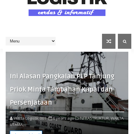
Ini Alasan Pangkalan PLP Tanjung
Priok Minta Tambahan Kapal dan
Persenjataan
Warta Logistik 001
6 years ago
INFRASTRUKTUR,
WARTA
UTAMA,