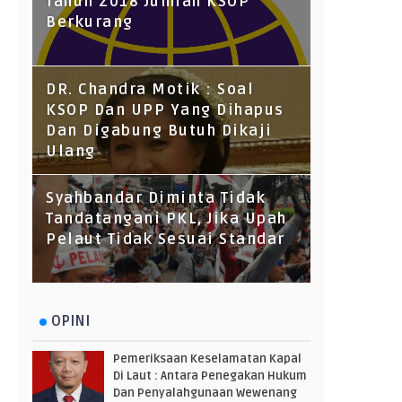
Tahun 2018 Jumlah KSOP
Berkurang
DR. Chandra Motik : Soal
KSOP Dan UPP Yang Dihapus
Dan Digabung Butuh Dikaji
Ulang
Syahbandar Diminta Tidak
Tandatangani PKL, Jika Upah
Pelaut Tidak Sesuai Standar
OPINI
Pemeriksaan Keselamatan Kapal
Di Laut : Antara Penegakan Hukum
Dan Penyalahgunaan Wewenang