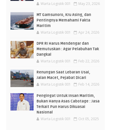
Warta Logistik 001
May 23, 2026
MT Gamsunoro, Kru Asing, dan
Pentingnya Memahami Fakta
Maritim
Warta Logistik 001
Apr 24, 2026
DPR RI Harus Mendengar dan
Memutuskan : Agar Pelabuhan Tak
Dangkal
Warta Logistik 001
Feb 22, 2026
Renungan Saat Lebaran Usai,
Jalan Macet, Pejabat Dicari
Warta Logistik 001
Feb 14, 2026
Pengingat Untuk Insan Maritim,
Bukan Hanya Asas Cabotage : Jasa
Terkait Pun Harus Dikuasai
Nasional
Warta Logistik 001
Oct 05, 2025