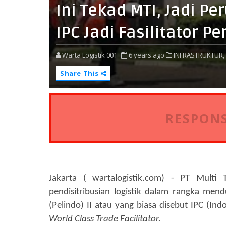
Ini Tekad MTI, Jadi P
IPC Jadi Fasilitator 
Warta Logistik 001
6 years ago
INFRASTRUKTUR,
Share This
RESPONS
Jakarta ( wartalogistik.com) - PT Multi 
pendisitribusian logistik dalam rangka me
(Pelindo) II atau yang biasa disebut IPC (In
World Class Trade Facilitator.