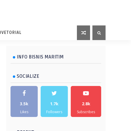
DVETORIAL
INFO BISNIS MARITIM
SOCIALIZE
3.5k
1.7k
2.8k
Likes
Followers
Subscribes