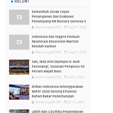
RECENT
Kemenhub Gerak Cepat
Penanganan dan Evakuasi
Penumpang KM Mutiara Sentosa II
Warta Logistik 001
Aug 07, 2026
Indonesia dan Inggris Perkuat
Akselerasi Ekosistem Maritim
Rendah Karbon
Warta Logistik 001
Aug 07, 2026
Sah, INSA JAYA Dipimpin H. Andi
Patonangi, Susunan Pengurus 40
Persen Wajah Baru
Warta Logistik 001
Jul 31, 2026
AirNav Indonesia Selenggarakan
NAFEF 2026 Dorong Efisiensi
Bahan Bakar Penerbangan
Warta Logistik 001
Jul 15, 2026
Lebih dari 140 Ribu Pelanggaran