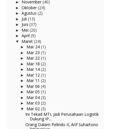
November
(40)
►
Oktober
(24)
►
Agustus
(2)
►
Juli
(13)
►
Juni
(37)
►
Mei
(20)
►
April
(9)
►
Maret
(24)
▼
Mar 24
(1)
►
Mar 23
(1)
►
Mar 22
(1)
►
Mar 18
(2)
►
Mar 14
(2)
►
Mar 12
(1)
►
Mar 11
(2)
►
Mar 06
(4)
►
Mar 05
(1)
►
Mar 04
(3)
►
Mar 03
(2)
►
Mar 02
(3)
▼
Ini Tekad MTI, Jadi Perusahaan Logistik
Dukung IP...
Orang Dalam Pelindo II, Arif Suhartono