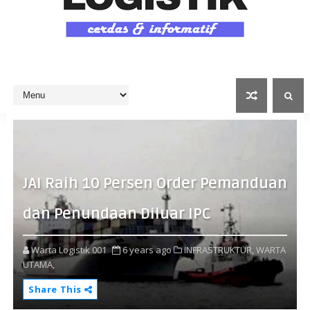
JAI Raih 10 Persen Order Pemanduan
dan Penundaan Diluar IPC
Warta Logistik 001
6 years ago
INFRASTRUKTUR,
WARTA
UTAMA,
Share This