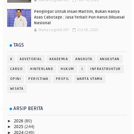
Pengingat Untuk Insan Maritim, Bukan Hanya
Asas Cabotage : Jasa Terkait Pun Harus Dikuasai
Nasional
Warta Logistik 001
Oct 05, 2025
TAGS
A
ADVETORIAL
AKADEMIA
ANGKUTA
ANGKUTAN
CARGO
HINTERLAND
HUKUM
I
INFRASTRUKTUR
OPINI
PERISTIWA
PROFIL
WARTA UTAMA
WISATA
ARSIP BERITA
2026
(80)
►
2025
(244)
►
2024
(249)
►