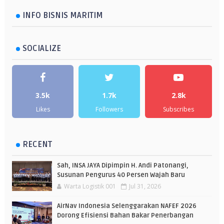
INFO BISNIS MARITIM
SOCIALIZE
3.5k
1.7k
2.8k
Likes
Followers
Subscribes
RECENT
Sah, INSA JAYA Dipimpin H. Andi Patonangi,
Susunan Pengurus 40 Persen Wajah Baru
Warta Logistik 001
Jul 31, 2026
AirNav Indonesia Selenggarakan NAFEF 2026
Dorong Efisiensi Bahan Bakar Penerbangan