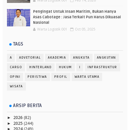
Warta Logistik 001
Feb 14, 2026
Pengingat Untuk Insan Maritim, Bukan Hanya
Asas Cabotage : Jasa Terkait Pun Harus Dikuasai
Nasional
Warta Logistik 001
Oct 05, 2025
TAGS
A
ADVETORIAL
AKADEMIA
ANGKUTA
ANGKUTAN
CARGO
HINTERLAND
HUKUM
I
INFRASTRUKTUR
OPINI
PERISTIWA
PROFIL
WARTA UTAMA
WISATA
ARSIP BERITA
2026
(82)
►
2025
(244)
►
2024
(249)
►