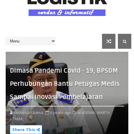
Dimasa Pandemi Covid - 19, BPSDM
Perhubungan Bantu Petugas Medis
Sampai Inovasi Pembelajaran
Redaktur Utama
6 years ago
AKADEMIA,
WARTA
UTAMA,
Share This