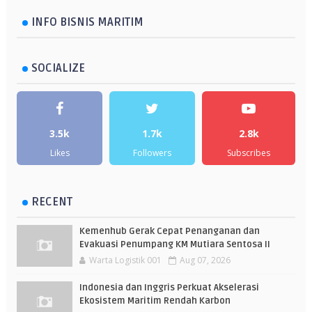
INFO BISNIS MARITIM
SOCIALIZE
3.5k
1.7k
2.8k
Likes
Followers
Subscribes
RECENT
Kemenhub Gerak Cepat Penanganan dan
Evakuasi Penumpang KM Mutiara Sentosa II
Warta Logistik 001
Aug 07, 2026
Indonesia dan Inggris Perkuat Akselerasi
Ekosistem Maritim Rendah Karbon