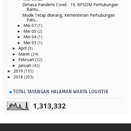
Dimasa Pandemi Covid - 19, BPSDM Perhubungan
Bantu...
Mudik Tetap dilarang, Kementerian Perhubungan
Patu...
Mei 07
(1)
►
Mei 05
(2)
►
Mei 04
(1)
►
Mei 03
(1)
►
April
(9)
►
Maret
(24)
►
Februari
(32)
►
Januari
(42)
►
2019
(195)
►
2018
(203)
►
TOTAL TAYANGAN HALAMAN WARTA LOGISTIK
1,313,332