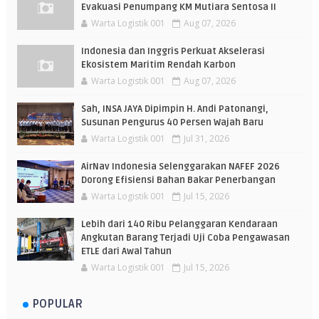
Evakuasi Penumpang KM Mutiara Sentosa II
Warta Logistik 001
Aug 07, 2026
Indonesia dan Inggris Perkuat Akselerasi
Ekosistem Maritim Rendah Karbon
Warta Logistik 001
Aug 07, 2026
Sah, INSA JAYA Dipimpin H. Andi Patonangi,
Susunan Pengurus 40 Persen Wajah Baru
Warta Logistik 001
Jul 31, 2026
AirNav Indonesia Selenggarakan NAFEF 2026
Dorong Efisiensi Bahan Bakar Penerbangan
Warta Logistik 001
Jul 15, 2026
Lebih dari 140 Ribu Pelanggaran Kendaraan
Angkutan Barang Terjadi Uji Coba Pengawasan
ETLE dari Awal Tahun
Warta Logistik 001
Jul 15, 2026
POPULAR