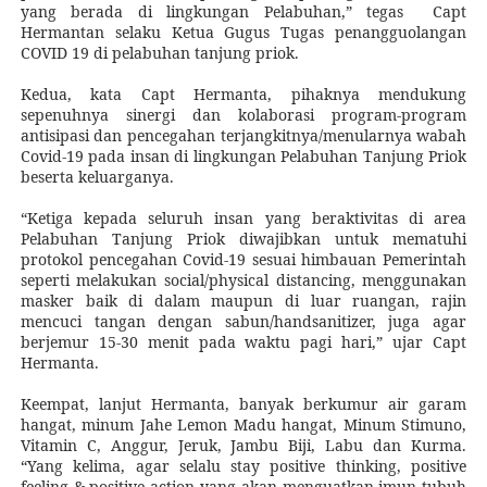
yang berada di lingkungan Pelabuhan,” tegas
Capt
Hermantan selaku Ketua Gugus Tugas penangguolangan
COVID 19 di pelabuhan tanjung priok.
Kedua, kata Capt Hermanta, pihaknya mendukung
sepenuhnya sinergi dan kolaborasi program-program
antisipasi dan pencegahan terjangkitnya/menularnya wabah
Covid-19 pada insan di lingkungan Pelabuhan Tanjung Priok
beserta keluarganya.
“Ketiga kepada seluruh insan yang beraktivitas di area
Pelabuhan Tanjung Priok diwajibkan untuk mematuhi
protokol pencegahan Covid-19 sesuai himbauan Pemerintah
seperti melakukan social/physical distancing, menggunakan
masker baik di dalam maupun di luar ruangan, rajin
mencuci tangan dengan sabun/handsanitizer, juga agar
berjemur 15-30 menit pada waktu pagi hari,” ujar Capt
Hermanta.
Keempat, lanjut Hermanta, banyak berkumur air garam
hangat, minum Jahe Lemon Madu hangat, Minum Stimuno,
Vitamin C, Anggur, Jeruk, Jambu Biji, Labu dan Kurma.
“Yang kelima, agar selalu stay positive thinking, positive
feeling & positive action yang akan menguatkan imun tubuh