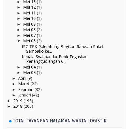
Mei 13
(1)
►
Mei 12
(1)
►
Mei 11
(1)
►
Mei 10
(1)
►
Mei 09
(1)
►
Mei 08
(2)
►
Mei 07
(1)
►
Mei 05
(2)
▼
IPC TPK Palembang Bagikan Ratusan Paket
Sembako ke...
Kepala Syahbandar Priok Tegaskan
Penangguolangan C...
Mei 04
(1)
►
Mei 03
(1)
►
April
(9)
►
Maret
(24)
►
Februari
(32)
►
Januari
(42)
►
2019
(195)
►
2018
(203)
►
TOTAL TAYANGAN HALAMAN WARTA LOGISTIK