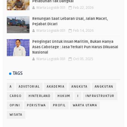
Pelabuhan Tak Dangkal
Warta Logistik 001
Feb 22, 2026
Renungan Saat Lebaran Usai, Jalan Macet,
Pejabat Dicari
Warta Logistik 001
Feb 14, 2026
Pengingat Untuk Insan Maritim, Bukan Hanya
Asas Cabotage : Jasa Terkait Pun Harus Dikuasai
Nasional
Warta Logistik 001
Oct 05, 2025
TAGS
A
ADVETORIAL
AKADEMIA
ANGKUTA
ANGKUTAN
CARGO
HINTERLAND
HUKUM
I
INFRASTRUKTUR
OPINI
PERISTIWA
PROFIL
WARTA UTAMA
WISATA