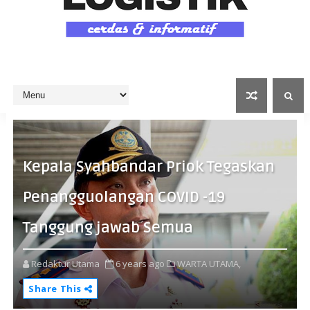
Kepala Syahbandar Priok Tegaskan
Penangguolangan COVID -19
Tanggung jawab Semua
Redaktur Utama
6 years ago
WARTA UTAMA,
Share This