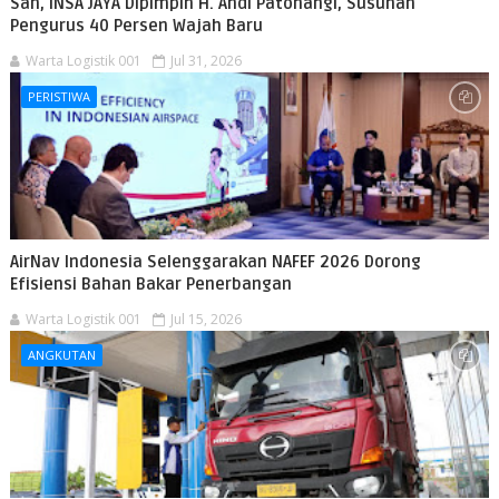
Sah, INSA JAYA Dipimpin H. Andi Patonangi, Susunan
Pengurus 40 Persen Wajah Baru
Warta Logistik 001
Jul 31, 2026
PERISTIWA
AirNav Indonesia Selenggarakan NAFEF 2026 Dorong
Efisiensi Bahan Bakar Penerbangan
Warta Logistik 001
Jul 15, 2026
ANGKUTAN