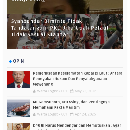
Syahbandar Diminta Tidak
Tandatangani PKL, Jika Upah Pelaut
Tidak Sesuai Standar
OPINI
Pemeriksaan Keselamatan Kapal Di Laut : Antara
Penegakan Hukum Dan Penyalahgunaan
Wewenang
Warta Logistik 001
May 23, 2026
MT Gamsunoro, Kru Asing, dan Pentingnya
Memahami Fakta Maritim
Warta Logistik 001
Apr 24, 2026
DPR RI Harus Mendengar dan Memutuskan : Agar