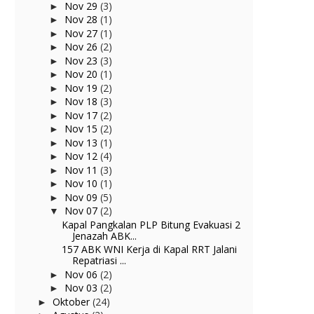
Nov 29
(3)
►
Nov 28
(1)
►
Nov 27
(1)
►
Nov 26
(2)
►
Nov 23
(3)
►
Nov 20
(1)
►
Nov 19
(2)
►
Nov 18
(3)
►
Nov 17
(2)
►
Nov 15
(2)
►
Nov 13
(1)
►
Nov 12
(4)
►
Nov 11
(3)
►
Nov 10
(1)
►
Nov 09
(5)
►
Nov 07
(2)
▼
Kapal Pangkalan PLP Bitung Evakuasi 2
Jenazah ABK...
157 ABK WNI Kerja di Kapal RRT Jalani
Repatriasi ...
Nov 06
(2)
►
Nov 03
(2)
►
Oktober
(24)
►