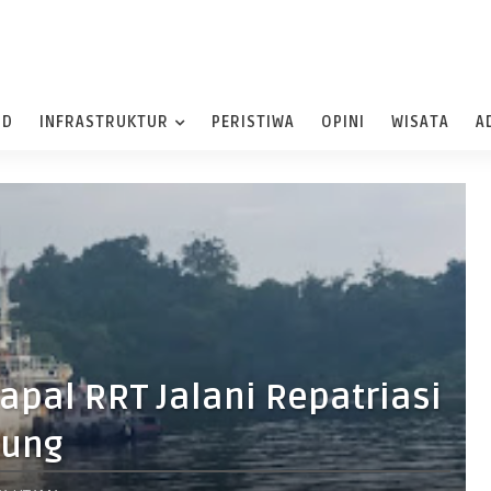
ND
INFRASTRUKTUR
PERISTIWA
OPINI
WISATA
A
Kapal RRT Jalani Repatriasi
tung