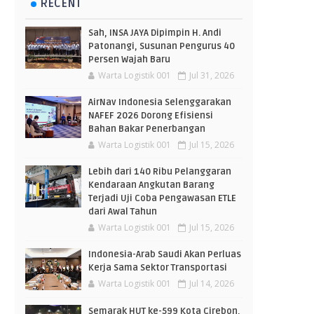
RECENT
Sah, INSA JAYA Dipimpin H. Andi
Patonangi, Susunan Pengurus 40
Persen Wajah Baru
Warta Logistik 001
Jul 31, 2026
AirNav Indonesia Selenggarakan
NAFEF 2026 Dorong Efisiensi
Bahan Bakar Penerbangan
Warta Logistik 001
Jul 15, 2026
Lebih dari 140 Ribu Pelanggaran
Kendaraan Angkutan Barang
Terjadi Uji Coba Pengawasan ETLE
dari Awal Tahun
Warta Logistik 001
Jul 15, 2026
Indonesia-Arab Saudi Akan Perluas
Kerja Sama Sektor Transportasi
Warta Logistik 001
Jul 14, 2026
Semarak HUT ke-599 Kota Cirebon,