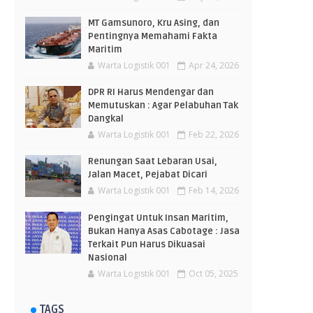
MT Gamsunoro, Kru Asing, dan
Pentingnya Memahami Fakta
Maritim
Warta Logistik 001
Apr 24, 2026
DPR RI Harus Mendengar dan
Memutuskan : Agar Pelabuhan Tak
Dangkal
Warta Logistik 001
Feb 22, 2026
Renungan Saat Lebaran Usai,
Jalan Macet, Pejabat Dicari
Warta Logistik 001
Feb 14, 2026
Pengingat Untuk Insan Maritim,
Bukan Hanya Asas Cabotage : Jasa
Terkait Pun Harus Dikuasai
Nasional
Warta Logistik 001
Oct 05, 2025
TAGS