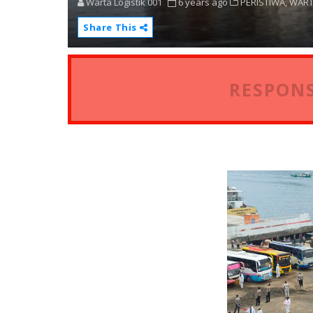
Warta Logistik 001
6 years ago
PERISTIWA,
WART
Share This
RESPONS