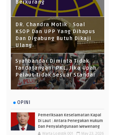
Berkurang
DR. Chandra Motik : Soal
KSOP Dan UPP Yang Dihapus
Dan Digabung Butuh Dikaji
Ulang
Syahbandar Diminta Tidak
Tandatangani PKL, Jika Upah
Pelaut Tidak Sesuai Standar
OPINI
Pemeriksaan Keselamatan Kapal
Di Laut : Antara Penegakan Hukum
Dan Penyalahgunaan Wewenang
Warta Logistik 001
May 23, 2026