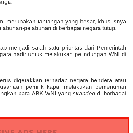
arga
.
i ini merupakan tantangan yang besar, khususnya
elabuhan-pelabuhan di berbagai negara tutup.
ap menjadi salah satu prioritas dari Pemerintah
ara hadir untuk melakukan pelindungan WNI di
 terus digerakkan terhadap negara bendera atau
rusahaan
p
emilik
k
apal melakukan pemenuhan
angkan para ABK WNI yang
stranded
di berbagai
IVE ADS HERE