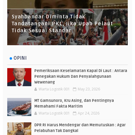
Syahbandar Diminta Tidak
Tandatangani PKL, Jika Upah Pelaut
Tidak Sesuai Standar
OPINI
Pemeriksaan Keselamatan Kapal Di Laut : Antara
Penegakan Hukum Dan Penyalahgunaan
Wewenang
Warta Logistik 001
May 23, 2026
MT Gamsunoro, Kru Asing, dan Pentingnya
Memahami Fakta Maritim
Warta Logistik 001
Apr 24, 2026
DPR RI Harus Mendengar dan Memutuskan : Agar
Pelabuhan Tak Dangkal