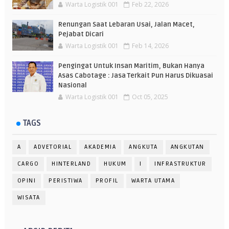
Warta Logistik 001
Feb 22, 2026
Renungan Saat Lebaran Usai, Jalan Macet,
Pejabat Dicari
Warta Logistik 001
Feb 14, 2026
Pengingat Untuk Insan Maritim, Bukan Hanya
Asas Cabotage : Jasa Terkait Pun Harus Dikuasai
Nasional
Warta Logistik 001
Oct 05, 2025
TAGS
A
ADVETORIAL
AKADEMIA
ANGKUTA
ANGKUTAN
CARGO
HINTERLAND
HUKUM
I
INFRASTRUKTUR
OPINI
PERISTIWA
PROFIL
WARTA UTAMA
WISATA