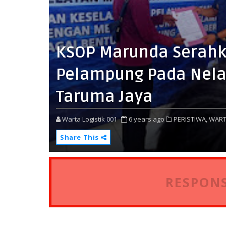
KSOP Marunda Serahka
Pelampung Pada Nela
Taruma Jaya
Warta Logistik 001
6 years ago
PERISTIWA,
WART
Share This
RESPONS