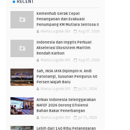
RECENT
Kemenhub Gerak Cepat
Penanganan dan Evakuasi
Penumpang KM Mutiara Sentosa II
Warta Logistik 001
Aug 07, 2026
Indonesia dan Inggris Perkuat
Akselerasi Ekosistem Maritim
Rendah Karbon
Warta Logistik 001
Aug 07, 2026
Sah, INSA JAYA Dipimpin H. Andi
Patonangi, Susunan Pengurus 40
Persen Wajah Baru
Warta Logistik 001
Jul 31, 2026
AirNav Indonesia Selenggarakan
NAFEF 2026 Dorong Efisiensi
Bahan Bakar Penerbangan
Warta Logistik 001
Jul 15, 2026
Lebih dari 140 Ribu Pelanggaran