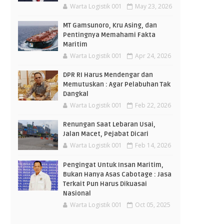
Warta Logistik 001
May 23, 2026
MT Gamsunoro, Kru Asing, dan
Pentingnya Memahami Fakta
Maritim
Warta Logistik 001
Apr 24, 2026
DPR RI Harus Mendengar dan
Memutuskan : Agar Pelabuhan Tak
Dangkal
Warta Logistik 001
Feb 22, 2026
Renungan Saat Lebaran Usai,
Jalan Macet, Pejabat Dicari
Warta Logistik 001
Feb 14, 2026
Pengingat Untuk Insan Maritim,
Bukan Hanya Asas Cabotage : Jasa
Terkait Pun Harus Dikuasai
Nasional
Warta Logistik 001
Oct 05, 2025