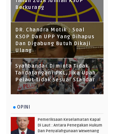
Tahun 2018 Jumlah KSOP
Berkurang
DR. Chandra Motik : Soal
KSOP Dan UPP Yang Dihapus
Dan Digabung Butuh Dikaji
Ulang
Syahbandar Diminta Tidak
Tandatangani PKL, Jika Upah
Pelaut Tidak Sesuai Standar
OPINI
Pemeriksaan Keselamatan Kapal
Di Laut : Antara Penegakan Hukum
Dan Penyalahgunaan Wewenang