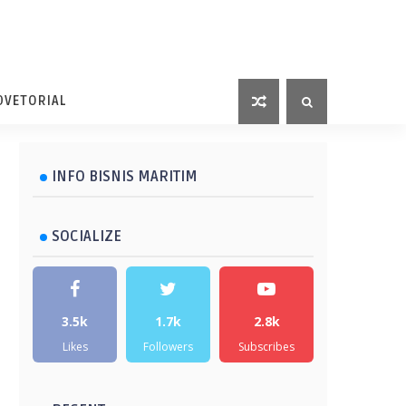
DVETORIAL
INFO BISNIS MARITIM
SOCIALIZE
3.5k
1.7k
2.8k
Likes
Followers
Subscribes