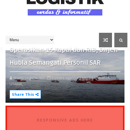
Operasikan 15 Kapal dan RIB, Dirjen
Hubla Semangati Personil SAR
Warta Logistik 001
6 years ago
PERISTIWA,
WARTA
UTAMA,
Share This
RESPONSIVE ADS HERE