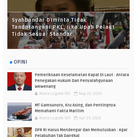
Syahbandar Diminta Tidak
Tandatangani PKL, Jika Upah Pelaut
Tidak Sesuai Standar
OPINI
Pemeriksaan Keselamatan Kapal Di Laut : Antara
Penegakan Hukum Dan Penyalahgunaan
Wewenang
Warta Logistik 001
May 23, 2026
MT Gamsunoro, Kru Asing, dan Pentingnya
Memahami Fakta Maritim
Warta Logistik 001
Apr 24, 2026
DPR RI Harus Mendengar dan Memutuskan : Agar
Pelabuhan Tak Dangkal