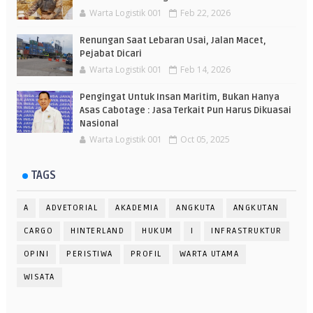
Warta Logistik 001
Feb 22, 2026
Renungan Saat Lebaran Usai, Jalan Macet,
Pejabat Dicari
Warta Logistik 001
Feb 14, 2026
Pengingat Untuk Insan Maritim, Bukan Hanya
Asas Cabotage : Jasa Terkait Pun Harus Dikuasai
Nasional
Warta Logistik 001
Oct 05, 2025
TAGS
A
ADVETORIAL
AKADEMIA
ANGKUTA
ANGKUTAN
CARGO
HINTERLAND
HUKUM
I
INFRASTRUKTUR
OPINI
PERISTIWA
PROFIL
WARTA UTAMA
WISATA