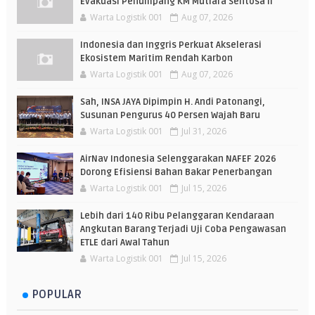
Evakuasi Penumpang KM Mutiara Sentosa II
Warta Logistik 001
Aug 07, 2026
Indonesia dan Inggris Perkuat Akselerasi
Ekosistem Maritim Rendah Karbon
Warta Logistik 001
Aug 07, 2026
Sah, INSA JAYA Dipimpin H. Andi Patonangi,
Susunan Pengurus 40 Persen Wajah Baru
Warta Logistik 001
Jul 31, 2026
AirNav Indonesia Selenggarakan NAFEF 2026
Dorong Efisiensi Bahan Bakar Penerbangan
Warta Logistik 001
Jul 15, 2026
Lebih dari 140 Ribu Pelanggaran Kendaraan
Angkutan Barang Terjadi Uji Coba Pengawasan
ETLE dari Awal Tahun
Warta Logistik 001
Jul 15, 2026
POPULAR