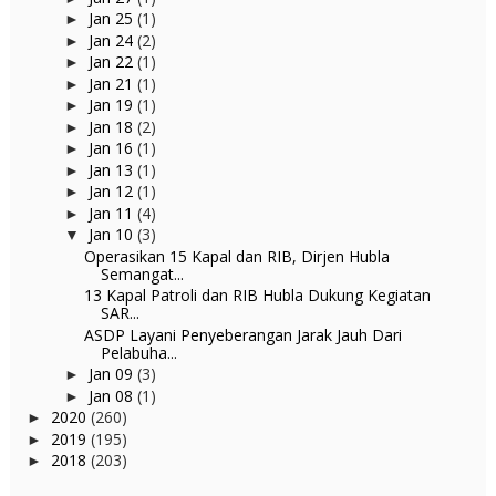
Jan 25
(1)
►
Jan 24
(2)
►
Jan 22
(1)
►
Jan 21
(1)
►
Jan 19
(1)
►
Jan 18
(2)
►
Jan 16
(1)
►
Jan 13
(1)
►
Jan 12
(1)
►
Jan 11
(4)
►
Jan 10
(3)
▼
Operasikan 15 Kapal dan RIB, Dirjen Hubla
Semangat...
13 Kapal Patroli dan RIB Hubla Dukung Kegiatan
SAR...
ASDP Layani Penyeberangan Jarak Jauh Dari
Pelabuha...
Jan 09
(3)
►
Jan 08
(1)
►
2020
(260)
►
2019
(195)
►
2018
(203)
►