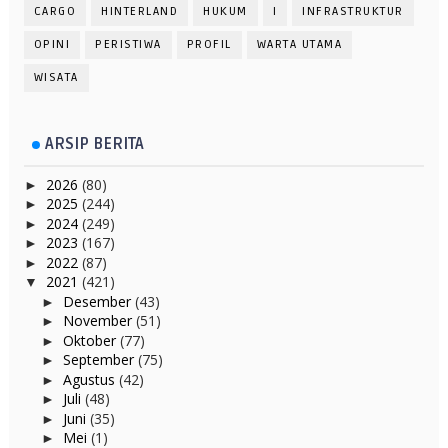
CARGO
HINTERLAND
HUKUM
I
INFRASTRUKTUR
OPINI
PERISTIWA
PROFIL
WARTA UTAMA
WISATA
ARSIP BERITA
2026
(80)
►
2025
(244)
►
2024
(249)
►
2023
(167)
►
2022
(87)
►
2021
(421)
▼
Desember
(43)
►
November
(51)
►
Oktober
(77)
►
September
(75)
►
Agustus
(42)
►
Juli
(48)
►
Juni
(35)
►
Mei
(1)
►