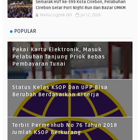
Semarak HUT ke-599 Kota Cirebon, Pelabuhan
Cirebon Gelar Port Night Run dan Bazar UMKM
Warta Logistik 001
Jul 12, 2026
POPULAR
Pakai Kartu Elektronik, Masuk
Pelabuhan Tanjung Priok Bebas
Pembayaran Tunai
Status Kelas KSOP Dan UPP Bisa
Berubah Berdasarkan Kinerja
Terbit Permenhub No 76 Tahun 2018
Jumlah KSOP Berkurang