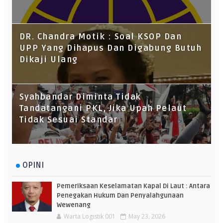
DR. Chandra Motik : Soal KSOP Dan
UPP Yang Dihapus Dan Digabung Butuh
Dikaji Ulang
Syahbandar Diminta Tidak
Tandatangani PKL, Jika Upah Pelaut
Tidak Sesuai Standar
OPINI
Pemeriksaan Keselamatan Kapal Di Laut : Antara
Penegakan Hukum Dan Penyalahgunaan
Wewenang
Warta Logistik 001
May 23, 2026