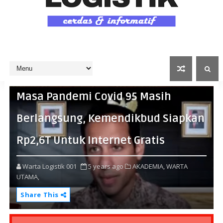
Masa Pandemi Covid 95 Masih
Berlangsung, Kemendikbud Siapkan
Rp2,6T Untuk Internet Gratis
Warta Logistik 001
5 years ago
AKADEMIA,
WARTA
UTAMA,
Share This