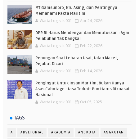
MT Gamsunoro, Kru Asing, dan Pentingnya
Memahami Fakta Maritim
Warta Logistik 001
Apr 24, 2026
DPR RI Harus Mendengar dan Memutuskan : Agar
Pelabuhan Tak Dangkal
Warta Logistik 001
Feb 22, 2026
Renungan Saat Lebaran Usai, Jalan Macet,
Pejabat Dicari
Warta Logistik 001
Feb 14, 2026
Pengingat Untuk Insan Maritim, Bukan Hanya
Asas Cabotage : Jasa Terkait Pun Harus Dikuasai
Nasional
Warta Logistik 001
Oct 05, 2025
TAGS
A
ADVETORIAL
AKADEMIA
ANGKUTA
ANGKUTAN