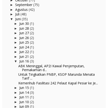
Oktober
(77)
►
September
(75)
►
Agustus
(42)
►
Juli
(48)
►
Juni
(35)
▼
Jun 30
(1)
►
Jun 28
(2)
►
Jun 27
(2)
►
Jun 26
(2)
►
Jun 25
(2)
►
Jun 24
(1)
►
Jun 22
(1)
►
Jun 21
(2)
►
Jun 16
(3)
▼
ABK Meninggal, AP2I Kawal Penjemputan,
Pemakaman d...
Untuk Tingkatkan PNBP, KSOP Marunda Menata
Tarif ...
Kemenhub Fasilitasi 242 Pelaut Kapal Pesiar ke Je...
Jun 15
(1)
►
Jun 14
(3)
►
Jun 11
(1)
►
Jun 10
(2)
►
Jun 09
(1)
►