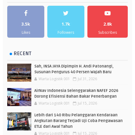
3.5k
1.7k
2.8k
Likes
Followers
Subscribes
RECENT
Sah, INSA JAYA Dipimpin H. Andi Patonangi,
Susunan Pengurus 40 Persen Wajah Baru
Warta Logistik 001
Jul 31, 2026
AirNav Indonesia Selenggarakan NAFEF 2026
Dorong Efisiensi Bahan Bakar Penerbangan
Warta Logistik 001
Jul 15, 2026
Lebih dari 140 Ribu Pelanggaran Kendaraan
Angkutan Barang Terjadi Uji Coba Pengawasan
ETLE dari Awal Tahun
Warta Logistik 001
Jul 15, 2026