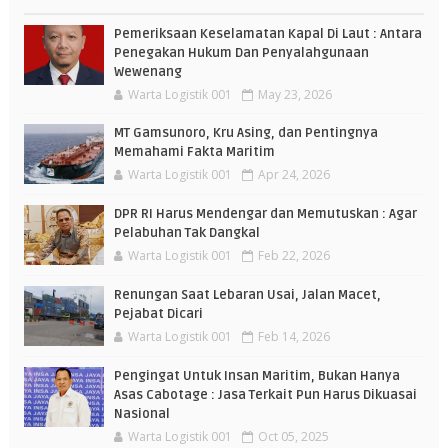
Pemeriksaan Keselamatan Kapal Di Laut : Antara
Penegakan Hukum Dan Penyalahgunaan
Wewenang
Warta Logistik 001
May 23, 2026
MT Gamsunoro, Kru Asing, dan Pentingnya
Memahami Fakta Maritim
Warta Logistik 001
Apr 24, 2026
DPR RI Harus Mendengar dan Memutuskan : Agar
Pelabuhan Tak Dangkal
Warta Logistik 001
Feb 22, 2026
Renungan Saat Lebaran Usai, Jalan Macet,
Pejabat Dicari
Warta Logistik 001
Feb 14, 2026
Pengingat Untuk Insan Maritim, Bukan Hanya
Asas Cabotage : Jasa Terkait Pun Harus Dikuasai
Nasional
Warta Logistik 001
Oct 05, 2025