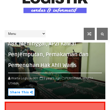
ABK Meninggal, AP2I Kawal
Penjemputan, Pemakaman dan
Pemenuhan Hak Ahli Waris
Warta Logistik 001
5 years ago
PERISTIWA,
WARTA
UTAMA,
Share This