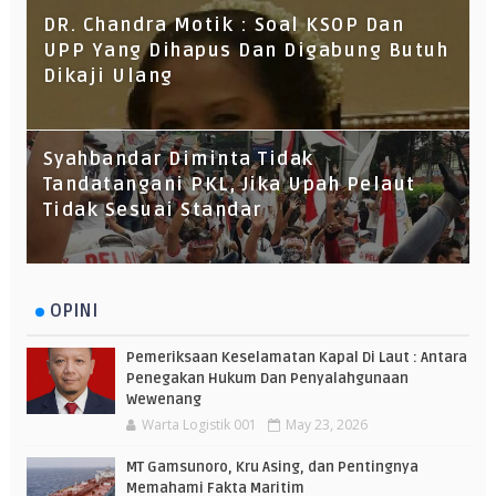
DR. Chandra Motik : Soal KSOP Dan
UPP Yang Dihapus Dan Digabung Butuh
Dikaji Ulang
Syahbandar Diminta Tidak
Tandatangani PKL, Jika Upah Pelaut
Tidak Sesuai Standar
OPINI
Pemeriksaan Keselamatan Kapal Di Laut : Antara
Penegakan Hukum Dan Penyalahgunaan
Wewenang
Warta Logistik 001
May 23, 2026
MT Gamsunoro, Kru Asing, dan Pentingnya
Memahami Fakta Maritim