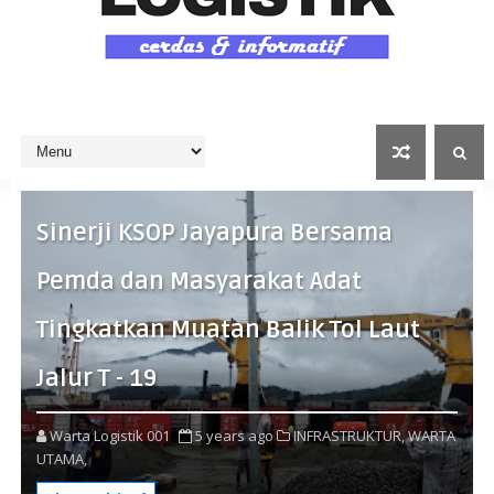
Sinerji KSOP Jayapura Bersama
Pemda dan Masyarakat Adat
Tingkatkan Muatan Balik Tol Laut
Jalur T - 19
Warta Logistik 001
5 years ago
INFRASTRUKTUR,
WARTA
UTAMA,