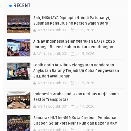
RECENT
Sah, INSA JAYA Dipimpin H. Andi Patonangi,
Susunan Pengurus 40 Persen Wajah Baru
Warta Logistik 001
Jul 31, 2026
AirNav Indonesia Selenggarakan NAFEF 2026
Dorong Efisiensi Bahan Bakar Penerbangan
Warta Logistik 001
Jul 15, 2026
Lebih dari 140 Ribu Pelanggaran Kendaraan
Angkutan Barang Terjadi Uji Coba Pengawasan
ETLE dari Awal Tahun
Warta Logistik 001
Jul 15, 2026
Indonesia-Arab Saudi Akan Perluas Kerja Sama
Sektor Transportasi
Warta Logistik 001
Jul 14, 2026
Semarak HUT ke-599 Kota Cirebon, Pelabuhan
Cirebon Gelar Port Night Run dan Bazar UMKM
Warta Logistik 001
Jul 12, 2026