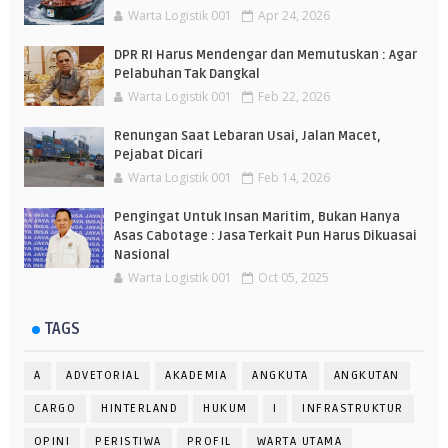
Warta Logistik 001
Apr 24, 2026
DPR RI Harus Mendengar dan Memutuskan : Agar
Pelabuhan Tak Dangkal
Warta Logistik 001
Feb 22, 2026
Renungan Saat Lebaran Usai, Jalan Macet,
Pejabat Dicari
Warta Logistik 001
Feb 14, 2026
Pengingat Untuk Insan Maritim, Bukan Hanya
Asas Cabotage : Jasa Terkait Pun Harus Dikuasai
Nasional
Warta Logistik 001
Oct 05, 2025
TAGS
A
ADVETORIAL
AKADEMIA
ANGKUTA
ANGKUTAN
CARGO
HINTERLAND
HUKUM
I
INFRASTRUKTUR
OPINI
PERISTIWA
PROFIL
WARTA UTAMA