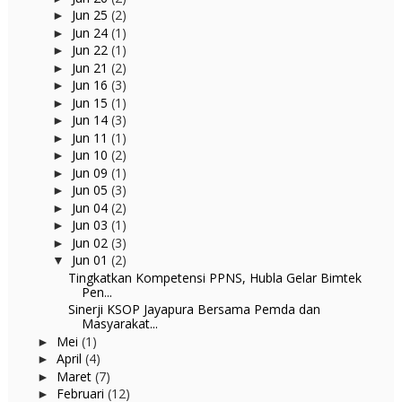
Jun 25
(2)
►
Jun 24
(1)
►
Jun 22
(1)
►
Jun 21
(2)
►
Jun 16
(3)
►
Jun 15
(1)
►
Jun 14
(3)
►
Jun 11
(1)
►
Jun 10
(2)
►
Jun 09
(1)
►
Jun 05
(3)
►
Jun 04
(2)
►
Jun 03
(1)
►
Jun 02
(3)
►
Jun 01
(2)
▼
Tingkatkan Kompetensi PPNS, Hubla Gelar Bimtek
Pen...
Sinerji KSOP Jayapura Bersama Pemda dan
Masyarakat...
Mei
(1)
►
April
(4)
►
Maret
(7)
►
Februari
(12)
►