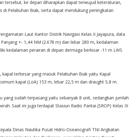
 tersebut, ke depan diharapkan dapat terwujud keteraturan,
as di Pelabuhan Biak, serta dapat mendukung peningkatan
Pengamatan Laut Kantor Distrik Navigasi Kelas II Jayapura, data
ki Panjang +- 1,44 NM (2.678 m) dan lebar 280 m, kedalaman
iliki kedalaman perairan di depan dermaga berkisar -11 m LWS
), kapal terbesar yang masuk Pelabuhan Biak yaitu Kapal
mum kapal (LoA) 153 m, lebar 22,5 m dan draught 5,8 m.
au yang sudah terpasang yaitu sebanyak 8 unit, sedangkan jumlah
ah. Saat ini juga terdapat Stasiun Radio Pantai (SROP) Kelas III
 Kepala Dinas Nautika Pusat Hidro-Oseanografi TNI Angkatan