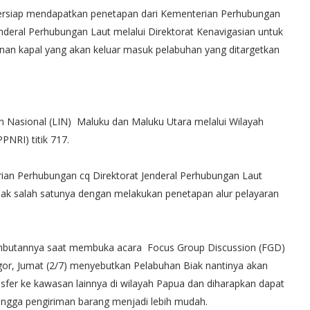
bersiap mendapatkan penetapan dari Kementerian Perhubungan
Jenderal Perhubungan Laut melalui Direktorat Kenavigasian untuk
an kapal yang akan keluar masuk pelabuhan yang ditargetkan
n Nasional (LIN) Maluku dan Maluku Utara melalui Wilayah
NRI) titik 717.
an Perhubungan cq Direktorat Jenderal Perhubungan Laut
iak salah satunya dengan melakukan penetapan alur pelayaran
ambutannya saat membuka acara Focus Group Discussion (FGD)
gor, Jumat (2/7) menyebutkan Pelabuhan Biak nantinya akan
ansfer ke kawasan lainnya di wilayah Papua dan diharapkan dapat
ehingga pengiriman barang menjadi lebih mudah.