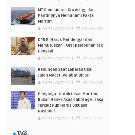
MT Gamsunoro, Kru Asing, dan
Pentingnya Memahami Fakta
Maritim
Warta Logistik 001
Apr 24, 2026
DPR RI Harus Mendengar dan
Memutuskan : Agar Pelabuhan Tak
Dangkal
Warta Logistik 001
Feb 22, 2026
Renungan Saat Lebaran Usai,
Jalan Macet, Pejabat Dicari
Warta Logistik 001
Feb 14, 2026
Pengingat Untuk Insan Maritim,
Bukan Hanya Asas Cabotage : Jasa
Terkait Pun Harus Dikuasai
Nasional
Warta Logistik 001
Oct 05, 2025
TAGS