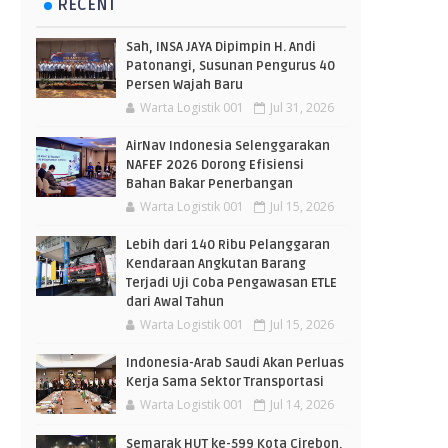
RECENT
Sah, INSA JAYA Dipimpin H. Andi
Patonangi, Susunan Pengurus 40
Persen Wajah Baru
Warta Logistik 001
Jul 31, 2026
AirNav Indonesia Selenggarakan
NAFEF 2026 Dorong Efisiensi
Bahan Bakar Penerbangan
Warta Logistik 001
Jul 15, 2026
Lebih dari 140 Ribu Pelanggaran
Kendaraan Angkutan Barang
Terjadi Uji Coba Pengawasan ETLE
dari Awal Tahun
Warta Logistik 001
Jul 15, 2026
Indonesia-Arab Saudi Akan Perluas
Kerja Sama Sektor Transportasi
Warta Logistik 001
Jul 14, 2026
Semarak HUT ke-599 Kota Cirebon,