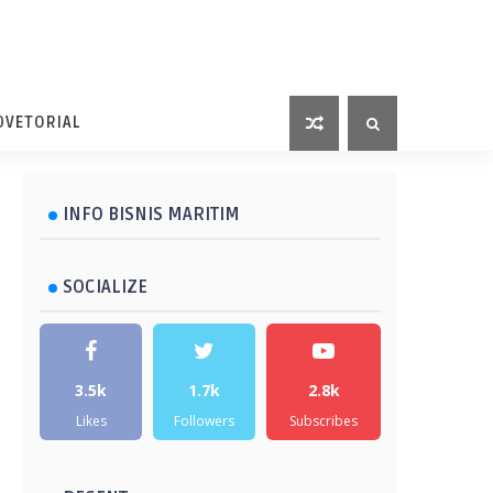
DVETORIAL
INFO BISNIS MARITIM
SOCIALIZE
3.5k
1.7k
2.8k
Likes
Followers
Subscribes