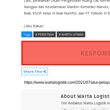
Laut, perwakilan Ditjen Pengelolaan Ruang Lait Kemen
Navigasi dan Keselamatan Maritim Kemenko Marves, p
Biak, KSOP Kelas III Biak Numfor, dan PT Pelindo IV B
( Abu Bakar)
Tags
# PERISTIWA
# WARTA UTAMA
RESPONS
Share This
About Warta Logist
Tim Redaktur Warta Logistik me