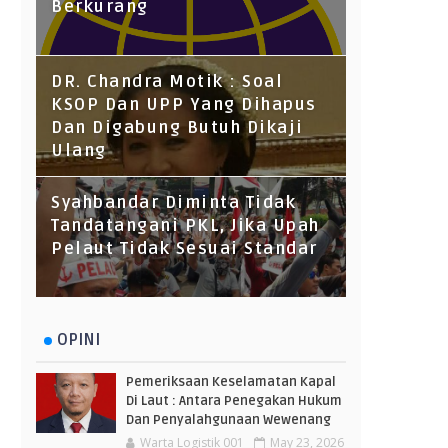
Berkurang
DR. Chandra Motik : Soal
KSOP Dan UPP Yang Dihapus
Dan Digabung Butuh Dikaji
Ulang
Syahbandar Diminta Tidak
Tandatangani PKL, Jika Upah
Pelaut Tidak Sesuai Standar
OPINI
Pemeriksaan Keselamatan Kapal
Di Laut : Antara Penegakan Hukum
Dan Penyalahgunaan Wewenang
Warta Logistik 001
May 23, 2026