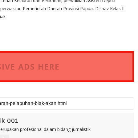
terian Kelautan dan Perikanan, perwakilan Asisten Deputi
erwakilan Pemerintah Daerah Provinsi Papua, Disnav Kelas II
iak.
IVE ADS HERE
ik 001
rupakan profesional dalam bidang jurnalistik.