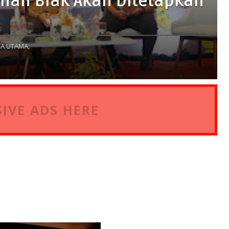
uhan Biak Akan Ditetapkan
A UTAMA,
IVE ADS HERE