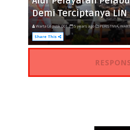
Alur Pelayaran Pelab
Demi Terciptanya LIN
Warta Logistik 001
5 years ago
PERISTIWA,
WART
Share This
RESPONS