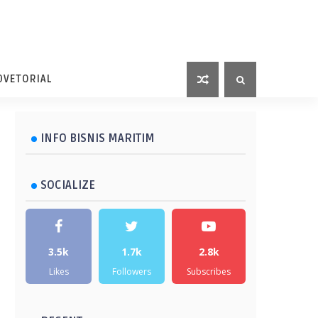
DVETORIAL
INFO BISNIS MARITIM
SOCIALIZE
3.5k
1.7k
2.8k
Likes
Followers
Subscribes