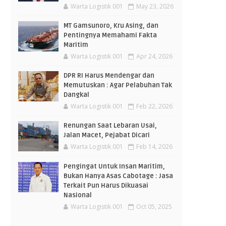
Warta Logistik 001
May 23, 2026
MT Gamsunoro, Kru Asing, dan
Pentingnya Memahami Fakta
Maritim
Warta Logistik 001
Apr 24, 2026
DPR RI Harus Mendengar dan
Memutuskan : Agar Pelabuhan Tak
Dangkal
Warta Logistik 001
Feb 22, 2026
Renungan Saat Lebaran Usai,
Jalan Macet, Pejabat Dicari
Warta Logistik 001
Feb 14, 2026
Pengingat Untuk Insan Maritim,
Bukan Hanya Asas Cabotage : Jasa
Terkait Pun Harus Dikuasai
Nasional
Warta Logistik 001
Oct 05, 2025