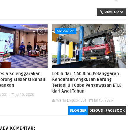
View More
ANGKUTAN
nesia Selenggarakan
Lebih dari 140 Ribu Pelanggaran
orong Efisiensi Bahan
Kendaraan Angkutan Barang
rbangan
Terjadi Uji Coba Pengawasan ETLE
dari Awal Tahun
k 001
Jul 15, 2026
Warta Logistik 001
Jul 15, 2026
BLOGGER
DISQUS
FACEBOOK
 ADA KOMENTAR: