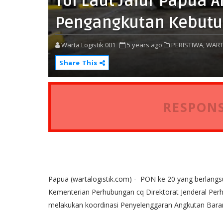
Tol Laut Jalur Papua
Pengangkutan Kebutu
Warta Logistik 001
5 years ago
PERISTIWA,
WART
Share This
RESPONS
Papua (wartalogistik.com) - PON ke 20 yang berlangs
Kementerian Perhubungan cq Direktorat Jenderal Perh
melakukan koordinasi Penyelenggaran Angkutan Barang