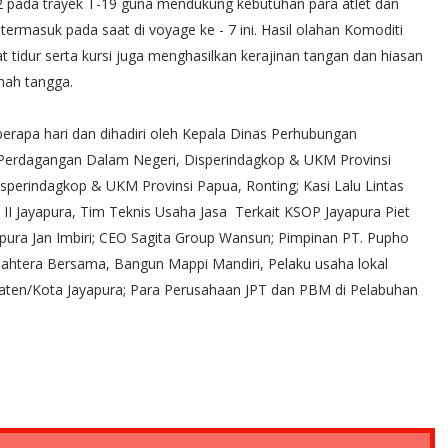
pada trayek T-19 guna mendukung kebutuhan para atlet dan
ermasuk pada saat di voyage ke - 7 ini. Hasil olahan Komoditi
pat tidur serta kursi juga menghasilkan kerajinan tangan dan hiasan
mah tangga.
berapa hari dan dihadiri oleh Kepala Dinas Perhubungan
 Perdagangan Dalam Negeri, Disperindagkop & UKM Provinsi
sperindagkop & UKM Provinsi Papua, Ronting; Kasi Lalu Lintas
I Jayapura, Tim Teknis Usaha Jasa Terkait KSOP Jayapura Piet
ura Jan Imbiri; CEO Sagita Group Wansun; Pimpinan PT. Pupho
jahtera Bersama, Bangun Mappi Mandiri, Pelaku usaha lokal
upaten/Kota Jayapura; Para Perusahaan JPT dan PBM di Pelabuhan