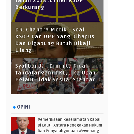
Tahun 2018 Jumlah KSOP
Berkurang
DR. Chandra Motik : Soal
KSOP Dan UPP Yang Dihapus
Dan Digabung Butuh Dikaji
Ulang
Syahbandar Diminta Tidak
Tandatangani PKL, Jika Upah
Pelaut Tidak Sesuai Standar
OPINI
Pemeriksaan Keselamatan Kapal
Di Laut : Antara Penegakan Hukum
Dan Penyalahgunaan Wewenang