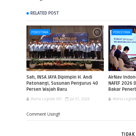
RELATED POST
PERISTIWA
PERISTIWA
Sah, INSA JAYA Dipimpin H. Andi
AirNav Indo
Patonangi, Susunan Pengurus 40
NAFEF 2026 D
Persen Wajah Baru
Bakar Pene
Warta Logistik 001
Jul 31, 2026
Warta Logisti
Comment Using!!
TIDAK