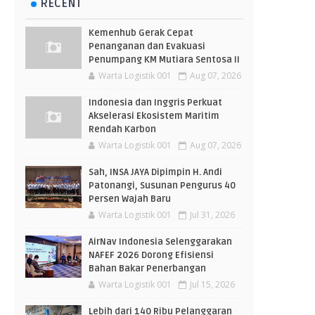
RECENT
Kemenhub Gerak Cepat
Penanganan dan Evakuasi
Penumpang KM Mutiara Sentosa II
Warta Logistik 001
Aug 07, 2026
Indonesia dan Inggris Perkuat
Akselerasi Ekosistem Maritim
Rendah Karbon
Warta Logistik 001
Aug 07, 2026
Sah, INSA JAYA Dipimpin H. Andi
Patonangi, Susunan Pengurus 40
Persen Wajah Baru
Warta Logistik 001
Jul 31, 2026
AirNav Indonesia Selenggarakan
NAFEF 2026 Dorong Efisiensi
Bahan Bakar Penerbangan
Warta Logistik 001
Jul 15, 2026
Lebih dari 140 Ribu Pelanggaran