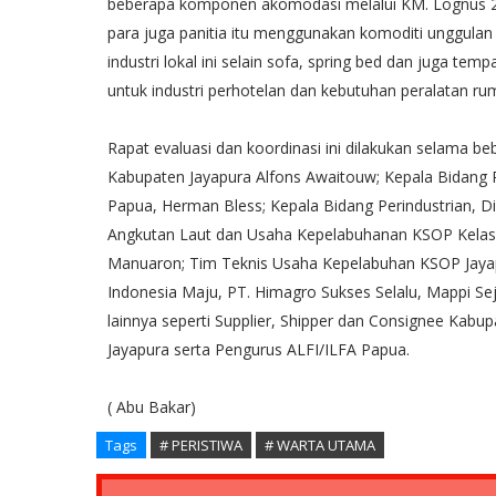
beberapa komponen akomodasi melalui KM. Lognus 2 
para juga panitia itu menggunakan komoditi unggulan t
industri lokal ini selain sofa, spring bed dan juga tem
untuk industri perhotelan dan kebutuhan peralatan ru
Rapat evaluasi dan koordinasi ini dilakukan selama be
Kabupaten Jayapura Alfons Awaitouw; Kepala Bidang
Papua, Herman Bless; Kepala Bidang Perindustrian, Di
Angkutan Laut dan Usaha Kepelabuhanan KSOP Kelas I
Manuaron; Tim Teknis Usaha Kepelabuhan KSOP Jayap
Indonesia Maju, PT. Himagro Sukses Selalu, Mappi Se
lainnya seperti Supplier, Shipper dan Consignee Kab
Jayapura serta Pengurus ALFI/ILFA Papua.
( Abu Bakar)
Tags
# PERISTIWA
# WARTA UTAMA