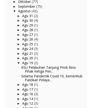
Oktober
(77)
►
September
(75)
►
Agustus
(42)
▼
Agu 31
(2)
►
Agu 30
(4)
►
Agu 29
(1)
►
Agu 28
(1)
►
Agu 27
(1)
►
Agu 26
(4)
►
Agu 25
(1)
►
Agu 24
(3)
►
Agu 21
(2)
►
Agu 20
(1)
►
Agu 19
(2)
▼
KSU Pelabuhan Tanjung Priok Bina
Pihak Ketiga Pen...
Selama Pandemik Covid 19, Kemenhub
Pastikan Pelaya...
Agu 18
(1)
►
Agu 17
(1)
►
Agu 16
(3)
►
Agu 14
(1)
►
Agu 12
(3)
►