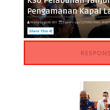
KSU Pelabuhan Tanjun
Pengamanan Kapal L
Warta Logistik 001
5 years ago
PERISTIWA,
WART
Share This
RESPONS