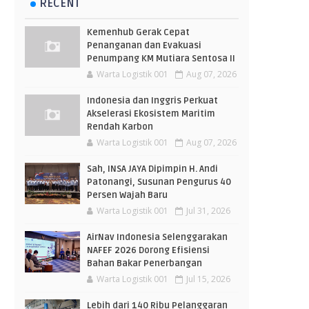
RECENT
Kemenhub Gerak Cepat
Penanganan dan Evakuasi
Penumpang KM Mutiara Sentosa II
Warta Logistik 001
Aug 07, 2026
Indonesia dan Inggris Perkuat
Akselerasi Ekosistem Maritim
Rendah Karbon
Warta Logistik 001
Aug 07, 2026
Sah, INSA JAYA Dipimpin H. Andi
Patonangi, Susunan Pengurus 40
Persen Wajah Baru
Warta Logistik 001
Jul 31, 2026
AirNav Indonesia Selenggarakan
NAFEF 2026 Dorong Efisiensi
Bahan Bakar Penerbangan
Warta Logistik 001
Jul 15, 2026
Lebih dari 140 Ribu Pelanggaran