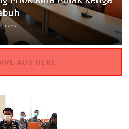
g Priok Bina Pihak Ketiga
abuh
A UTAMA,
IVE ADS HERE