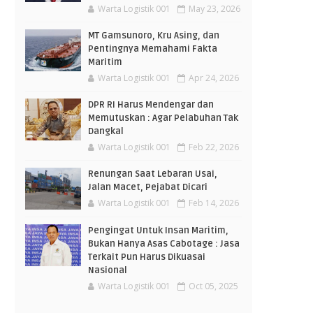
Warta Logistik 001
May 23, 2026
MT Gamsunoro, Kru Asing, dan
Pentingnya Memahami Fakta
Maritim
Warta Logistik 001
Apr 24, 2026
DPR RI Harus Mendengar dan
Memutuskan : Agar Pelabuhan Tak
Dangkal
Warta Logistik 001
Feb 22, 2026
Renungan Saat Lebaran Usai,
Jalan Macet, Pejabat Dicari
Warta Logistik 001
Feb 14, 2026
Pengingat Untuk Insan Maritim,
Bukan Hanya Asas Cabotage : Jasa
Terkait Pun Harus Dikuasai
Nasional
Warta Logistik 001
Oct 05, 2025