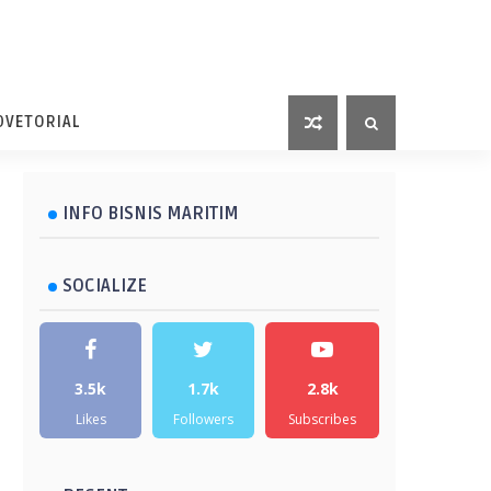
DVETORIAL
INFO BISNIS MARITIM
SOCIALIZE
3.5k
1.7k
2.8k
Likes
Followers
Subscribes