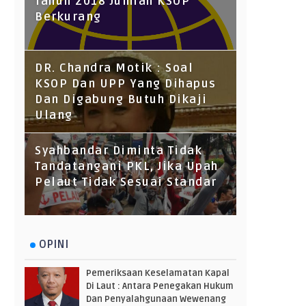
Tahun 2018 Jumlah KSOP
Berkurang
DR. Chandra Motik : Soal
KSOP Dan UPP Yang Dihapus
Dan Digabung Butuh Dikaji
Ulang
Syahbandar Diminta Tidak
Tandatangani PKL, Jika Upah
Pelaut Tidak Sesuai Standar
OPINI
Pemeriksaan Keselamatan Kapal
Di Laut : Antara Penegakan Hukum
Dan Penyalahgunaan Wewenang