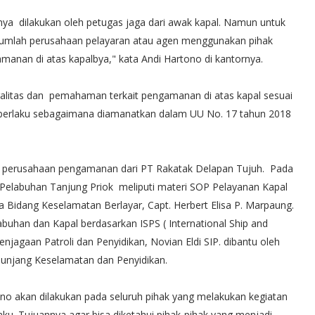
ya dilakukan oleh petugas jaga dari awak kapal. Namun untuk
ejumlah perusahaan pelayaran atau agen menggunakan pihak
anan di atas kapalbya," kata Andi Hartono di kantornya.
egalitas dan pemahaman terkait pengamanan di atas kapal sesuai
erlaku sebagaimana diamanatkan dalam UU No. 17 tahun 2018
a perusahaan pengamanan dari PT Rakatak Delapan Tujuh. Pada
Pelabuhan Tanjung Priok meliputi materi SOP Pelayanan Kapal
Bidang Keselamatan Berlayar, Capt. Herbert Elisa P. Marpaung.
buhan dan Kapal berdasarkan ISPS ( International Ship and
enjagaan Patroli dan Penyidikan, Novian Eldi SIP. dibantu oleh
unjang Keselamatan dan Penyidikan.
no akan dilakukan pada seluruh pihak yang melakukan kegiatan
u. Tujuannya agar bisa diketahui pihak-pihak yang menjadi