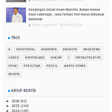
Pengingat Untuk Insan Maritim, Bukan Hanya
Asas Cabotage : Jasa Terkait Pun Harus Dikuasai
Nasional
Warta Logistik 001
Oct 05, 2025
TAGS
A
ADVETORIAL
AKADEMIA
ANGKUTA
ANGKUTAN
CARGO
HINTERLAND
HUKUM
I
INFRASTRUKTUR
OPINI
PERISTIWA
PROFIL
WARTA UTAMA
WISATA
ARSIP BERITA
2026
(82)
►
2025
(244)
►
2024
(249)
►