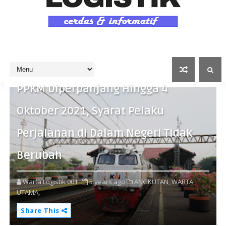
PPKM Diperpanjang Hingga 4
Oktober 2021, Syarat Pelaku
Perjalanan di Dalam Negeri Tidak
Berubah
Warta Logistik 001
5 years ago
ANGKUTAN,
WARTA
UTAMA,
Share This