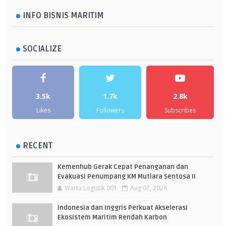
INFO BISNIS MARITIM
SOCIALIZE
3.5k
1.7k
2.8k
Likes
Followers
Subscribes
RECENT
Kemenhub Gerak Cepat Penanganan dan
Evakuasi Penumpang KM Mutiara Sentosa II
Warta Logistik 001
Aug 07, 2026
Indonesia dan Inggris Perkuat Akselerasi
Ekosistem Maritim Rendah Karbon