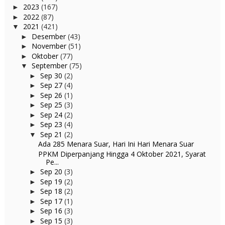
2023
(167)
►
2022
(87)
►
2021
(421)
▼
Desember
(43)
►
November
(51)
►
Oktober
(77)
►
September
(75)
▼
Sep 30
(2)
►
Sep 27
(4)
►
Sep 26
(1)
►
Sep 25
(3)
►
Sep 24
(2)
►
Sep 23
(4)
►
Sep 21
(2)
▼
Ada 285 Menara Suar, Hari Ini Hari Menara Suar
PPKM Diperpanjang Hingga 4 Oktober 2021, Syarat
Pe...
Sep 20
(3)
►
Sep 19
(2)
►
Sep 18
(2)
►
Sep 17
(1)
►
Sep 16
(3)
►
Sep 15
(3)
►