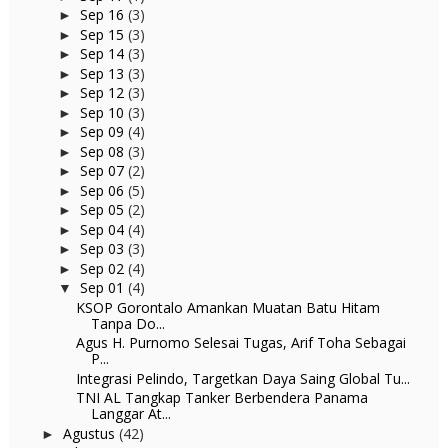
Sep 16
(3)
►
Sep 15
(3)
►
Sep 14
(3)
►
Sep 13
(3)
►
Sep 12
(3)
►
Sep 10
(3)
►
Sep 09
(4)
►
Sep 08
(3)
►
Sep 07
(2)
►
Sep 06
(5)
►
Sep 05
(2)
►
Sep 04
(4)
►
Sep 03
(3)
►
Sep 02
(4)
►
Sep 01
(4)
▼
KSOP Gorontalo Amankan Muatan Batu Hitam
Tanpa Do...
Agus H. Purnomo Selesai Tugas, Arif Toha Sebagai
P...
Integrasi Pelindo, Targetkan Daya Saing Global Tu...
TNI AL Tangkap Tanker Berbendera Panama
Langgar At...
Agustus
(42)
►