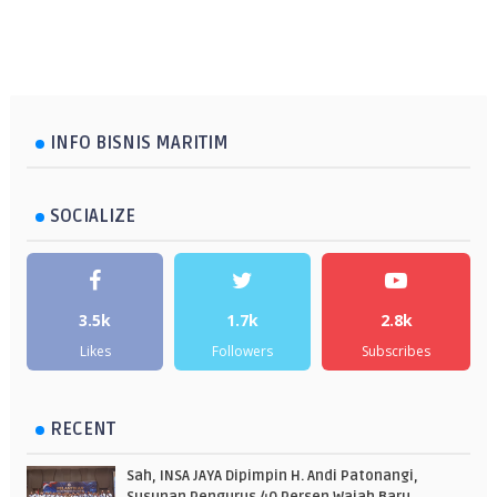
INFO BISNIS MARITIM
SOCIALIZE
3.5k
1.7k
2.8k
Likes
Followers
Subscribes
RECENT
Sah, INSA JAYA Dipimpin H. Andi Patonangi,
Susunan Pengurus 40 Persen Wajah Baru