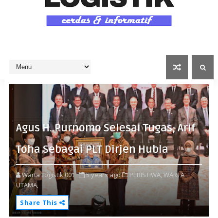
Agus H. Purnomo Selesai Tugas, Arif
Toha Sebagai PLT Dirjen Hubla
Warta Logistik 001
5 years ago
PERISTIWA,
WARTA
UTAMA,
Share This