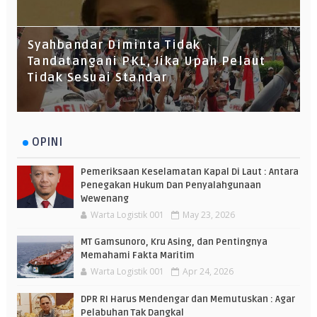
Syahbandar Diminta Tidak
Tandatangani PKL, Jika Upah Pelaut
Tidak Sesuai Standar
OPINI
Pemeriksaan Keselamatan Kapal Di Laut : Antara
Penegakan Hukum Dan Penyalahgunaan
Wewenang
Warta Logistik 001
May 23, 2026
MT Gamsunoro, Kru Asing, dan Pentingnya
Memahami Fakta Maritim
Warta Logistik 001
Apr 24, 2026
DPR RI Harus Mendengar dan Memutuskan : Agar
Pelabuhan Tak Dangkal