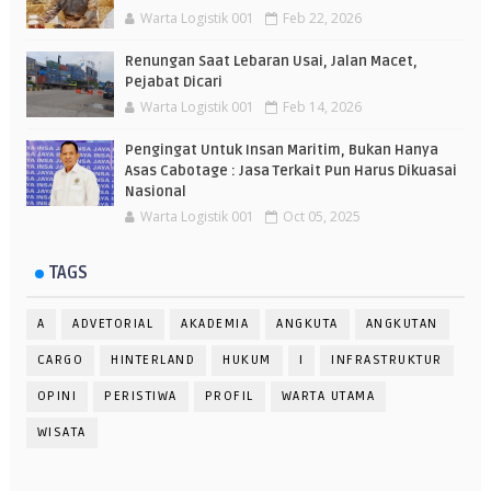
Warta Logistik 001
Feb 22, 2026
Renungan Saat Lebaran Usai, Jalan Macet,
Pejabat Dicari
Warta Logistik 001
Feb 14, 2026
Pengingat Untuk Insan Maritim, Bukan Hanya
Asas Cabotage : Jasa Terkait Pun Harus Dikuasai
Nasional
Warta Logistik 001
Oct 05, 2025
TAGS
A
ADVETORIAL
AKADEMIA
ANGKUTA
ANGKUTAN
CARGO
HINTERLAND
HUKUM
I
INFRASTRUKTUR
OPINI
PERISTIWA
PROFIL
WARTA UTAMA
WISATA