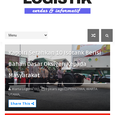
Kapolri Serahkan 10 Isotank Berisi
Bahan Dasar Oksigen Kepada
Masyarakat
Warta Logistik 001
5 years ago
PERISTIWA,
WARTA
UTAMA,
Share This