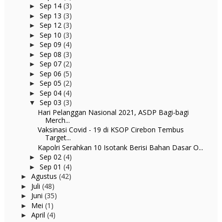
Sep 14
(3)
►
Sep 13
(3)
►
Sep 12
(3)
►
Sep 10
(3)
►
Sep 09
(4)
►
Sep 08
(3)
►
Sep 07
(2)
►
Sep 06
(5)
►
Sep 05
(2)
►
Sep 04
(4)
►
Sep 03
(3)
▼
Hari Pelanggan Nasional 2021, ASDP Bagi-bagi
Merch...
Vaksinasi Covid - 19 di KSOP Cirebon Tembus
Target...
Kapolri Serahkan 10 Isotank Berisi Bahan Dasar O...
Sep 02
(4)
►
Sep 01
(4)
►
Agustus
(42)
►
Juli
(48)
►
Juni
(35)
►
Mei
(1)
►
April
(4)
►