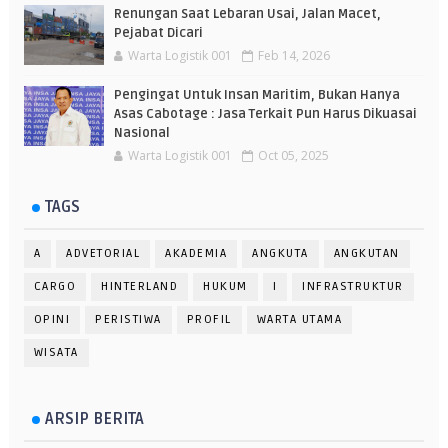
Renungan Saat Lebaran Usai, Jalan Macet,
Pejabat Dicari
Warta Logistik 001
Feb 14, 2026
Pengingat Untuk Insan Maritim, Bukan Hanya
Asas Cabotage : Jasa Terkait Pun Harus Dikuasai
Nasional
Warta Logistik 001
Oct 05, 2025
TAGS
A
ADVETORIAL
AKADEMIA
ANGKUTA
ANGKUTAN
CARGO
HINTERLAND
HUKUM
I
INFRASTRUKTUR
OPINI
PERISTIWA
PROFIL
WARTA UTAMA
WISATA
ARSIP BERITA