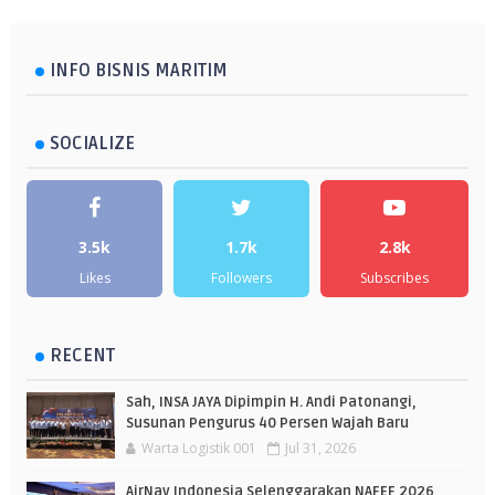
INFO BISNIS MARITIM
SOCIALIZE
3.5k
1.7k
2.8k
Likes
Followers
Subscribes
RECENT
Sah, INSA JAYA Dipimpin H. Andi Patonangi,
Susunan Pengurus 40 Persen Wajah Baru
Warta Logistik 001
Jul 31, 2026
AirNav Indonesia Selenggarakan NAFEF 2026