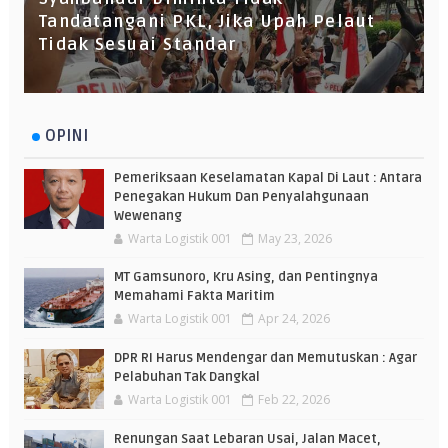
Tandatangani PKL, Jika Upah Pelaut
Tidak Sesuai Standar
OPINI
Pemeriksaan Keselamatan Kapal Di Laut : Antara
Penegakan Hukum Dan Penyalahgunaan
Wewenang
Warta Logistik 001
May 23, 2026
MT Gamsunoro, Kru Asing, dan Pentingnya
Memahami Fakta Maritim
Warta Logistik 001
Apr 24, 2026
DPR RI Harus Mendengar dan Memutuskan : Agar
Pelabuhan Tak Dangkal
Warta Logistik 001
Feb 22, 2026
Renungan Saat Lebaran Usai, Jalan Macet,