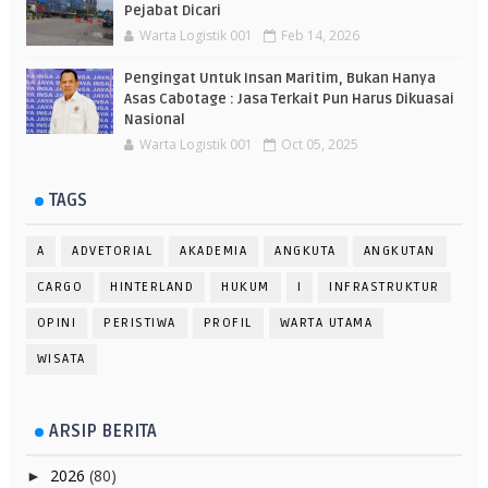
Pejabat Dicari
Warta Logistik 001
Feb 14, 2026
Pengingat Untuk Insan Maritim, Bukan Hanya
Asas Cabotage : Jasa Terkait Pun Harus Dikuasai
Nasional
Warta Logistik 001
Oct 05, 2025
TAGS
A
ADVETORIAL
AKADEMIA
ANGKUTA
ANGKUTAN
CARGO
HINTERLAND
HUKUM
I
INFRASTRUKTUR
OPINI
PERISTIWA
PROFIL
WARTA UTAMA
WISATA
ARSIP BERITA
2026
(80)
►