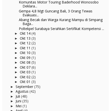
Komunitas Motor Touring Baderhood Wonosobo
Deklara...
Gempa 4,8 Mgt Guncang Bali, 3 Orang Tewas
Evakuasi...
Abang Becak dan Warga Kurang Mampu di Simpang
Baga...
Poltekpel Surabaya Serahkan Sertifikat Kompetensi ...
Okt 14
(4)
►
Okt 13
(3)
►
Okt 12
(2)
►
Okt 11
(1)
►
Okt 10
(3)
►
Okt 09
(1)
►
Okt 08
(5)
►
Okt 07
(6)
►
Okt 03
(1)
►
Okt 02
(2)
►
Okt 01
(3)
►
September
(75)
►
Agustus
(42)
►
Juli
(48)
►
Juni
(35)
►
Mei
(1)
►
April
(4)
►