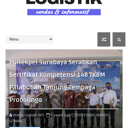
Poltekpel Surabaya Serahkan
Sertifikat Kompetensi 148 TKBM
Palabuhan Tanjung Tembaga
Probolingo
Warta Logistik 001
5 years ago
PERISTIWA,
WARTA
UTAMA,