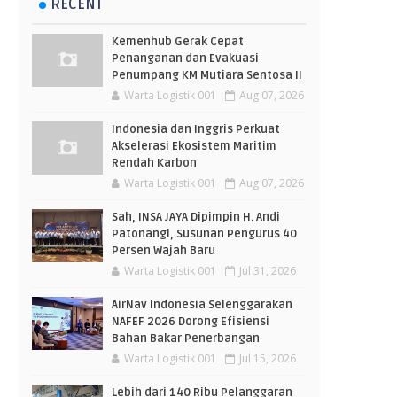
RECENT
Kemenhub Gerak Cepat
Penanganan dan Evakuasi
Penumpang KM Mutiara Sentosa II
Warta Logistik 001
Aug 07, 2026
Indonesia dan Inggris Perkuat
Akselerasi Ekosistem Maritim
Rendah Karbon
Warta Logistik 001
Aug 07, 2026
Sah, INSA JAYA Dipimpin H. Andi
Patonangi, Susunan Pengurus 40
Persen Wajah Baru
Warta Logistik 001
Jul 31, 2026
AirNav Indonesia Selenggarakan
NAFEF 2026 Dorong Efisiensi
Bahan Bakar Penerbangan
Warta Logistik 001
Jul 15, 2026
Lebih dari 140 Ribu Pelanggaran