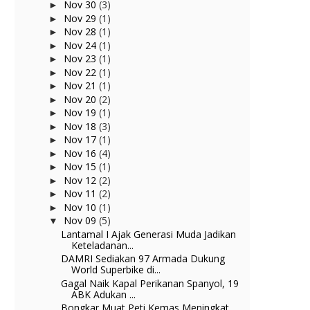
Nov 30
(3)
►
Nov 29
(1)
►
Nov 28
(1)
►
Nov 24
(1)
►
Nov 23
(1)
►
Nov 22
(1)
►
Nov 21
(1)
►
Nov 20
(2)
►
Nov 19
(1)
►
Nov 18
(3)
►
Nov 17
(1)
►
Nov 16
(4)
►
Nov 15
(1)
►
Nov 12
(2)
►
Nov 11
(2)
►
Nov 10
(1)
►
Nov 09
(5)
▼
Lantamal I Ajak Generasi Muda Jadikan
Keteladanan...
DAMRI Sediakan 97 Armada Dukung
World Superbike di...
Gagal Naik Kapal Perikanan Spanyol, 19
ABK Adukan ...
Bongkar Muat Peti Kemas Meningkat,