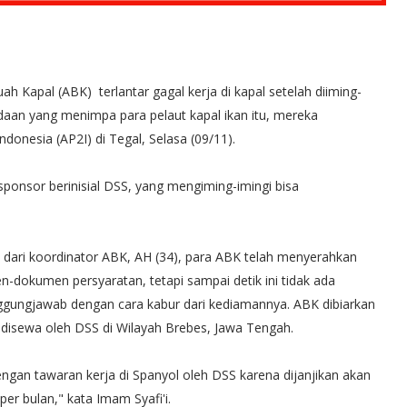
ah Kapal (ABK) terlantar gagal kerja di kapal setelah diiming-
adaan yang menimpa para pelaut kapal ikan itu, mereka
donesia (AP2I) di Tegal, Selasa (09/11).
ponsor berinisial DSS, yang mengiming-imingi bisa
dari koordinator ABK, AH (34), para ABK telah menyerahkan
-dokumen persyaratan, tetapi sampai detik ini tidak ada
ggungjawab dengan cara kabur dari kediamannya. ABK dibiarkan
disewa oleh DSS di Wilayah Brebes, Jawa Tengah.
gan tawaran kerja di Spanyol oleh DSS karena dijanjikan akan
er bulan," kata Imam Syafi'i.