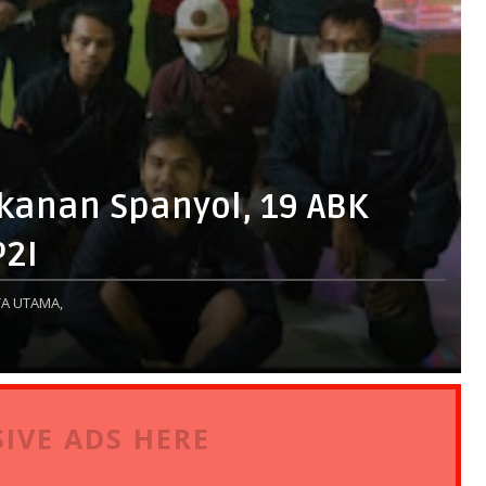
ikanan Spanyol, 19 ABK
P2I
A UTAMA,
IVE ADS HERE