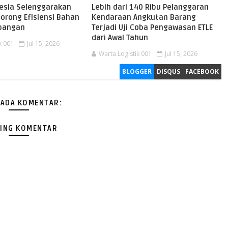
nesia Selenggarakan
Lebih dari 140 Ribu Pelanggaran
orong Efisiensi Bahan
Kendaraan Angkutan Barang
rbangan
Terjadi Uji Coba Pengawasan ETLE
dari Awal Tahun
k 001
Jul 15, 2026
Warta Logistik 001
Jul 15, 2026
BLOGGER
DISQUS
FACEBOOK
 ADA KOMENTAR:
ING KOMENTAR