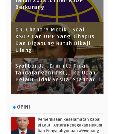
Tahun 2018 Jumlah KSOP
Berkurang
DR. Chandra Motik : Soal
KSOP Dan UPP Yang Dihapus
Dan Digabung Butuh Dikaji
Ulang
Syahbandar Diminta Tidak
Tandatangani PKL, Jika Upah
Pelaut Tidak Sesuai Standar
OPINI
Pemeriksaan Keselamatan Kapal
Di Laut : Antara Penegakan Hukum
Dan Penyalahgunaan Wewenang