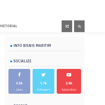
DVETORIAL
INFO BISNIS MARITIM
SOCIALIZE
3.5k
1.7k
2.8k
Likes
Followers
Subscribes