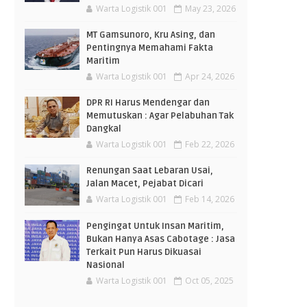
Warta Logistik 001
May 23, 2026
MT Gamsunoro, Kru Asing, dan
Pentingnya Memahami Fakta
Maritim
Warta Logistik 001
Apr 24, 2026
DPR RI Harus Mendengar dan
Memutuskan : Agar Pelabuhan Tak
Dangkal
Warta Logistik 001
Feb 22, 2026
Renungan Saat Lebaran Usai,
Jalan Macet, Pejabat Dicari
Warta Logistik 001
Feb 14, 2026
Pengingat Untuk Insan Maritim,
Bukan Hanya Asas Cabotage : Jasa
Terkait Pun Harus Dikuasai
Nasional
Warta Logistik 001
Oct 05, 2025