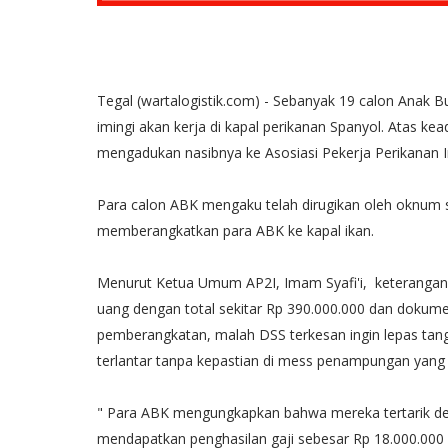
Tegal (wartalogistik.com) - Sebanyak 19 calon Anak Bu
imingi akan kerja di kapal perikanan Spanyol. Atas ke
mengadukan nasibnya ke Asosiasi Pekerja Perikanan In
Para calon ABK mengaku telah dirugikan oleh oknum s
memberangkatkan para ABK ke kapal ikan.
Menurut Ketua Umum AP2I, Imam Syafi'i, keterangan 
uang dengan total sekitar Rp 390.000.000 dan dokumen
pemberangkatan, malah DSS terkesan ingin lepas tan
terlantar tanpa kepastian di mess penampungan yang 
" Para ABK mengungkapkan bahwa mereka tertarik den
mendapatkan penghasilan gaji sebesar Rp 18.000.000 p