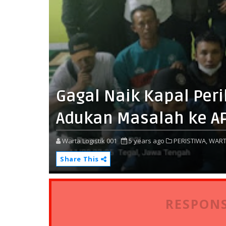
Gagal Naik Kapal Per
Adukan Masalah ke A
Warta Logistik 001
5 years ago
PERISTIWA,
WART
Share This
RESPONS