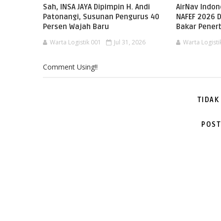
Sah, INSA JAYA Dipimpin H. Andi
AirNav Indo
Patonangi, Susunan Pengurus 40
NAFEF 2026 D
Persen Wajah Baru
Bakar Pene
Warta Logistik 001
Jul 31, 2026
Warta Logisti
Comment Using!!
TIDAK
POST