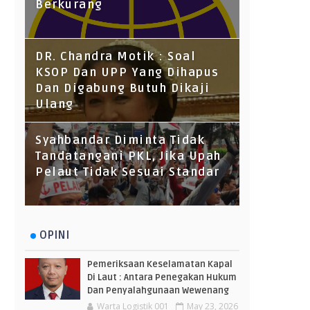
Berkurang
DR. Chandra Motik : Soal
KSOP Dan UPP Yang Dihapus
Dan Digabung Butuh Dikaji
Ulang
Syahbandar Diminta Tidak
Tandatangani PKL, Jika Upah
Pelaut Tidak Sesuai Standar
OPINI
Pemeriksaan Keselamatan Kapal
Di Laut : Antara Penegakan Hukum
Dan Penyalahgunaan Wewenang
Warta Logistik 001
May 23, 2026