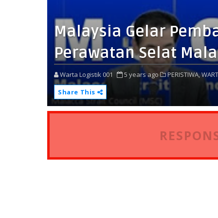
Malaysia Gelar Pemb
Perawatan Selat Mala
Warta Logistik 001
5 years ago
PERISTIWA,
WART
Share This
RESPONS