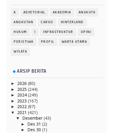
A
ADVETORIAL
AKADEMIA
ANGKUTA
ANGKUTAN
CARGO
HINTERLAND
HUKUM
I
INFRASTRUKTUR
OPINI
PERISTIWA
PROFIL
WARTA UTAMA
WISATA
ARSIP BERITA
2026
(80)
►
2025
(244)
►
2024
(249)
►
2023
(167)
►
2022
(87)
►
2021
(421)
▼
Desember
(43)
▼
Des 31
(2)
►
Des 30
(1)
►