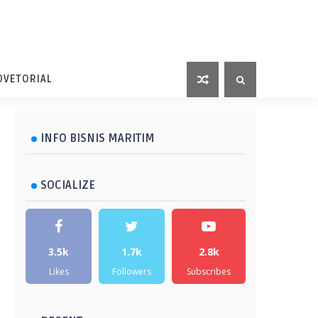
DVETORIAL
INFO BISNIS MARITIM
SOCIALIZE
3.5k
1.7k
2.8k
Likes
Followers
Subscribes