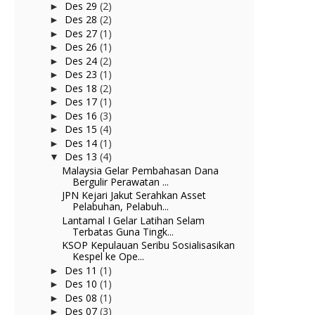
Des 29
(2)
►
Des 28
(2)
►
Des 27
(1)
►
Des 26
(1)
►
Des 24
(2)
►
Des 23
(1)
►
Des 18
(2)
►
Des 17
(1)
►
Des 16
(3)
►
Des 15
(4)
►
Des 14
(1)
►
Des 13
(4)
▼
Malaysia Gelar Pembahasan Dana
Bergulir Perawatan ...
JPN Kejari Jakut Serahkan Asset
Pelabuhan, Pelabuh...
Lantamal I Gelar Latihan Selam
Terbatas Guna Tingk...
KSOP Kepulauan Seribu Sosialisasikan
Kespel ke Ope...
Des 11
(1)
►
Des 10
(1)
►
Des 08
(1)
►
Des 07
(3)
►