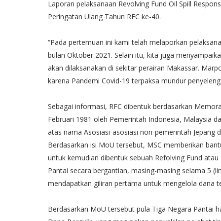
Laporan pelaksanaan Revolving Fund Oil Spill Respons
Peringatan Ulang Tahun RFC ke-40.
“Pada pertemuan ini kami telah melaporkan pelaksanaa
bulan Oktober 2021. Selain itu, kita juga menyampai
akan dilaksanakan di sekitar perairan Makassar. Marp
karena Pandemi Covid-19 terpaksa mundur penyelengg
Sebagai informasi, RFC dibentuk berdasarkan Memora
Februari 1981 oleh Pemerintah Indonesia, Malaysia da
atas nama Asosiasi-asosiasi non-pemerintah Jepang di
Berdasarkan isi MoU tersebut, MSC memberikan bantu
untuk kemudian dibentuk sebuah Refolving Fund atau D
Pantai secara bergantian, masing-masing selama 5 (li
mendapatkan giliran pertama untuk mengelola dana te
Berdasarkan MoU tersebut pula Tiga Negara Pantai 