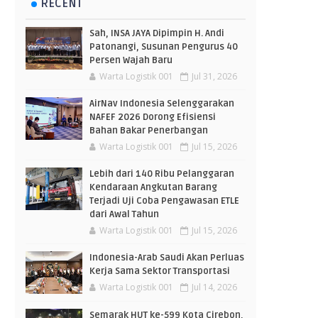
RECENT
Sah, INSA JAYA Dipimpin H. Andi
Patonangi, Susunan Pengurus 40
Persen Wajah Baru
Warta Logistik 001
Jul 31, 2026
AirNav Indonesia Selenggarakan
NAFEF 2026 Dorong Efisiensi
Bahan Bakar Penerbangan
Warta Logistik 001
Jul 15, 2026
Lebih dari 140 Ribu Pelanggaran
Kendaraan Angkutan Barang
Terjadi Uji Coba Pengawasan ETLE
dari Awal Tahun
Warta Logistik 001
Jul 15, 2026
Indonesia-Arab Saudi Akan Perluas
Kerja Sama Sektor Transportasi
Warta Logistik 001
Jul 14, 2026
Semarak HUT ke-599 Kota Cirebon,