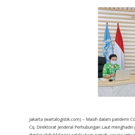
Jakarta (wartalogistik.com) – Masih dalam pandemi C
Cq. Direktorat Jenderal Perhubungan Laut menghadir
digelar oleh Malaysia selaku tuan rumah, secara virtua