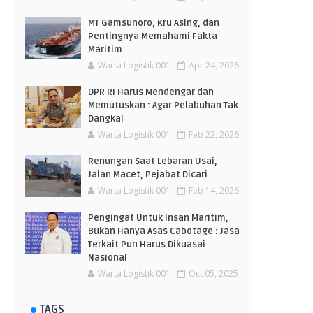
MT Gamsunoro, Kru Asing, dan
Pentingnya Memahami Fakta
Maritim
Warta Logistik 001
Apr 24, 2026
DPR RI Harus Mendengar dan
Memutuskan : Agar Pelabuhan Tak
Dangkal
Warta Logistik 001
Feb 22, 2026
Renungan Saat Lebaran Usai,
Jalan Macet, Pejabat Dicari
Warta Logistik 001
Feb 14, 2026
Pengingat Untuk Insan Maritim,
Bukan Hanya Asas Cabotage : Jasa
Terkait Pun Harus Dikuasai
Nasional
Warta Logistik 001
Oct 05, 2025
TAGS