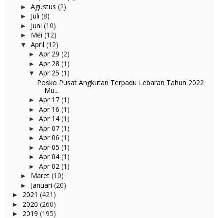
Agustus
(2)
►
Juli
(8)
►
Juni
(10)
►
Mei
(12)
►
April
(12)
▼
Apr 29
(2)
►
Apr 28
(1)
►
Apr 25
(1)
▼
Posko Pusat Angkutan Terpadu Lebaran Tahun 2022
Mu...
Apr 17
(1)
►
Apr 16
(1)
►
Apr 14
(1)
►
Apr 07
(1)
►
Apr 06
(1)
►
Apr 05
(1)
►
Apr 04
(1)
►
Apr 02
(1)
►
Maret
(10)
►
Januari
(20)
►
2021
(421)
►
2020
(260)
►
2019
(195)
►