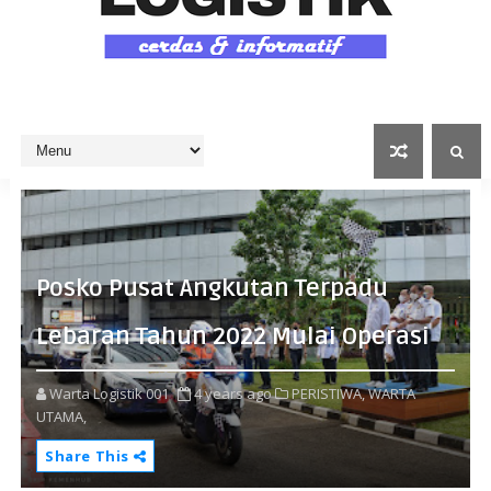
Posko Pusat Angkutan Terpadu
Lebaran Tahun 2022 Mulai Operasi
Warta Logistik 001
4 years ago
PERISTIWA,
WARTA
UTAMA,
Share This