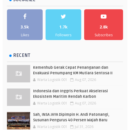
3.5k
1.7k
2.8k
Likes
Followers
Subscribes
RECENT
Kemenhub Gerak Cepat Penanganan dan
Evakuasi Penumpang KM Mutiara Sentosa II
Warta Logistik 001
Aug 07, 2026
Indonesia dan Inggris Perkuat Akselerasi
Ekosistem Maritim Rendah Karbon
Warta Logistik 001
Aug 07, 2026
Sah, INSA JAYA Dipimpin H. Andi Patonangi,
Susunan Pengurus 40 Persen Wajah Baru
Warta Logistik 001
Jul 31, 2026