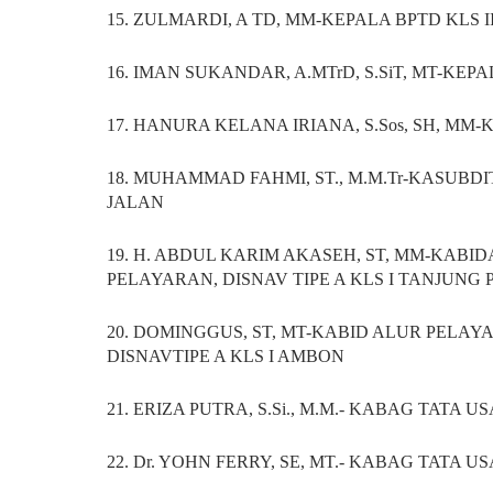
15. ZULMARDI, A TD, MM-KEPALA BPTD KLS 
16. IMAN SUKANDAR, A.MTrD, S.SiT, MT-KEPA
17. HANURA KELANA IRIANA, S.Sos, SH, MM-
18. MUHAMMAD FAHMI, ST., M.M.Tr-KASU
JALAN
19. H. ABDUL KARIM AKASEH, ST, MM-KAB
PELAYARAN, DISNAV TIPE A KLS I TANJUNG
20. DOMINGGUS, ST, MT-KABID ALUR PELA
DISNAVTIPE A KLS I AMBON
21. ERIZA PUTRA, S.Si., M.M.- KABAG TATA U
22. Dr. YOHN FERRY, SE, MT.- KABAG TATA 