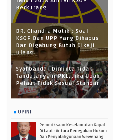
Tahun 2018 Jumlah KSOP
Berkurang
DR. Chandra Motik : Soal
KSOP Dan UPP Yang Dihapus
Dan Digabung Butuh Dikaji
Ulang
Syahbandar Diminta Tidak
Tandatangani PKL, Jika Upah
Pelaut Tidak Sesuai Standar
OPINI
Pemeriksaan Keselamatan Kapal
Di Laut : Antara Penegakan Hukum
Dan Penyalahgunaan Wewenang