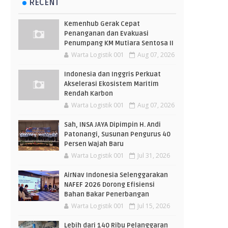
RECENT
Kemenhub Gerak Cepat
Penanganan dan Evakuasi
Penumpang KM Mutiara Sentosa II
Warta Logistik 001
Aug 07, 2026
Indonesia dan Inggris Perkuat
Akselerasi Ekosistem Maritim
Rendah Karbon
Warta Logistik 001
Aug 07, 2026
Sah, INSA JAYA Dipimpin H. Andi
Patonangi, Susunan Pengurus 40
Persen Wajah Baru
Warta Logistik 001
Jul 31, 2026
AirNav Indonesia Selenggarakan
NAFEF 2026 Dorong Efisiensi
Bahan Bakar Penerbangan
Warta Logistik 001
Jul 15, 2026
Lebih dari 140 Ribu Pelanggaran