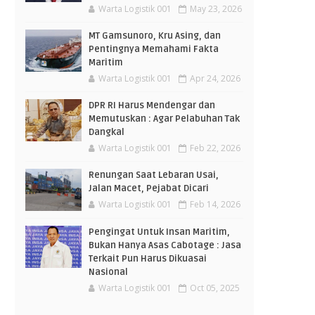
Warta Logistik 001
May 23, 2026
MT Gamsunoro, Kru Asing, dan
Pentingnya Memahami Fakta
Maritim
Warta Logistik 001
Apr 24, 2026
DPR RI Harus Mendengar dan
Memutuskan : Agar Pelabuhan Tak
Dangkal
Warta Logistik 001
Feb 22, 2026
Renungan Saat Lebaran Usai,
Jalan Macet, Pejabat Dicari
Warta Logistik 001
Feb 14, 2026
Pengingat Untuk Insan Maritim,
Bukan Hanya Asas Cabotage : Jasa
Terkait Pun Harus Dikuasai
Nasional
Warta Logistik 001
Oct 05, 2025