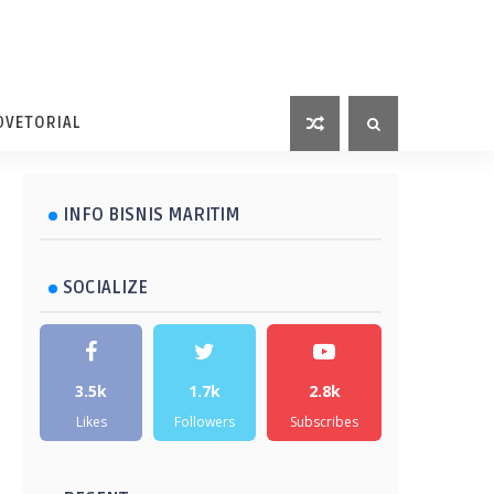
DVETORIAL
INFO BISNIS MARITIM
SOCIALIZE
3.5k
1.7k
2.8k
Likes
Followers
Subscribes