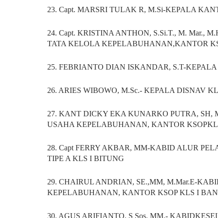
23. Capt. MARSRI TULAK R, M.Si-KEPALA KA
24. Capt. KRISTINA ANTHON, S.Si.T., M. Mar
TATA KELOLA KEPELABUHANAN,KANTOR K
25. FEBRIANTO DIAN ISKANDAR, S.T-KEPALA
26. ARIES WIBOWO, M.Sc.- KEPALA DISNAV K
27. KANT DICKY EKA KUNARKO PUTRA, SH,
USAHA KEPELABUHANAN, KANTOR KSOPKLS
28. Capt FERRY AKBAR, MM-KABID ALUR P
TIPE A KLS I BITUNG
29. CHAIRUL ANDRIAN, SE.,MM, M.Mar.E-K
KEPELABUHANAN, KANTOR KSOP KLS I BA
30. AGUS ARIFIANTO, S Sos. MM.- KABIDK