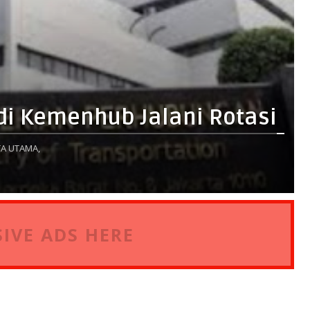
di Kemenhub Jalani Rotasi
A UTAMA,
IVE ADS HERE