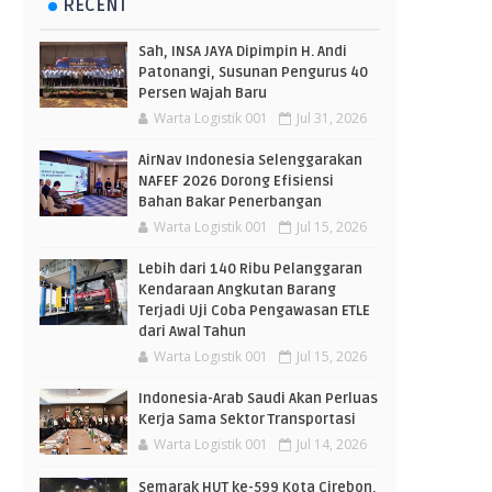
RECENT
Sah, INSA JAYA Dipimpin H. Andi
Patonangi, Susunan Pengurus 40
Persen Wajah Baru
Warta Logistik 001
Jul 31, 2026
AirNav Indonesia Selenggarakan
NAFEF 2026 Dorong Efisiensi
Bahan Bakar Penerbangan
Warta Logistik 001
Jul 15, 2026
Lebih dari 140 Ribu Pelanggaran
Kendaraan Angkutan Barang
Terjadi Uji Coba Pengawasan ETLE
dari Awal Tahun
Warta Logistik 001
Jul 15, 2026
Indonesia-Arab Saudi Akan Perluas
Kerja Sama Sektor Transportasi
Warta Logistik 001
Jul 14, 2026
Semarak HUT ke-599 Kota Cirebon,