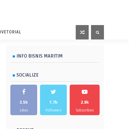
DVETORIAL
INFO BISNIS MARITIM
SOCIALIZE
3.5k
1.7k
2.8k
Likes
Followers
Subscribes