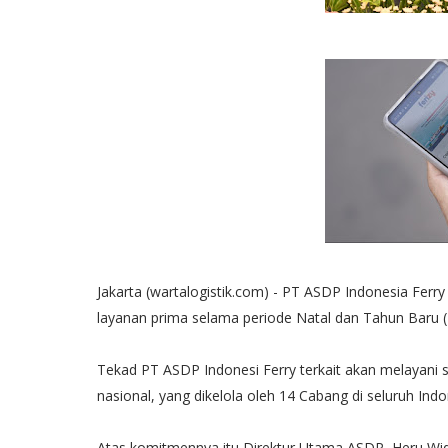
Jakarta (wartalogistik.com) - PT ASDP Indonesia Fe
layanan prima selama periode Natal dan Tahun Baru 
Tekad PT ASDP Indonesi Ferry terkait akan melayani s
nasional, yang dikelola oleh 14 Cabang di seluruh Indo
Atas komitmennya itu Direktur Utama ASDP, Heru Wid