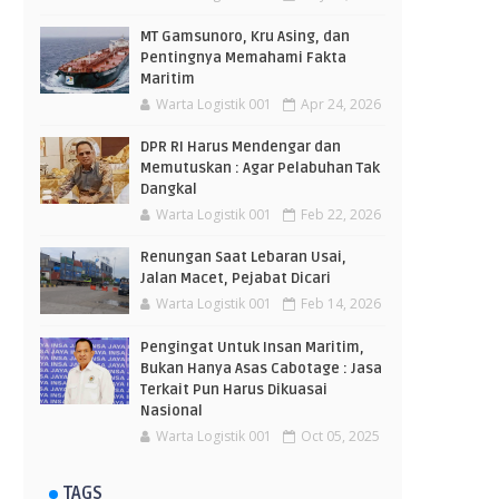
MT Gamsunoro, Kru Asing, dan
Pentingnya Memahami Fakta
Maritim
Warta Logistik 001
Apr 24, 2026
DPR RI Harus Mendengar dan
Memutuskan : Agar Pelabuhan Tak
Dangkal
Warta Logistik 001
Feb 22, 2026
Renungan Saat Lebaran Usai,
Jalan Macet, Pejabat Dicari
Warta Logistik 001
Feb 14, 2026
Pengingat Untuk Insan Maritim,
Bukan Hanya Asas Cabotage : Jasa
Terkait Pun Harus Dikuasai
Nasional
Warta Logistik 001
Oct 05, 2025
TAGS