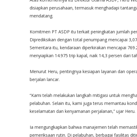
disiapkan perusahaan, termasuk menghadapi tantangan
mendatang.
Komitmen PT ASDP itu terkait peningkatan jumlah pen
Diprediksikan dengan total penumpang mencapai 3,07 
Sementara itu, kendaraan diperkirakan mencapai 769.
menyiapkan 14.975 trip kapal, naik 14,3 persen dari tah
Menurut Heru, pentingnya kesiapan layanan dan ope
berjalan lancar.
“Kami telah melakukan langkah mitigasi untuk menghada
pelabuhan. Selain itu, kami juga terus memantau kon
keselamatan dan kenyamanan perjalanan,” ujar Heru.
Ia mengungkapkan bahwa manajemen telah memastikan
pemeriksaan rutin. Di pelabuhan, berbagai fasilitas di