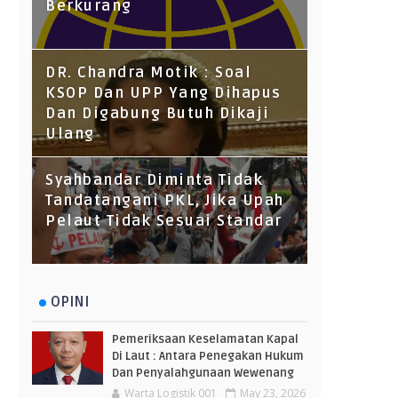
Berkurang
DR. Chandra Motik : Soal
KSOP Dan UPP Yang Dihapus
Dan Digabung Butuh Dikaji
Ulang
Syahbandar Diminta Tidak
Tandatangani PKL, Jika Upah
Pelaut Tidak Sesuai Standar
OPINI
Pemeriksaan Keselamatan Kapal
Di Laut : Antara Penegakan Hukum
Dan Penyalahgunaan Wewenang
Warta Logistik 001
May 23, 2026