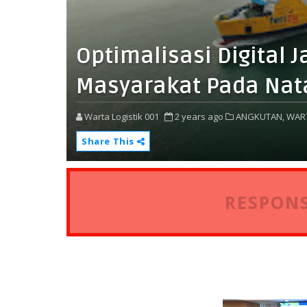
Optimalisasi Digital J
Masyarakat Pada Nat
Warta Logistik 001
2 years ago
ANGKUTAN,
WAR
Share This
RESPONS